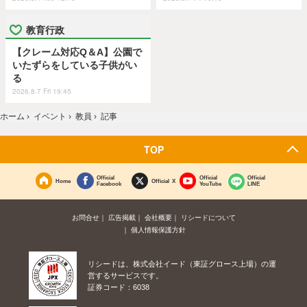
教育行政
【クレーム対応Q＆A】公園で
いたずらをしている子供がい
る
2026.8.7 Fri 19:45
ホーム
›
イベント
›
教員
›
記事
TOP
Official
Official
Official
Home
Official X
Facebook
YouTube
LINE
お問合せ
広告掲載
会社概要
リシードについて
個人情報保護方針
リシードは、株式会社イード（東証グロース上場）の運
営するサービスです。
証券コード：6038