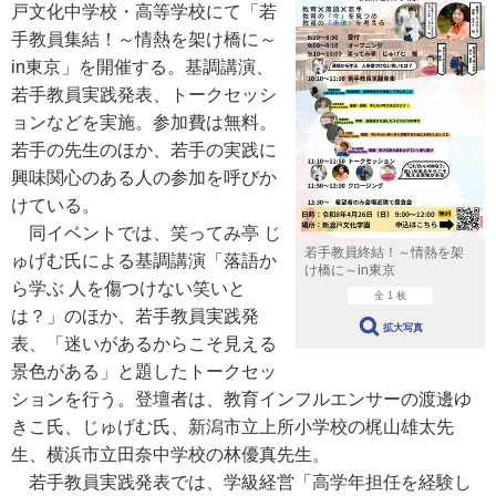
戸文化中学校・高等学校にて「若
手教員集結！～情熱を架け橋に～
in東京」を開催する。基調講演、
若手教員実践発表、トークセッシ
ョンなどを実施。参加費は無料。
若手の先生のほか、若手の実践に
興味関心のある人の参加を呼びか
けている。
同イベントでは、笑ってみ亭 じ
若手教員終結！～情熱を架
ゅげむ氏による基調講演「落語か
け橋に～in東京
ら学ぶ 人を傷つけない笑いと
全 1 枚
は？」のほか、若手教員実践発
拡大写真
表、「迷いがあるからこそ見える
景色がある」と題したトークセッ
ションを行う。登壇者は、教育インフルエンサーの渡邊ゆ
きこ氏、じゅげむ氏、新潟市立上所小学校の梶山雄太先
生、横浜市立田奈中学校の林優真先生。
若手教員実践発表では、学級経営「高学年担任を経験し