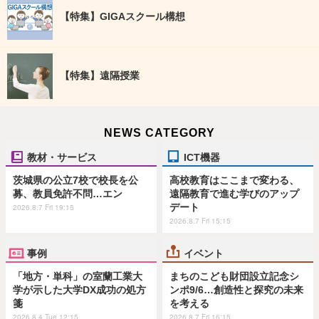
【特集】GIGAスクール構想
【特集】遠隔授業
NEWS CATEGORY
教材・サービス
ICT機器
茨城県の公立7校で校長を公
高校教育はここまで変わる、
募、教員免許不問…エン
遠隔教育で進む学びのアップ
デート
2026.8.7 Fri 19:15
2026.8.7 Fri 15:15
事例
イベント
「地方・単科」の室蘭工業大
まちのこども財団設立記念シ
学が示した大学DX成功の処方
ンポ9/6…創造性と探究の未来
箋
を考える
2026.8.4 Tue 12:15
2026.8.7 Fri 16:15