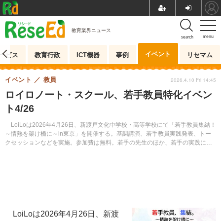
教育業界ニュース
menu
search
イベント
ービス
教育行政
ICT機器
事例
リセマム
イベント
教員
2026.4.10 Fri 14:45
ロイロノート・スクール、若手教員特化イベン
ト4/26
LoiLoは2026年4月26日、新渡戸文化中学校・高等学校にて「若手教員集結！
～情熱を架け橋に～in東京」を開催する。基調講演、若手教員実践発表、トー
クセッションなどを実施。参加費は無料。若手の先生のほか、若手の実践に興
味関心のある人の参加を呼びかけている。
LoiLoは2026年4月26日、新渡