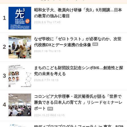
昭和女子大、教員向け研修「先3」9月開講…日本
の教育の強みに着目
2026.8.6 Thu 17:45
なぜ学校に「ゼロトラスト」が必要なのか、次世
代校務DXとデータ連携の全体像
PR
2026.7.16 Thu 9:15
まちのこども財団設立記念シンポ9/6…創造性と探
究の未来を考える
2026.8.7 Fri 16:15
コロンビア大学理事・花沢菊香氏が語る「世界で
勝負できる日本人の育て方 」リシードセミナーレ
ポート
PR
2024.10.23 Wed 10:15
IBディプロマプログラムフォーラム in 東京、8/29