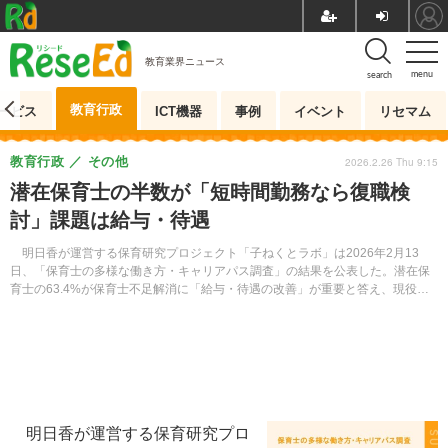
教育業界ニュース
menu
search
教育行政
ービス
ICT機器
事例
イベント
リセマム
教育行政
その他
2026.2.26 Thu 9:15
潜在保育士の半数が「短時間勤務なら復職検
討」課題は給与・待遇
明日香が運営する保育研究プロジェクト「子ねくとラボ」は2026年2月13
日、「保育士の多様な働き方・キャリアパス調査」の結果を公表した。潜在保
育士の63.4%が保育士不足解消に「給与・待遇の改善」が重要と答え、現役保
育士の回答を18.0ポイント上回った。
明日香が運営する保育研究プロ