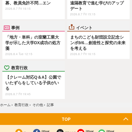
募、教員免許不問…エン
遠隔教育で進む学びのアップ
デート
2026.8.7 Fri 19:15
2026.8.7 Fri 15:15
事例
イベント
「地方・単科」の室蘭工業大
まちのこども財団設立記念シ
学が示した大学DX成功の処方
ンポ9/6…創造性と探究の未来
箋
を考える
2026.8.4 Tue 12:15
2026.8.7 Fri 16:15
教育行政
【クレーム対応Q＆A】公園で
いたずらをしている子供がい
る
2026.8.7 Fri 19:45
ホーム
›
教育行政
›
その他
›
記事
TOP
Official
Official
Official