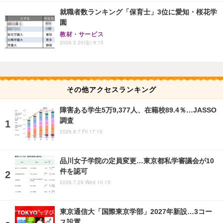
就職者数ランキング「保育士」3位に愛知・桜花学
園
教材・サービス
2026.2.20(金) 9:15
その他アクセスランキング
障害ある学生5万9,377人、在籍校89.4％…JASSO
調査
2026.8.7 Fri 17:15
品川女子学院の定員変更…東京都私学審議会が10
件を認可
2026.7.29 Wed 10:15
東京通信大「国際東京学部」2027年新設…3コー
ス設置