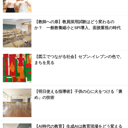
【教師への扉】教員採用試験はどう変わるの
か？ 一般教養縮小とSPI導入、面接重視の時代
【図工でつながる社会】セブン‐イレブンの色で、
まちを見る
【明日使える指導術】子供の心に火をつける「褒
め」の技術
【AI時代の教育】生成AIは教育現場をどう変える