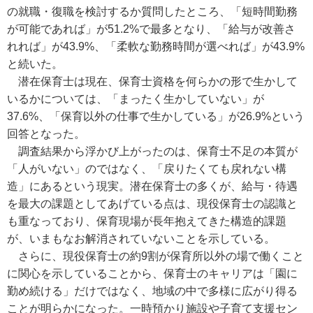
の就職・復職を検討するか質問したところ、「短時間勤務
が可能であれば」が51.2%で最多となり、「給与が改善さ
れれば」が43.9%、「柔軟な勤務時間が選べれば」が43.9%
と続いた。
潜在保育士は現在、保育士資格を何らかの形で生かして
いるかについては、「まったく生かしていない」が
37.6%、「保育以外の仕事で生かしている」が26.9%という
回答となった。
調査結果から浮かび上がったのは、保育士不足の本質が
「人がいない」のではなく、「戻りたくても戻れない構
造」にあるという現実。潜在保育士の多くが、給与・待遇
を最大の課題としてあげている点は、現役保育士の認識と
も重なっており、保育現場が長年抱えてきた構造的課題
が、いまもなお解消されていないことを示している。
さらに、現役保育士の約9割が保育所以外の場で働くこと
に関心を示していることから、保育士のキャリアは「園に
勤め続ける」だけではなく、地域の中で多様に広がり得る
ことが明らかになった。一時預かり施設や子育て支援セン