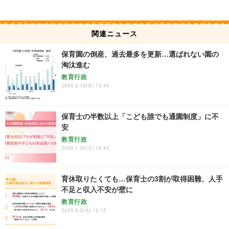
関連ニュース
保育園の倒産、過去最多を更新…選ばれない園の
淘汰進む
教育行政
2026.2.18(水) 13:45
保育士の半数以上「こども誰でも通園制度」に不
安
教育行政
2026.1.20(火) 16:45
育休取りたくても…保育士の3割が取得困難、人手
不足と収入不安が壁に
教育行政
2025.9.3(水) 12:15