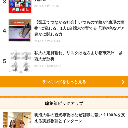
2026.5.1 Fri 11:15
【図工でつながる社会】いつもの学校が“表現の宝
物”に変わる、1人1台端末で育てる「形や色などと
豊かに関わる力」
2026.8.5 Wed 9:45
私大の定員割れ、リスクは地方より都市郊外…城
西大が分析
2026.6.8 Mon 18:15
ランキングをもっと見る
編集部ピックアップ
明海大学の観光専攻はなぜ就職に強い？100％を支
える実践教育とインターン