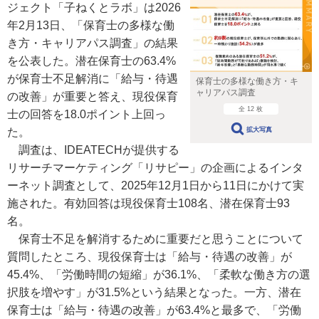
ジェクト「子ねくとラボ」は2026
年2月13日、「保育士の多様な働
き方・キャリアパス調査」の結果
を公表した。潜在保育士の63.4%
が保育士不足解消に「給与・待遇
保育士の多様な働き方・キ
ャリアパス調査
の改善」が重要と答え、現役保育
全 12 枚
士の回答を18.0ポイント上回っ
た。
拡大写真
調査は、IDEATECHが提供する
リサーチマーケティング「リサピー」の企画によるインタ
ーネット調査として、2025年12月1日から11日にかけて実
施された。有効回答は現役保育士108名、潜在保育士93
名。
保育士不足を解消するために重要だと思うことについて
質問したところ、現役保育士は「給与・待遇の改善」が
45.4%、「労働時間の短縮」が36.1%、「柔軟な働き方の選
択肢を増やす」が31.5%という結果となった。一方、潜在
保育士は「給与・待遇の改善」が63.4%と最多で、「労働