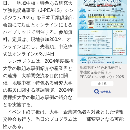
日、「地域中核・特色ある研究大
学強化促進事業（J-PEAKS）シン
ポジウム2025」を日本工業倶楽部
会館にて対面とオンラインによる
ハイブリッドで開催する。参加無
料。定員は、現地参加200名、オ
ンラインはなし。先着順。申込締
切はオンラインが8月4日。
シンポジウムは、2024年度採択
地域中核・特色ある研究大
大学の取組み事例紹介や産業界と
学強化促進事業（J-
の連携、大学間交流を目的に開
PEAKS）シンポジウム2025
催。地域中核・特色ある研究大学
全 1 枚
の振興に関する基調講演、2024年
拡大写真
度採択大学の取組み事例の紹介な
どを実施する。
イベント終了後は、大学・企業関係者を対象とした情報
交換会も行う。当日のプログラムは、一部変更となる可能
性がある。