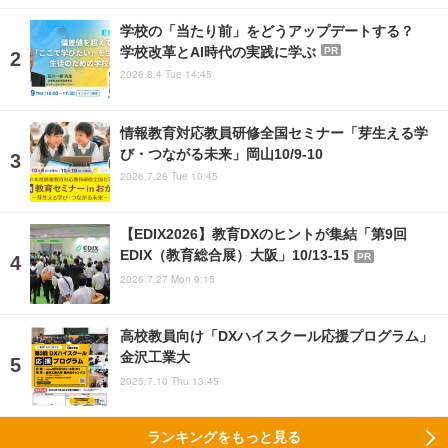
学校の「当たり前」をどうアップデートする？
学校改革とAI時代の実践に学ぶ
PR
2026.8.4 Tue 14:45
情報教育対応教員研修全国セミナー「芽生える学
び・つながる未来」岡山10/9-10
2026.7.28 Tue 10:45
【EDIX2026】教育DXのヒントが集結「第9回
EDIX（教育総合展）大阪」10/13-15
PR
2026.7.27 Mon 9:15
高校教員向け「DXハイスクール応援プログラム」
金沢工業大
2025.7.10 Thu 13:45
ランキングをもっと見る