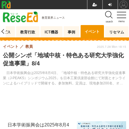
教育業界ニュース
menu
search
イベント
ービス
教育行政
ICT機器
事例
リセマム
イベント
教員
2025.7.28 Mon 18:15
公開シンポ「地域中核・特色ある研究大学強化
促進事業」8/4
日本学術振興会は2025年8月4日、「地域中核・特色ある研究大学強化促進事
業（J-PEAKS）シンポジウム2025」を日本工業倶楽部会館にて対面とオンライ
ンによるハイブリッドで開催する。参加無料。定員は、現地参加200名、オン
ラインはなし。先着順。申込締切はオンラインが8月4日。
日本学術振興会は2025年8月4