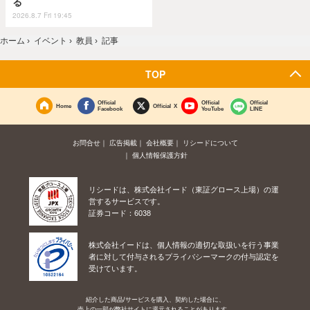
る
2026.8.7 Fri 19:45
ホーム
›
イベント
›
教員
›
記事
TOP
Official
Official
Official
Home
Official X
Facebook
YouTube
LINE
お問合せ
広告掲載
会社概要
リシードについて
個人情報保護方針
リシードは、株式会社イード（東証グロース上場）の運
営するサービスです。
証券コード：6038
株式会社イードは、個人情報の適切な取扱いを行う事業
者に対して付与されるプライバシーマークの付与認定を
受けています。
紹介した商品/サービスを購入、契約した場合に、
売上の一部が弊社サイトに還元されることがあります。