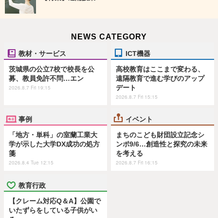
NEWS CATEGORY
教材・サービス
ICT機器
茨城県の公立7校で校長を公
高校教育はここまで変わる、
募、教員免許不問…エン
遠隔教育で進む学びのアップ
デート
2026.8.7 Fri 19:15
2026.8.7 Fri 15:15
事例
イベント
「地方・単科」の室蘭工業大
まちのこども財団設立記念シ
学が示した大学DX成功の処方
ンポ9/6…創造性と探究の未来
箋
を考える
2026.8.4 Tue 12:15
2026.8.7 Fri 16:15
教育行政
【クレーム対応Q＆A】公園で
いたずらをしている子供がい