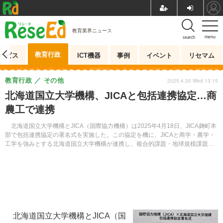
教育業界ニュース
menu
search
教育行政
ービス
ICT機器
事例
イベント
リセマム
教育行政
その他
2025.4.30 Wed 13:15
北海道国立大学機構、JICAと包括連携協定…商
農工で連携
北海道国立大学機構とJICA（国際協力機構）は2025年4月18日、JICA麹町本
部で包括連携協定の署名式を実施した。この協定を機に、JICAと商学・農学・
工学を強みとする北海道国立大学機構が連携し、複合的課題・地球規模課題へ
向けて社会的なイノベーションの創出に貢献することを目指す。
北海道国立大学機構とJICA（国