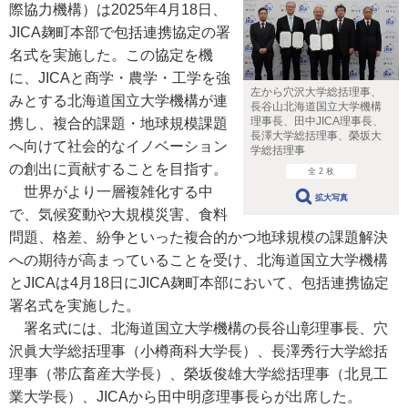
際協力機構）は2025年4月18日、
JICA麹町本部で包括連携協定の署
名式を実施した。この協定を機
に、JICAと商学・農学・工学を強
左から穴沢大学総括理事、
みとする北海道国立大学機構が連
長谷山北海道国立大学機構
理事長、田中JICA理事長、
携し、複合的課題・地球規模課題
長澤大学総括理事、榮坂大
へ向けて社会的なイノベーション
学総括理事
の創出に貢献することを目指す。
全 2 枚
世界がより一層複雑化する中
拡大写真
で、気候変動や大規模災害、食料
問題、格差、紛争といった複合的かつ地球規模の課題解決
への期待が高まっていることを受け、北海道国立大学機構
とJICAは4月18日にJICA麹町本部において、包括連携協定
署名式を実施した。
署名式には、北海道国立大学機構の長谷山彰理事長、穴
沢眞大学総括理事（小樽商科大学長）、長澤秀行大学総括
理事（帯広畜産大学長）、榮坂俊雄大学総括理事（北見工
業大学長）、JICAから田中明彦理事長らが出席した。