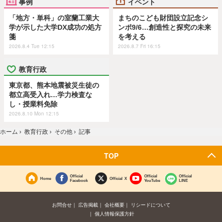
事例
イベント
「地方・単科」の室蘭工業大
まちのこども財団設立記念シ
学が示した大学DX成功の処方
ンポ9/6…創造性と探究の未来
箋
を考える
2026.8.4 Tue 12:15
2026.8.7 Fri 16:15
教育行政
東京都、熊本地震被災生徒の
都立高受入れ…学力検査な
し・授業料免除
2026.8.10 Mon 12:15
ホーム
›
教育行政
›
その他
›
記事
TOP
Official
Official
Official
Home
Official X
Facebook
YouTube
LINE
お問合せ
広告掲載
会社概要
リシードについて
個人情報保護方針