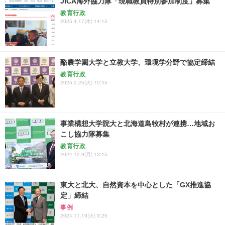
JICA海外協力隊「現職教員特別参加制度」募集
教育行政
2025.4.17(木) 14:15
酪農学園大学と立教大学、環境学分野で協定締結
教育行政
2025.2.25(火) 10:45
事業構想大学院大と北海道島牧村が連携…地域お
こし協力隊募集
教育行政
2024.12.9(月) 13:15
東大と北大、自然資本を中心とした「GX推進協
定」締結
事例
2024.11.19(火) 9:25