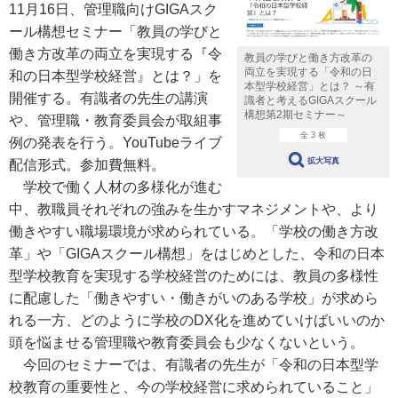
11月16日、管理職向けGIGAスク
ール構想セミナー「教員の学びと
働き方改革の両立を実現する『令
教員の学びと働き方改革の
両立を実現する「令和の日
和の日本型学校経営』とは？」を
本型学校経営」とは？ ～有
開催する。有識者の先生の講演
識者と考えるGIGAスクール
構想第2期セミナー～
や、管理職・教育委員会が取組事
全 3 枚
例の発表を行う。YouTubeライブ
拡大写真
配信形式。参加費無料。
学校で働く人材の多様化が進む
中、教職員それぞれの強みを生かすマネジメントや、より
働きやすい職場環境が求められている。「学校の働き方改
革」や「GIGAスクール構想」をはじめとした、令和の日本
型学校教育を実現する学校経営のためには、教員の多様性
に配慮した「働きやすい・働きがいのある学校」が求めら
れる一方、どのように学校のDX化を進めていけばいいのか
頭を悩ませる管理職や教育委員会も少なくないという。
今回のセミナーでは、有識者の先生が「令和の日本型学
校教育の重要性と、今の学校経営に求められていること」