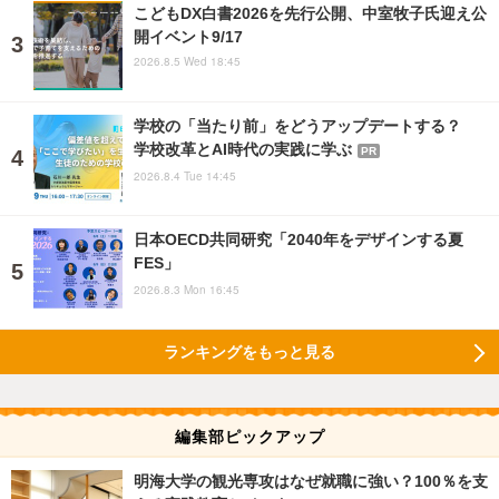
こどもDX白書2026を先行公開、中室牧子氏迎え公
開イベント9/17
2026.8.5 Wed 18:45
学校の「当たり前」をどうアップデートする？
学校改革とAI時代の実践に学ぶ
PR
2026.8.4 Tue 14:45
日本OECD共同研究「2040年をデザインする夏
FES」
2026.8.3 Mon 16:45
ランキングをもっと見る
編集部ピックアップ
明海大学の観光専攻はなぜ就職に強い？100％を支