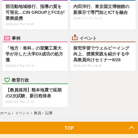
部活動地域移行、指導の質を
内田洋行、東京国立博物館の
可視化…CIN GROUPとFCEが
新展示で専門知とICTを融合
業務提携
2026.7.17 Fri 13:15
2026.8.6 Thu 15:45
事例
イベント
「地方・単科」の室蘭工業大
探究学習でウェルビーイング
学が示した大学DX成功の処方
向上、授業実践を紹介する中
箋
高教員向けセミナー8/26
2026.8.4 Tue 12:15
2026.8.6 Thu 18:45
教育行政
【教員採用】熊本地震で延期
の2次試験、新日程発表
2026.8.6 Thu 17:15
ホーム
›
イベント
›
教員
›
記事
TOP