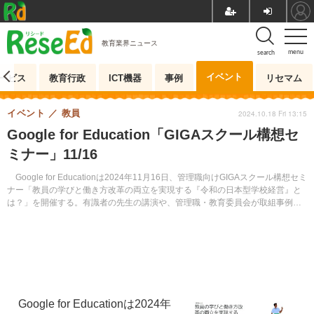
教育業界ニュース
menu
search
イベント
ービス
教育行政
ICT機器
事例
リセマム
イベント
教員
2024.10.18 Fri 13:15
Google for Education「GIGAスクール構想セ
ミナー」11/16
Google for Educationは2024年11月16日、管理職向けGIGAスクール構想セミ
ナー「教員の学びと働き方改革の両立を実現する『令和の日本型学校経営』と
は？」を開催する。有識者の先生の講演や、管理職・教育委員会が取組事例の
発表を行う。YouTubeライブ配信形式。参加費無料。
Google for Educationは2024年