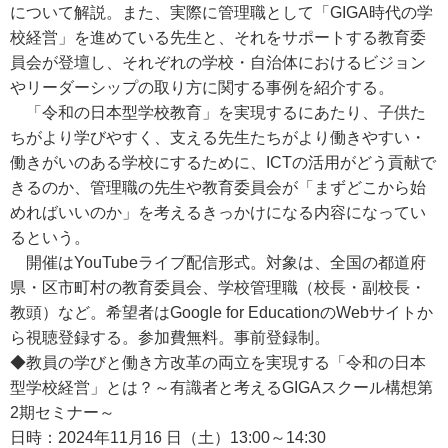
について解説。また、実際に管理職として「GIGA時代の学
校経営」を進めている先生と、それをサポートする教育委
員会が登壇し、それぞれの学校・自治体におけるビジョン
やリーダーシップの取り方に関する事例を紹介する。
「令和の日本型学校教育」を実現するにあたり、子供た
ちがより学びやすく、支える先生たちがより働きやすい・
働きがいのある学校にするために、ICTの活用がどう貢献で
きるのか、管理職の先生や教育委員会が「まずどこから始
めればいいのか」を考えるきっかけになる内容になってい
るという。
開催はYouTubeライブ配信形式。対象は、全国の都道府
県・区市町村の教育委員会、学校管理職（校長・副校長・
教頭）など。希望者はGoogle for EducationのWebサイトか
ら視聴登録する。参加費無料。事前登録制。
◆教員の学びと働き方改革の両立を実現する「令和の日本
型学校経営」とは？～有識者と考えるGIGAスクール構想第
2期セミナー～
日時：2024年11月16 日（土）13:00～14:30