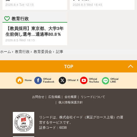
2026.8.4 Tue 12:15
2026.8.5 Wed 18:45
教育行政
【教員採用】東京都、大学3年
生前倒し選考…通過率80.8％
2026.8.5 Wed 18:15
ホーム
›
教育行政
›
教育委員会
›
記事
TOP
Official
Official
Official
Home
Official X
Facebook
YouTube
LINE
お問合せ
広告掲載
会社概要
リシードについて
個人情報保護方針
リシードは、株式会社イード（東証グロース上場）の運
営するサービスです。
証券コード：6038