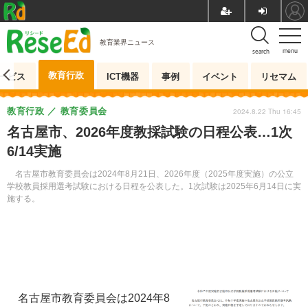
教育業界ニュース
menu
search
教育行政
ービス
ICT機器
事例
イベント
リセマム
教育行政
教育委員会
2024.8.22 Thu 16:45
名古屋市、2026年度教採試験の日程公表…1次
6/14実施
名古屋市教育委員会は2024年8月21日、2026年度（2025年度実施）の公立
学校教員採用選考試験における日程を公表した。1次試験は2025年6月14日に実
施する。
名古屋市教育委員会は2024年8