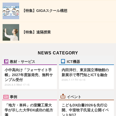
【特集】GIGAスクール構想
【特集】遠隔授業
NEWS CATEGORY
教材・サービス
ICT機器
小中高向け「フォーサイト手
内田洋行、東京国立博物館の
帳」2027年度版発売、無料サ
新展示で専門知とICTを融合
ンプル受付
2026.7.17 Fri 13:15
2026.8.5 Wed 17:15
事例
イベント
「地方・単科」の室蘭工業大
こどもDX白書2026を先行公
学が示した大学DX成功の処方
開、中室牧子氏迎え公開イベ
箋
ント9/17