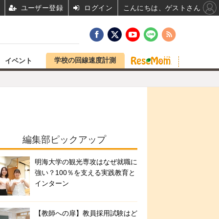
ユーザー登録
ログイン
こんにちは、ゲストさん
学校の回線速度計測
イベント
編集部ピックアップ
明海大学の観光専攻はなぜ就職に
強い？100％を支える実践教育と
インターン
【教師への扉】教員採用試験はど