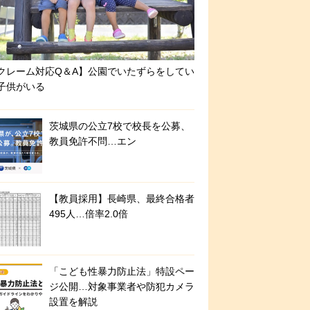
クレーム対応Q＆A】公園でいたずらをしてい
子供がいる
茨城県の公立7校で校長を公募、
教員免許不問…エン
【教員採用】長崎県、最終合格者
495人…倍率2.0倍
「こども性暴力防止法」特設ペー
ジ公開…対象事業者や防犯カメラ
設置を解説