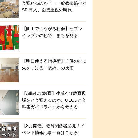
う変わるのか？ 一般教養縮小と
SPI導入、面接重視の時代
【図工でつながる社会】セブン‐
イレブンの色で、まちを見る
【明日使える指導術】子供の心に
火をつける「褒め」の技術
【AI時代の教育】生成AIは教育現
場をどう変えるのか、OECDと文
科省ガイドラインから考える
【8月開催】教育関係者必見！イ
ベント情報記事一覧はこちら