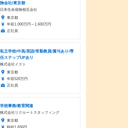
険会社/東京都
日本生命保険相互会社
東京都
年収1,000万円～1,600万円
正社員
私立学校/中高/英語/常勤教員/賞与あり/専
任ステップUPあり
株式会社イスト
東京都
年収520万円
正社員
学校事務/教育関連
株式会社リクルートスタッフィング
東京都
時給1,656円