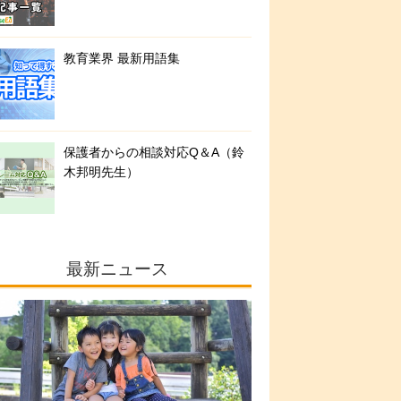
教育業界 最新用語集
保護者からの相談対応Q＆A（鈴
木邦明先生）
最新ニュース