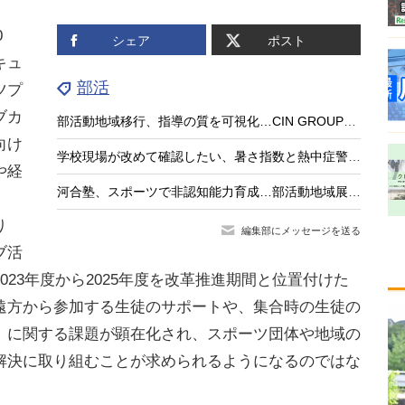
0
シェア
ポスト
キュ
部活
ツプ
ブカ
部活動地域移行、指導の質を可視化…CIN GROUPとFCEが業務提携
向け
学校現場が改めて確認したい、暑さ指数と熱中症警戒アラート
や経
河合塾、スポーツで非認知能力育成…部活動地域展開を支援
り
編集部にメッセージを送る
ブ活
23年度から2025年度を改革推進期間と位置付けた
遠方から参加する生徒のサポートや、集合時の生徒の
」に関する課題が顕在化され、スポーツ団体や地域の
解決に取り組むことが求められるようになるのではな