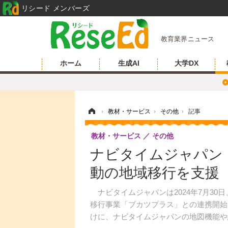
リシード メンバーズ
教育業界ニュース
ホーム
生成AI
大学DX
ホーム
›
教材・サービス
›
その他
›
記事
教材・サービス
その他
ナビタイムジャパン
動の地域移行を支援
ナビタイムジャパンは2024年7月30
移行事業「ブカツプラス」との連携開始
けに、ナビタイムジャパンの地図機能や