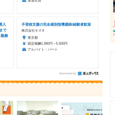
派遣社員
票入
不登校支援の完全個別指導講師/経験者歓迎
まで
株式会社キズキ
ス勤務
東京都
固定報酬1,890円～5,500円
アルバイト・パート
Sponsored by