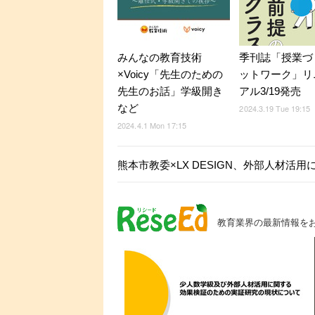
みんなの教育技術
季刊誌「授業づ
×Voicy「先生のための
ットワーク」リ
先生のお話」学級開き
アル3/19発売
など
2024.3.19 Tue 19:15
2024.4.1 Mon 17:15
熊本市教委×LX DESIGN、外部人材活
教育業界の最新情報を