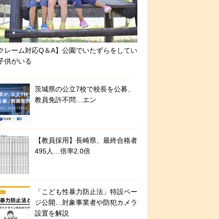
クレーム対応Q＆A】公園でいたずらをしてい
子供がいる
茨城県の公立7校で校長を公募、
教員免許不問…エン
【教員採用】長崎県、最終合格者
495人…倍率2.0倍
「こども性暴力防止法」特設ペー
ジ公開…対象事業者や防犯カメラ
設置を解説