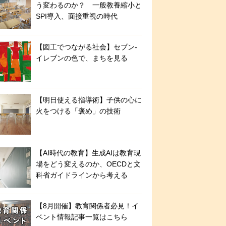
う変わるのか？ 一般教養縮小と
SPI導入、面接重視の時代
【図工でつながる社会】セブン‐
イレブンの色で、まちを見る
【明日使える指導術】子供の心に
火をつける「褒め」の技術
【AI時代の教育】生成AIは教育現
場をどう変えるのか、OECDと文
科省ガイドラインから考える
【8月開催】教育関係者必見！イ
ベント情報記事一覧はこちら