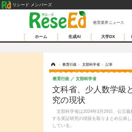
リシード メンバーズ
教育業界ニュース
ホーム
生成AI
大学DX
ホーム
›
教育行政
›
文部科学省
›
記事
教育行政
文部科学省
文科省、少人数学級
究の現状
文部科学省は2024年3月29日、公立
する実証研究の現状を取りまとめ公表し
している。