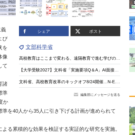
立義
シェア
ポスト
よび
文部科学省
状を
体像
高校教育はここまで変わる、遠隔教育で進む学びのアップデート
して
【大学受験2027】文科省「実施要項Q＆A」AI面接不可など面接ルール明確化
文科省、高校教育改革のキックオフ8/24開催…N-E.X.T.始動
育諸
標準
編集部にメッセージを送る
度か
準を40人から35人に引き下げる計画が進められて
よる累積的な効果を検証する実証的な研究を実施。