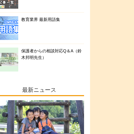
教育業界 最新用語集
保護者からの相談対応Q＆A（鈴
木邦明先生）
最新ニュース