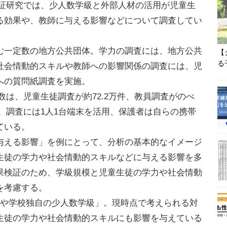
う実証研究では、少人数学級と外部人材の活用が児童生
る効果や、教師に与える影響などについて調査してい
一定数の地方公共団体。学力の調査には、地方公共
【
る
社会情動的スキルや教師への影響関係の調査には、児
への質問紙調査を実施。
査数は、児童生徒調査が約72.2万件、教員調査がのべ
万件。調査には1人1台端末を活用、保護者は自らの携帯
ている。
える影響」を例にとって、分析の基本的なイメージ
生徒の学力や社会情動的スキルなどに与える影響を多
果検証のため、学級規模と児童生徒の学力や社会情動
を考慮する。
や学校独自の少人数学級」。現時点で考えられる対
生徒の学力や社会情動的スキルにも影響を与えている