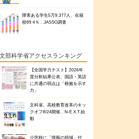
障害ある学生5万9,377人、在籍
校89.4％…JASSO調査
文部科学省アクセスランキング
【全国学力テスト】2026年
度分析結果公表、国語・英語
に共通の弱点は「根拠を示す
力」
文科省、高校教育改革のキッ
クオフ8/24開催…N-E.X.T.始
動
小学校に「情報の領域」付