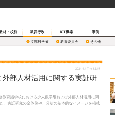
教材・校務
教育行政
ICT機器
事例
文部科学省
教育委員会
その他
2024.4.4 Thu 12:15
と外部人材活用に関する実証研
義務教育諸学校における少人数学級および外部人材活用に関
た。実証研究の全体像や、分析の基本的なイメージを掲載