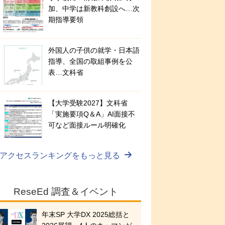
加、中学は新教科創設へ…次
期指導要領
外国人の子供の就学・日本語
指導、全国の取組事例を公
表…文科省
【大学受験2027】文科省
「実施要項Q＆A」AI面接不
可など面接ルール明確化
アクセスランキングをもっと見る
ReseEd 調査＆イベント
年末SP 大学DX 2025総括と