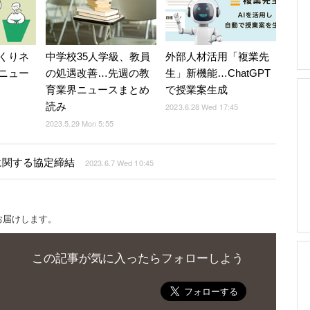
くりネ
中学校35人学級、教員
外部人材活用「複業先
ニュー
の処遇改善…先週の教
生」新機能…ChatGPT
育業界ニュースまとめ
で授業案生成
読み
2023.6.28 Wed 17:45
2023.5.29 Mon 5:55
用に関する協定締結
2023.6.7 Wed 10:45
お届けします。
この記事が気に入ったらフォローしよう