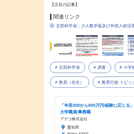
【注目の記事】
関連リンク
文部科学省：少人数学級及び外部人材活
文部科学省
調査
小学
教員（先生）
教育行政 トピッ
「年収300から600万円/経験に応じる
大学職員/事務職
アデコ株式会社
愛知県