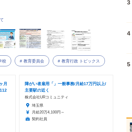
て
学校
教育委員会
教育行政 トピックス
8ヶ月
障がい者雇用「」一般事務/月給17万円以上/
112
主要駅の近く
株式会社URコミュニティ
埼玉県
月給20万4,100円～
契約社員