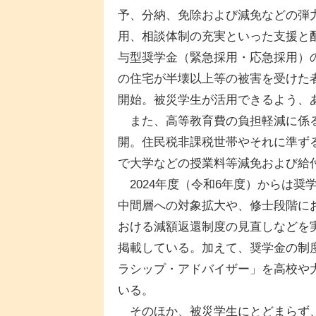
予、分納、免除および減免などの弾
用、相談体制の充実といった支援と
与型奨学金（緊急採用・応急採用）の
の住宅が半壊以上等の被害を受けた
開始。被災学生が活用できるよう、
また、高等教育費の負担軽減に係る
開。住民税非課税世帯やそれに準ず
で大学などの授業料等減免および給
2024年度（令和6年度）からは奨
中間層への対象拡大や、修士段階に
おける減額返還制度の見直しなどを実
掲載している。加えて、奨学金の制
ラシップ・アドバイザー」を高校や
いる。
そのほか、被災学生にとどまらず、