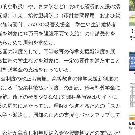
力的な取扱いや、各大学などにおける経済的支援の活
配慮に加え、給付型奨学金（家計急変採用）および貸
随時受付、JASSO災害支援金（学生や生計維持者
【
者を対象に10万円を返還不要で支給）の申請受付を
る
あらためて周知を求めた。
国の制度として、高等教育の修学支援新制度を展
る世帯の学生などを対象に、一定の要件を満たすこと
付型奨学金の支給を行っている。
学金制度の改正も実施。高等教育の修学支援新制度の
おける「授業料後払い制度」の創設、貸与型奨学金に
施。改正の概要やQ＆Aは文部科学省Webサイトに
度の周知にあたっては、理解を促進するための「スカ
大学へ派遣し、周知のための支援をバックアップして
家計が急変し初年度納入金や授業料などの支払いが