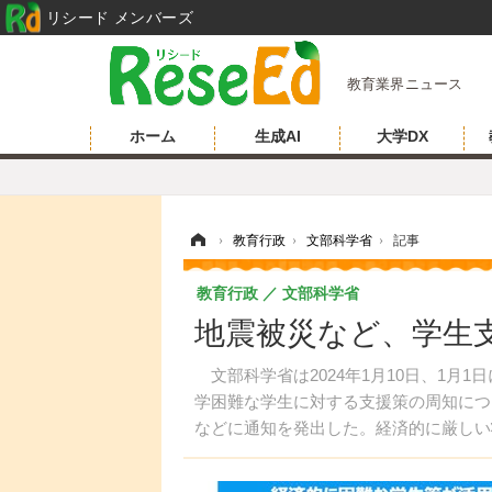
リシード メンバーズ
教育業界ニュース
ホーム
生成AI
大学DX
ホーム
›
教育行政
›
文部科学省
›
記事
教育行政
文部科学省
地震被災など、学生
文部科学省は2024年1月10日、1月
学困難な学生に対する支援策の周知につ
などに通知を発出した。経済的に厳しい
必要な情報を漏れなく学生に提供するべ