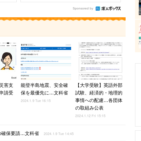
Sponsored by
災害支
能登半島地震、安全確
【大学受験】英語外部
申請受
保を最優先に…文科省
試験、経済的・地理的
事情への配慮…各団体
2024.1.9 Tue 16:15
の取組み公表
2024.1.12 Fri 15:15
の確保要請…文科省
2024.1.9 Tue 14:45