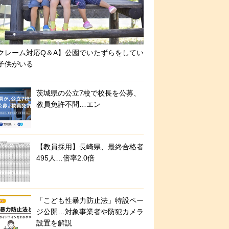
クレーム対応Q＆A】公園でいたずらをしてい
子供がいる
茨城県の公立7校で校長を公募、
教員免許不問…エン
【教員採用】長崎県、最終合格者
495人…倍率2.0倍
「こども性暴力防止法」特設ペー
ジ公開…対象事業者や防犯カメラ
設置を解説