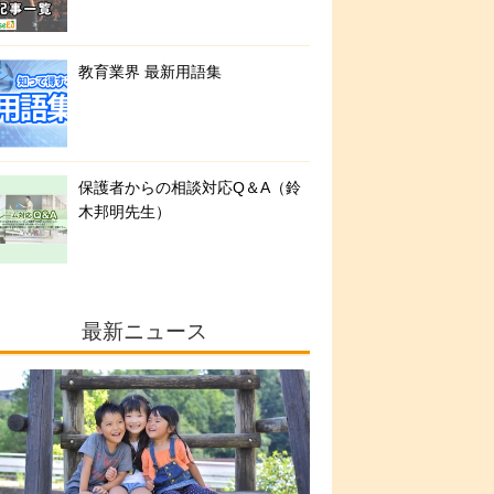
教育業界 最新用語集
保護者からの相談対応Q＆A（鈴
木邦明先生）
最新ニュース