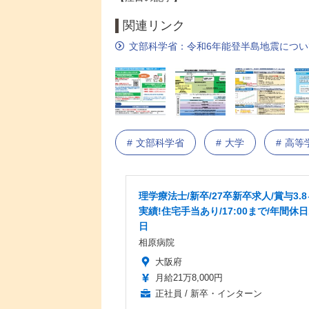
関連リンク
文部科学省：令和6年能登半島地震につい
文部科学省
大学
高等
理学療法士/新卒/27卒新卒求人/賞与3.
実績!住宅手当あり/17:00まで/年間休日
日
相原病院
大阪府
月給21万8,000円
正社員 / 新卒・インターン