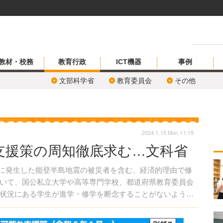
教材・校務
教育行政
ICT機器
事例
文部科学省
教育委員会
その他
2024.1.15 Mon 11:15
支援策の周知徹底求む…文科省
1日に発生した能登半島地震の被災者を含む、経済的理由で修
いて、国公私立大学や高等専門学校、都道府県教育委員会
状況にある学生が進学・修学を断念することがないよう、
く周知徹底を求めている。