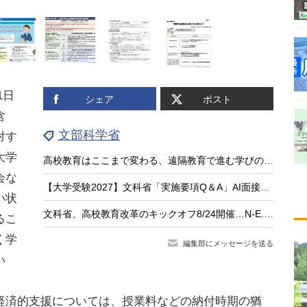
1日
シェア
ポスト
含
文部科学省
対す
大学
高校教育はここまで変わる、遠隔教育で進む学びのアップデート
会な
【大学受験2027】文科省「実施要項Q＆A」AI面接不可など面接ルール明確化
い状
文科省、高校教育改革のキックオフ8/24開催…N-E.X.T.始動
るこ
く学
編集部にメッセージを送る
い
済的支援については、授業料などの納付時期の猶