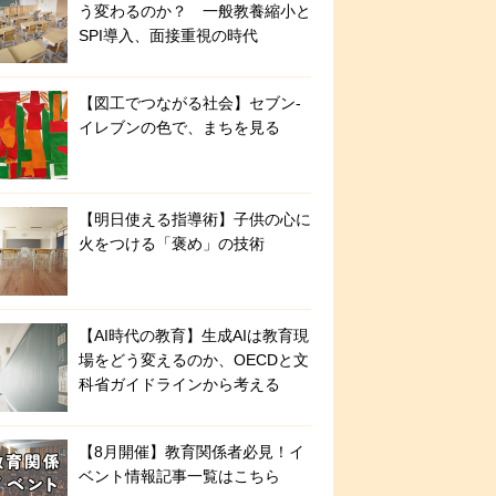
う変わるのか？ 一般教養縮小と
SPI導入、面接重視の時代
【図工でつながる社会】セブン‐
イレブンの色で、まちを見る
【明日使える指導術】子供の心に
火をつける「褒め」の技術
【AI時代の教育】生成AIは教育現
場をどう変えるのか、OECDと文
科省ガイドラインから考える
【8月開催】教育関係者必見！イ
ベント情報記事一覧はこちら