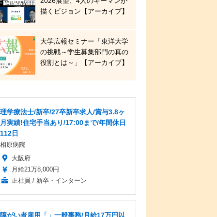
2026展望、4人のキーマンが
描くビジョン【アーカイブ】
大学広報セミナー「東洋大学
の挑戦～学生募集部門の真の
役割とは～」【アーカイブ】
理学療法士/新卒/27卒新卒求人/賞与3.8ヶ
月実績!住宅手当あり/17:00まで/年間休日
112日
相原病院
大阪府
月給21万8,000円
正社員 / 新卒・インターン
障がい者雇用「」一般事務/月給17万円以