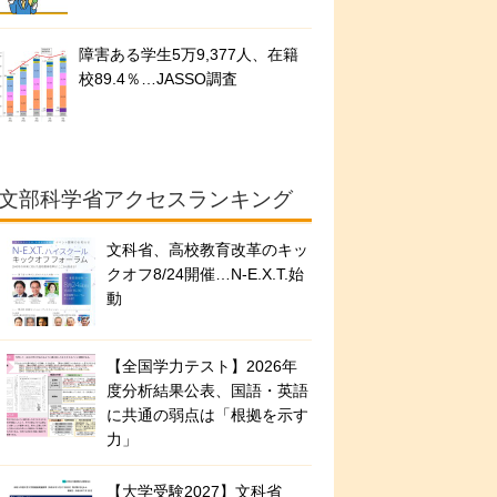
障害ある学生5万9,377人、在籍
校89.4％…JASSO調査
文部科学省アクセスランキング
文科省、高校教育改革のキッ
クオフ8/24開催…N-E.X.T.始
動
【全国学力テスト】2026年
度分析結果公表、国語・英語
に共通の弱点は「根拠を示す
力」
【大学受験2027】文科省