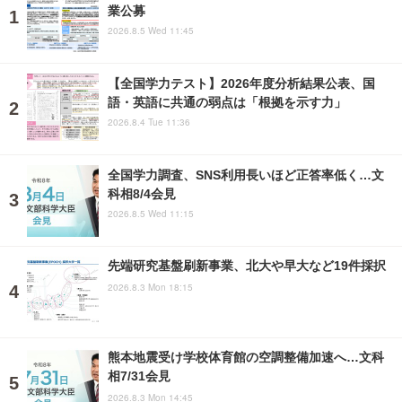
業公募
2026.8.5 Wed 11:45
【全国学力テスト】2026年度分析結果公表、国
語・英語に共通の弱点は「根拠を示す力」
2026.8.4 Tue 11:36
全国学力調査、SNS利用長いほど正答率低く…文
科相8/4会見
2026.8.5 Wed 11:15
先端研究基盤刷新事業、北大や早大など19件採択
2026.8.3 Mon 18:15
熊本地震受け学校体育館の空調整備加速へ…文科
相7/31会見
2026.8.3 Mon 14:45