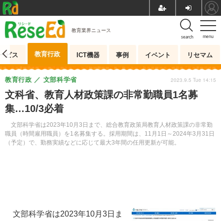
教育業界ニュース
menu
search
教育行政
ービス
ICT機器
事例
イベント
リセマム
教育行政
文部科学省
2023.9.5 Tue 14:15
文科省、教育人材政策課の非常勤職員1名募
集…10/3必着
文部科学省は2023年10月3日まで、総合教育政策局教育人材政策課の非常勤
職員（時間雇用職員）を1名募集する。採用期間は、11月1日～2024年3月31日
（予定）で、勤務実績などに応じて最大3年間の任用更新が可能。
文部科学省は2023年10月3日ま