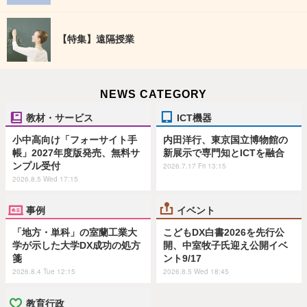
【特集】遠隔授業
NEWS CATEGORY
教材・サービス
ICT機器
小中高向け「フォーサイト手
内田洋行、東京国立博物館の
帳」2027年度版発売、無料サ
新展示で専門知とICTを融合
ンプル受付
2026.7.17 Fri 13:15
2026.8.5 Wed 17:15
事例
イベント
「地方・単科」の室蘭工業大
こどもDX白書2026を先行公
学が示した大学DX成功の処方
開、中室牧子氏迎え公開イベ
箋
ント9/17
2026.8.4 Tue 12:15
2026.8.5 Wed 18:45
教育行政