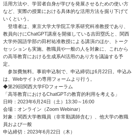
活用方法や、学習者自身が学びを発展させるための使い方
など、実際の授業における具体的な活用方法を掘り下げて
いくという。
登壇者は、東京大学大学院工学系研究科准教授であり、
教員向けにChatGPT講座を開催している吉田塁氏と、関西
大学外国語学部の田村祐准教授による講演のほか、トーク
セッションも実施。教職員や一般の人を対象に、これから
の高等教育における生成系AI活用のあり方を議論する予
定。
参加費無料。事前申込制で、申込締切は6月22日。申込み
は、Webサイトの専用フォームより行う。
◆第29回関西大学FDフォーラム
「高等教育におけるChatGPTの教育的利用を考える」
日時：2023年6月24日（土）13:30～16:00
会場：オンライン（Zoom Webinar）
対象：関西大学教職員（非常勤講師含む）、他大学の教職
員および一般
申込締切：2023年6月22日（木）