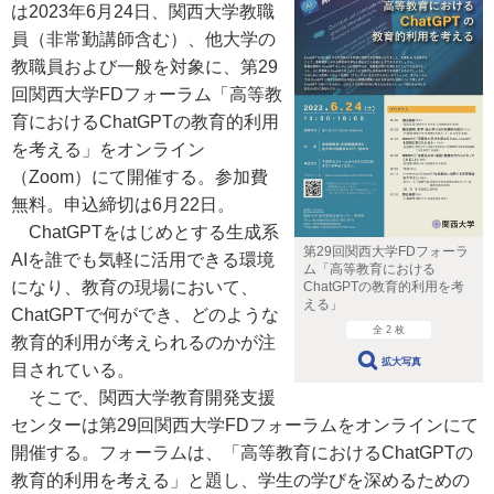
は2023年6月24日、関西大学教職
員（非常勤講師含む）、他大学の
教職員および一般を対象に、第29
回関西大学FDフォーラム「高等教
育におけるChatGPTの教育的利用
を考える」をオンライン
（Zoom）にて開催する。参加費
無料。申込締切は6月22日。
ChatGPTをはじめとする生成系
第29回関西大学FDフォーラ
AIを誰でも気軽に活用できる環境
ム「高等教育における
になり、教育の現場において、
ChatGPTの教育的利用を考
える」
ChatGPTで何ができ、どのような
全 2 枚
教育的利用が考えられるのかが注
拡大写真
目されている。
そこで、関西大学教育開発支援
センターは第29回関西大学FDフォーラムをオンラインにて
開催する。フォーラムは、「高等教育におけるChatGPTの
教育的利用を考える」と題し、学生の学びを深めるための