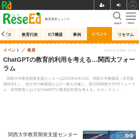
教育業界ニュース
menu
search
イベント
ービス
教育行政
ICT機器
事例
リセマム
イベント
教員
2023.6.19 Mon 10:15
ChatGPTの教育的利用を考える…関西大フォー
ラム
関西大学教育開発支援センターは2023年6月24日、関西大学教職員（非常勤
講師含む）、他大学の教職員および一般を対象に、第29回関西大学FDフォーラ
ム「高等教育におけるChatGPTの教育的利用を考える」をオンライン
（Zoom）にて開催する。参加費無料。申込締切は6月22日。
関西大学教育開発支援センター