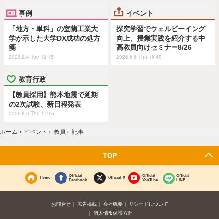
事例
イベント
「地方・単科」の室蘭工業大
探究学習でウェルビーイング
学が示した大学DX成功の処方
向上、授業実践を紹介する中
箋
高教員向けセミナー8/26
2026.8.4 Tue 12:15
2026.8.6 Thu 18:45
教育行政
【教員採用】熊本地震で延期
の2次試験、新日程発表
2026.8.6 Thu 17:15
ホーム
›
イベント
›
教員
›
記事
TOP
Official
Official
Official
Home
Official X
Facebook
YouTube
LINE
お問合せ
広告掲載
会社概要
リシードについて
個人情報保護方針