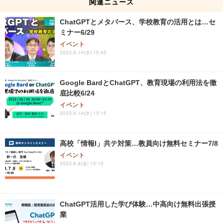
関連ニュース
ChatGPTとメタバース、学校教育の活用とは…セ
ミナー6/29
イベント
2023.6.14(水) 15:45
Google BardとChatGPT、教育現場の利用法を徹
底比較6/24
イベント
2023.6.14(水) 15:15
高校「情報I」共テ対策…教員向け無料セミナー7/8
イベント
2023.6.9(金) 10:15
ChatGPT活用した学び体験…中高向け無料出張授
業