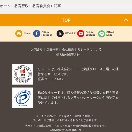
ホーム
›
教育行政
›
教育委員会
›
記事
TOP
Official
Official
Official
Home
Official X
Facebook
YouTube
LINE
お問合せ
広告掲載
会社概要
リシードについて
個人情報保護方針
リシードは、株式会社イード（東証グロース上場）の運
営するサービスです。
証券コード：6038
株式会社イードは、個人情報の適切な取扱いを行う事業
者に対して付与されるプライバシーマークの付与認定を
受けています。
紹介した商品/サービスを購入、契約した場合に、
売上の一部が弊社サイトに還元されることがあります。
当サイトに掲載の記事・見出し・写真・画像の無断転載を禁じます。
Copyright © 2026 IID, Inc.