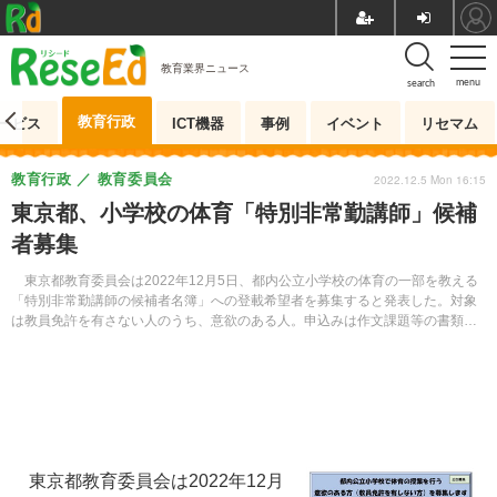
教育業界ニュース
menu
search
教育行政
ービス
ICT機器
事例
イベント
リセマム
教育行政
教育委員会
2022.12.5 Mon 16:15
東京都、小学校の体育「特別非常勤講師」候補
者募集
東京都教育委員会は2022年12月5日、都内公立小学校の体育の一部を教える
「特別非常勤講師の候補者名簿」への登載希望者を募集すると発表した。対象
は教員免許を有さない人のうち、意欲のある人。申込みは作文課題等の書類一
式を持参または郵送。1次締切は2023年1月4日。
東京都教育委員会は2022年12月