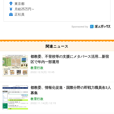
東京都
月給25万円～
正社員
Sponsored by
関連ニュース
都教委、不登校等の支援にメタバース活用…新宿
区で年内一部運用
教育行政
2022.12.5(月) 10:45
都教委、情報化促進・国際分野の即戦力職員各3人
募集
教育行政
2022.11.14(月) 12:15