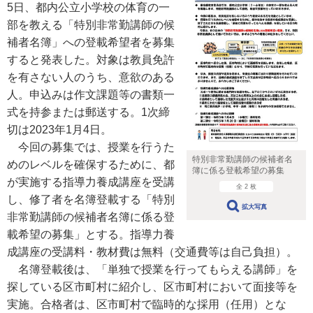
5日、都内公立小学校の体育の一
部を教える「特別非常勤講師の候
補者名簿」への登載希望者を募集
すると発表した。対象は教員免許
を有さない人のうち、意欲のある
人。申込みは作文課題等の書類一
式を持参または郵送する。1次締
切は2023年1月4日。
今回の募集では、授業を行うた
特別非常勤講師の候補者名
めのレベルを確保するために、都
簿に係る登載希望の募集
が実施する指導力養成講座を受講
全 2 枚
し、修了者を名簿登載する「特別
拡大写真
非常勤講師の候補者名簿に係る登
載希望の募集」とする。指導力養
成講座の受講料・教材費は無料（交通費等は自己負担）。
名簿登載後は、「単独で授業を行ってもらえる講師」を
探している区市町村に紹介し、区市町村において面接等を
実施。合格者は、区市町村で臨時的な採用（任用）とな