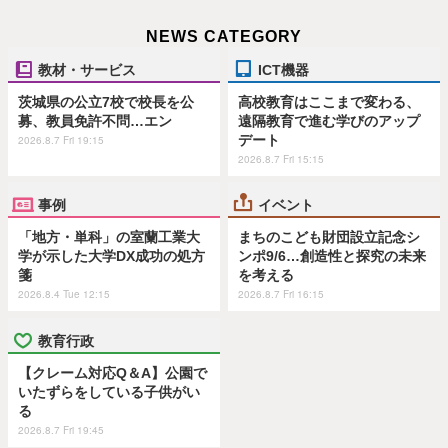
NEWS CATEGORY
教材・サービス
ICT機器
茨城県の公立7校で校長を公
高校教育はここまで変わる、
募、教員免許不問…エン
遠隔教育で進む学びのアップ
デート
2026.8.7 Fri 19:15
2026.8.7 Fri 15:15
事例
イベント
「地方・単科」の室蘭工業大
まちのこども財団設立記念シ
学が示した大学DX成功の処方
ンポ9/6…創造性と探究の未来
箋
を考える
2026.8.4 Tue 12:15
2026.8.7 Fri 16:15
教育行政
【クレーム対応Q＆A】公園で
いたずらをしている子供がい
る
2026.8.7 Fri 19:45