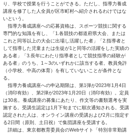
り、学校で授業を行うことができる。ただし、指導力養成
講座を修了した人全員が区市町村へ紹介されるわけではな
いという。
指導力養成講座への応募資格は、スポーツ競技に関する
専門的な知識を有し、「1.各競技の都道府県大会、または
これと同等以上の大会に出場し活躍した者」「2.指導者と
して指導した児童または生徒が1と同等の活躍をした実績の
ある者」「3.長年にわたり指導者として競技指導の経験が
ある者」のうち、1～3のいずれかに該当する者。教員免許
（小学校、中高の体育）を有していないことが条件とな
る。
指導力養成講座への申込期限は、第1弾が2023年1月4日
（消印有効）、第2弾が2023年1月20日（消印有効）。定員
は30名。養成講座の募集にあたり、作文等の書類選考を実
施する。受講生認定は1月下旬までに順次通知される。受講
認定された人は、オンライン講座の受講および2月に指定す
る2日間（原則、土日祝）で集団講座を受講する。
詳細は、東京都教育委員会のWebサイト「特別非常勤講