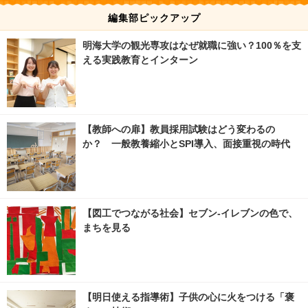
編集部ピックアップ
明海大学の観光専攻はなぜ就職に強い？100％を支
える実践教育とインターン
【教師への扉】教員採用試験はどう変わるの
か？ 一般教養縮小とSPI導入、面接重視の時代
【図工でつながる社会】セブン‐イレブンの色で、
まちを見る
【明日使える指導術】子供の心に火をつける「褒