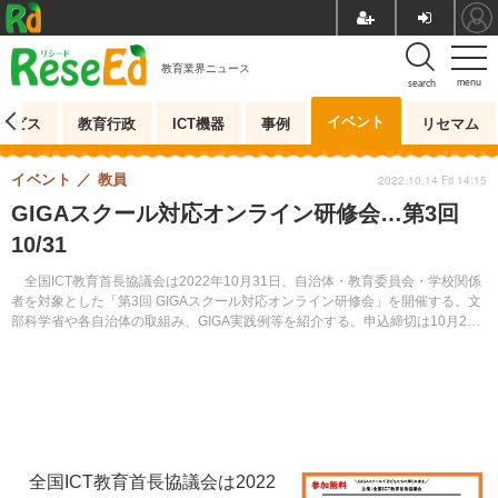
教育業界ニュース
menu
search
イベント
ービス
教育行政
ICT機器
事例
リセマム
イベント
教員
2022.10.14 Fri 14:15
GIGAスクール対応オンライン研修会…第3回
10/31
全国ICT教育首長協議会は2022年10月31日、自治体・教育委員会・学校関係
者を対象とした「第3回 GIGAスクール対応オンライン研修会」を開催する。文
部科学省や各自治体の取組み、GIGA実践例等を紹介する。申込締切は10月25
日。参加無料、定員は先着300人。
全国ICT教育首長協議会は2022