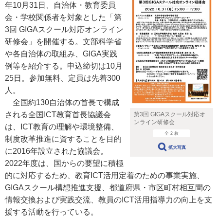
年10月31日、自治体・教育委員
会・学校関係者を対象とした「第
3回 GIGAスクール対応オンライン
研修会」を開催する。文部科学省
や各自治体の取組み、GIGA実践
例等を紹介する。申込締切は10月
25日。参加無料、定員は先着300
人。
全国約130自治体の首長で構成
される全国ICT教育首長協議会
第3回 GIGAスクール対応オ
ンライン研修会
は、ICT教育の理解や環境整備、
全 2 枚
制度改革推進に資することを目的
拡大写真
に2016年設立された協議会。
2022年度は、国からの要望に積極
的に対応するため、教育ICT活用定着のための事業実施、
GIGAスクール構想推進支援、都道府県・市区町村相互間の
情報交換および実践交流、教員のICT活用指導力の向上を支
援する活動を行っている。