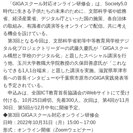
「GIGAスクール対応オンライン研修会」は、Society5.0
時代に生きる子供たちの未来のために、文部科学省や総務
省、経済産業省、デジタル庁といった国の施策、各自治体
の取組み、有識者の講演等をオンラインで配信。共に考え
る機会を設けている。
第3回となる今回は、文部科学省初等中等教育局学校デジ
タル化プロジェクトリーダーの武藤久慶氏が「GIGAスクー
ル構想と学校のデジタル化」と題したスペシャル講演を行
う他、玉川大学教職大学院教授の久保田善彦氏が「これな
らできる1人1台端末」と題した講演を実施。滋賀県草津市
長への首長インタビューや千葉県市原市のGIGA実践発表等
も予定されている。
申込みは、全国ICT教育首長協議会のWebサイトにて受け
付ける。10月25日締切。先着300人。次回は、第4回が11月
30日、第5回が12月中旬に開催予定。
◆第3回 GIGAスクール対応オンライン研修会
日時：2022年10月31日（月）15:00～17:00
形式：オンライン開催（Zoomウェビナー）