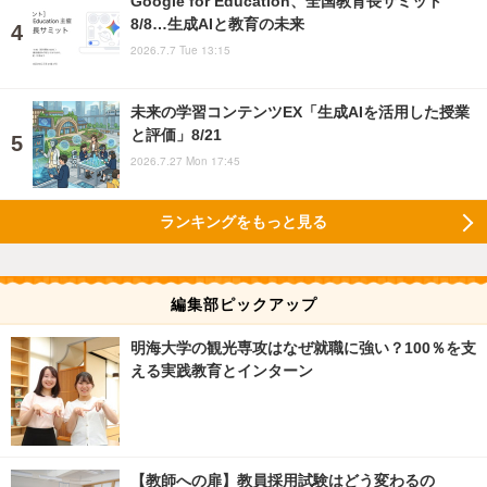
Google for Education、全国教育長サミット
8/8…生成AIと教育の未来
2026.7.7 Tue 13:15
未来の学習コンテンツEX「生成AIを活用した授業
と評価」8/21
2026.7.27 Mon 17:45
ランキングをもっと見る
編集部ピックアップ
明海大学の観光専攻はなぜ就職に強い？100％を支
える実践教育とインターン
【教師への扉】教員採用試験はどう変わるの