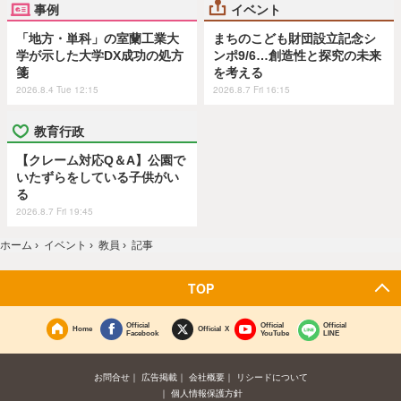
事例
イベント
「地方・単科」の室蘭工業大
まちのこども財団設立記念シ
学が示した大学DX成功の処方
ンポ9/6…創造性と探究の未来
箋
を考える
2026.8.4 Tue 12:15
2026.8.7 Fri 16:15
教育行政
【クレーム対応Q＆A】公園で
いたずらをしている子供がい
る
2026.8.7 Fri 19:45
ホーム
›
イベント
›
教員
›
記事
TOP
Official
Official
Official
Home
Official X
Facebook
YouTube
LINE
お問合せ
広告掲載
会社概要
リシードについて
個人情報保護方針