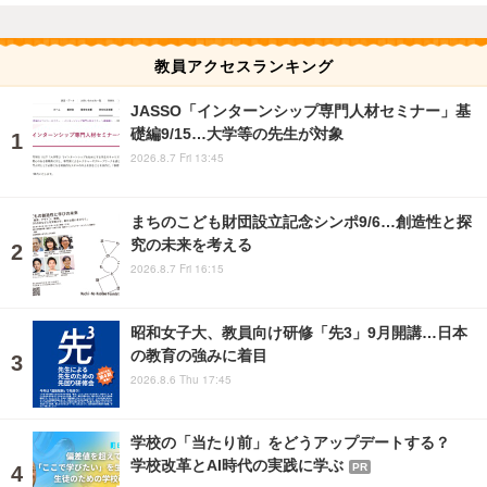
教員アクセスランキング
JASSO「インターンシップ専門人材セミナー」基
礎編9/15…大学等の先生が対象
2026.8.7 Fri 13:45
まちのこども財団設立記念シンポ9/6…創造性と探
究の未来を考える
2026.8.7 Fri 16:15
昭和女子大、教員向け研修「先3」9月開講…日本
の教育の強みに着目
2026.8.6 Thu 17:45
学校の「当たり前」をどうアップデートする？
学校改革とAI時代の実践に学ぶ
PR