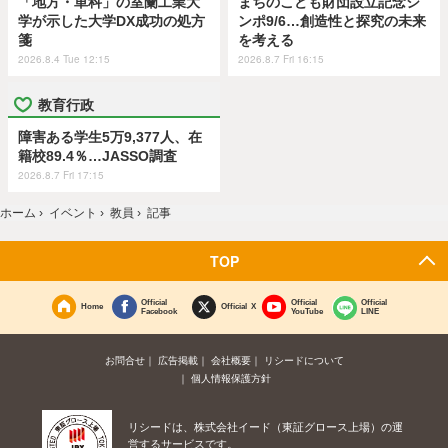
「地方・単科」の室蘭工業大
まちのこども財団設立記念シ
学が示した大学DX成功の処方
ンポ9/6…創造性と探究の未来
箋
を考える
2026.8.4 Tue 12:15
2026.8.7 Fri 16:15
教育行政
障害ある学生5万9,377人、在
籍校89.4％…JASSO調査
2026.8.7 Fri 17:15
ホーム
›
イベント
›
教員
›
記事
TOP
Official
Official
Official
Home
Official X
Facebook
YouTube
LINE
お問合せ
広告掲載
会社概要
リシードについて
個人情報保護方針
リシードは、株式会社イード（東証グロース上場）の運
営するサービスです。