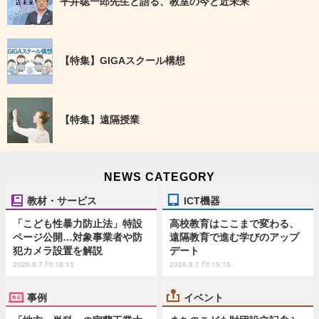
平井聡一郎先生と語る、教室の今と近未来
【特集】GIGAスクール構想
【特集】遠隔授業
NEWS CATEGORY
教材・サービス
ICT機器
「こども性暴力防止法」特設
高校教育はここまで変わる、
ページ公開…対象事業者や防
遠隔教育で進む学びのアップ
犯カメラ設置を解説
デート
2026.8.7 Fri 18:15
2026.8.7 Fri 15:15
事例
イベント