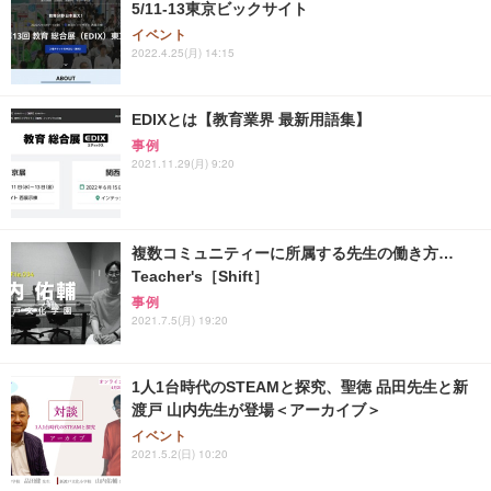
5/11-13東京ビックサイト
イベント
2022.4.25(月) 14:15
EDIXとは【教育業界 最新用語集】
事例
2021.11.29(月) 9:20
複数コミュニティーに所属する先生の働き方…
Teacher's［Shift］
事例
2021.7.5(月) 19:20
1人1台時代のSTEAMと探究、聖徳 品田先生と新
渡戸 山内先生が登場＜アーカイブ＞
イベント
2021.5.2(日) 10:20