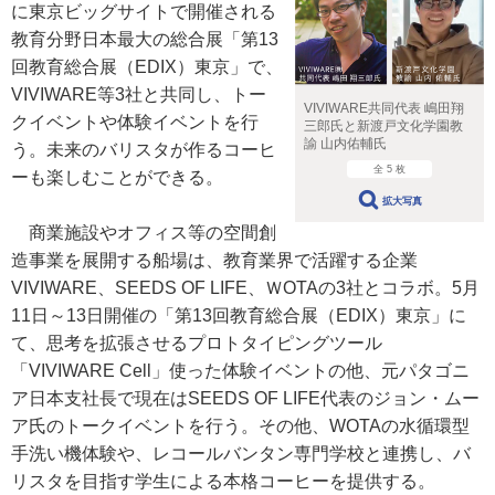
に東京ビッグサイトで開催される
教育分野日本最大の総合展「第13
回教育総合展（EDIX）東京」で、
VIVIWARE等3社と共同し、トー
VIVIWARE共同代表 嶋田翔
クイベントや体験イベントを行
三郎氏と新渡戸文化学園教
諭 山内佑輔氏
う。未来のバリスタが作るコーヒ
全 5 枚
ーも楽しむことができる。
拡大写真
商業施設やオフィス等の空間創
造事業を展開する船場は、教育業界で活躍する企業
VIVIWARE、SEEDS OF LIFE、ＷOTAの3社とコラボ。5月
11日～13日開催の「第13回教育総合展（EDIX）東京」に
て、思考を拡張させるプロトタイピングツール
「VIVIWARE Cell」使った体験イベントの他、元パタゴニ
ア日本支社長で現在はSEEDS OF LIFE代表のジョン・ムー
ア氏のトークイベントを行う。その他、WOTAの水循環型
手洗い機体験や、レコールバンタン専門学校と連携し、バ
リスタを目指す学生による本格コーヒーを提供する。