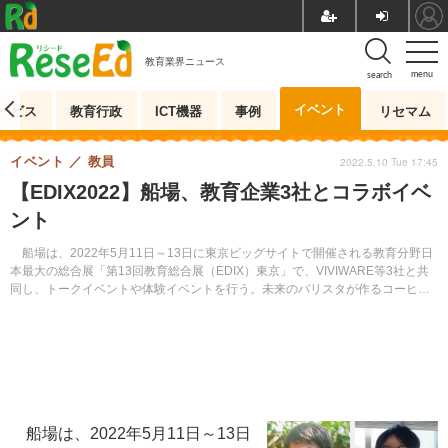
教育業界ニュース
menu
search
イベント
ービス
教育行政
ICT機器
事例
リセマム
イベント
教員
2022.5.10 Tue 17:45
【EDIX2022】船場、教育企業3社とコラボイベ
ント
船場は、2022年5月11日～13日に東京ビッグサイトで開催される教育分野日
本最大の総合展「第13回教育総合展（EDIX）東京」で、VIVIWARE等3社と共
同し、トークイベントや体験イベントを行う。未来のバリスタが作るコーヒー
も楽しむことができる。
船場は、2022年5月11日～13日