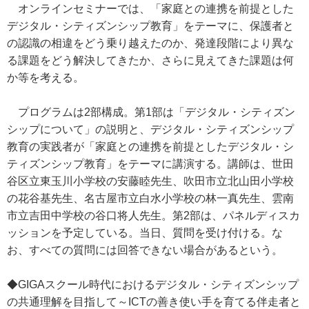
オンラインセミナーでは、「家庭との連携を前提とした
デジタル・シティズンシップ教育」をテーマに、保護者と
の認識の相違をどう乗り越えたのか、発達段階により異な
る課題をどう解決してきたか、さらに見えてきた課題は何
か等を考える。
プログラムは2部構成。第1部は「デジタル・シティズン
シップについて」の説明と、デジタル・シティズンシップ
教育の実践者が「家庭との連携を前提としたデジタル・シ
ティズンシップ教育」をテーマに講演する。講師は、世田
谷区立東玉川小学校の安藤睦先生、吹田市立北山田小学校
の花谷基先生、名古屋市立白水小学校の林一真先生、雲南
市立吉田中学校の谷口将人先生。第2部は、パネルディスカ
ッションを予定している。当日、質問を受け付ける。な
お、すべての質問には回答できない場合があるという。
◆GIGAスクール時代におけるデジタル・シティズンシップ
の共通理解を目指して～ICTの善き使い手を育てる伴走者と