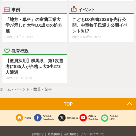
事例
イベント
「地方・単科」の室蘭工業大
こどもDX白書2026を先行公
学が示した大学DX成功の処方
開、中室牧子氏迎え公開イベ
箋
ント9/17
2026.8.4 Tue 12:15
2026.8.5 Wed 18:45
教育行政
【教員採用】群馬県、第1次選
考に885人が合格…大3生273
人通過
2026.8.6 Thu 9:15
ホーム
›
イベント
›
教員
›
記事
TOP
Official
Official
Official
Home
Official X
Facebook
YouTube
LINE
お問合せ
広告掲載
会社概要
リシードについて