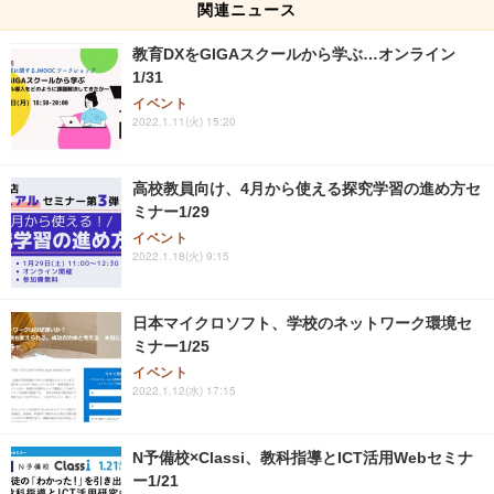
関連ニュース
教育DXをGIGAスクールから学ぶ…オンライン
1/31
イベント
2022.1.11(火) 15:20
高校教員向け、4月から使える探究学習の進め方セ
ミナー1/29
イベント
2022.1.18(火) 9:15
日本マイクロソフト、学校のネットワーク環境セ
ミナー1/25
イベント
2022.1.12(水) 17:15
N予備校×Classi、教科指導とICT活用Webセミナ
ー1/21