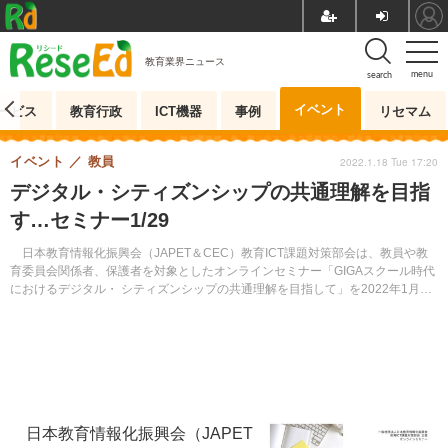
教育業界ニュース
menu
search
イベント
ービス
教育行政
ICT機器
事例
リセマム
イベント
教員
2022.1.18 Tue 17:20
デジタル・シティズンシップの共通理解を目指
す…セミナー1/29
日本教育情報化振興会（JAPET＆CEC）教育ICT課題対策部会は、教員や教
育委員会関係者、保護者を対象としたオンラインセミナー「GIGAスクール時代
におけるデジタル・ シティズンシップの共通理解を目指して」を2022年1月29
日に開催する。参加無料。
日本教育情報化振興会（JAPET