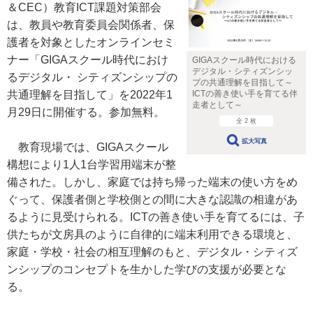
＆CEC）教育ICT課題対策部会
は、教員や教育委員会関係者、保
護者を対象としたオンラインセミ
ナー「GIGAスクール時代におけ
GIGAスクール時代における
デジタル・シティズンシッ
るデジタル・ シティズンシップの
プの共通理解を目指して～
共通理解を目指して」を2022年1
ICTの善き使い手を育てる伴
走者として～
月29日に開催する。参加無料。
全 2 枚
拡大写真
教育現場では、GIGAスクール
構想により1人1台学習用端末が整
備された。しかし、家庭では持ち帰った端末の使い方をめ
ぐって、保護者側と学校側との間に大きな認識の相違があ
るように見受けられる。ICTの善き使い手を育てるには、子
供たちが文房具のように自律的に端末利用できる環境と、
家庭・学校・社会の相互理解のもと、デジタル・シティズ
ンシップのコンセプトを生かした学びの支援が必要とな
る。