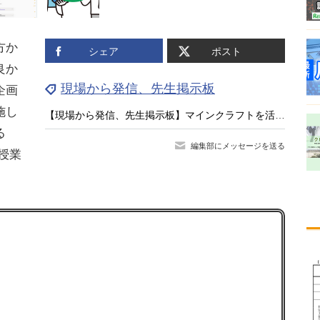
方か
シェア
ポスト
良か
現場から発信、先生掲示板
企画
施し
【現場から発信、先生掲示板】マインクラフトを活用 SDGsに関連したPBL学習（高校・情報）
る
編集部にメッセージを送る
る授業