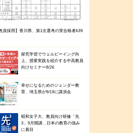
教員採用】香川県、第1次選考の実合格者639
探究学習でウェルビーイング向
上、授業実践を紹介する中高教員
向けセミナー8/26
幸せになるためのジェンダー教
育、埼玉県が9/19に講演会
昭和女子大、教員向け研修「先
3」9月開講…日本の教育の強み
に着目