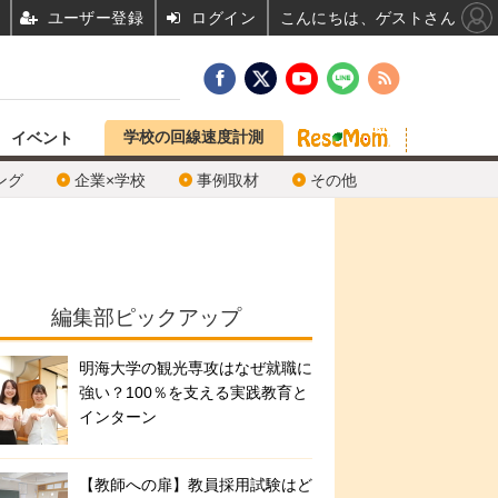
ユーザー登録
ログイン
こんにちは、ゲストさん
学校の回線速度計測
イベント
ング
企業×学校
事例取材
その他
編集部ピックアップ
明海大学の観光専攻はなぜ就職に
強い？100％を支える実践教育と
インターン
【教師への扉】教員採用試験はど