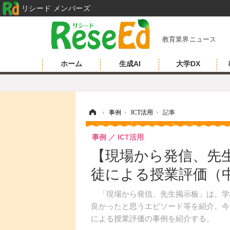
リシード メンバーズ
教育業界ニュース
ホーム
生成AI
大学DX
ホーム
›
事例
›
ICT活用
›
記事
事例
ICT活用
【現場から発信、先生
徒による授業評価（
「現場から発信、先生掲示板」は、学
良かったと思うエピソード等を紹介。今回は、
による授業評価の事例を紹介する。