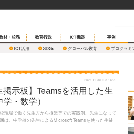
教材・校務
教育行政
ICT機器
事例
ICT活用
SDGs
グローバル敎育
プログラミ
2021.11.30 Tue 16:20
掲示板】Teamsを活用した生
中学・数学）
校現場で働く先生方から授業等での実践例、先生になって
中学校の先生によるMicrosoft Teamsを使った生徒