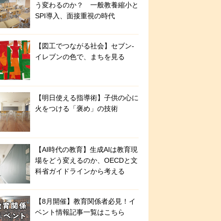
う変わるのか？ 一般教養縮小と
SPI導入、面接重視の時代
【図工でつながる社会】セブン‐
イレブンの色で、まちを見る
【明日使える指導術】子供の心に
火をつける「褒め」の技術
【AI時代の教育】生成AIは教育現
場をどう変えるのか、OECDと文
科省ガイドラインから考える
【8月開催】教育関係者必見！イ
ベント情報記事一覧はこちら