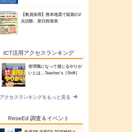
【教員採用】熊本地震で延期の2
次試験、新日程発表
ICT活用アクセスランキング
管理職になって感じるやりが
いとは…Teacher’s［Shift］
アクセスランキングをもっと見る
ReseEd 調査＆イベント
年末SP 大学DX 2025総括と