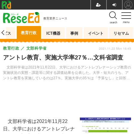
教育業界ニュース
menu
search
教育行政
ービス
ICT機器
事例
イベント
リセマム
教育行政
文部科学省
2021.11.22 Mon 16:45
アントレ教育、実施大学率27％…文科省調査
文部科学省は2021年11月22日、大学におけるアントレプレナーシップ教育の
実施状況の実態・課題等に関する調査結果を公表した。大学・短大のうち、ア
ントレ教育を実施しているのは27％。実施大学の35％は「予算なし」と回答。
外部機関との連携も不十分な状況にあった。
文部科学省は2021年11月22
日、大学におけるアントレプレナ