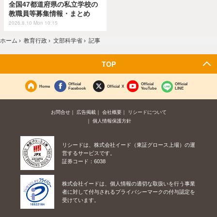
全国47都道府県の私立学校の
教職員等募集情報・まとめ
2026.8.10 Mon 10:15
ホーム
›
教育行政
›
文部科学省
›
記事
TOP
Official
Official
Official
Home
Official X
Facebook
YouTube
LINE
お問合せ
広告掲載
会社概要
リシードについて
個人情報保護方針
リシードは、株式会社イード（東証グロース上場）の運
営するサービスです。
証券コード：6038
株式会社イードは、個人情報の適切な取扱いを行う事業
者に対して付与されるプライバシーマークの付与認定を
受けています。