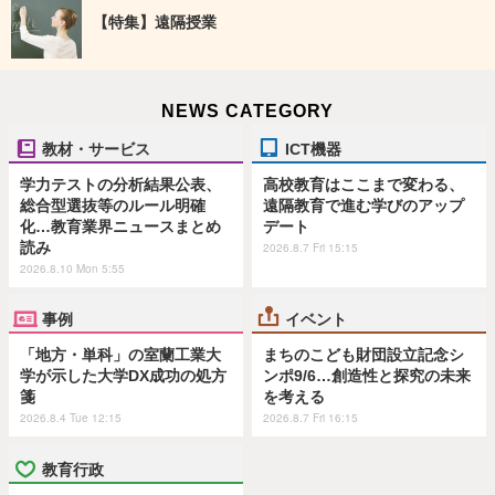
【特集】遠隔授業
NEWS CATEGORY
教材・サービス
ICT機器
学力テストの分析結果公表、
高校教育はここまで変わる、
総合型選抜等のルール明確
遠隔教育で進む学びのアップ
化…教育業界ニュースまとめ
デート
読み
2026.8.7 Fri 15:15
2026.8.10 Mon 5:55
事例
イベント
「地方・単科」の室蘭工業大
まちのこども財団設立記念シ
学が示した大学DX成功の処方
ンポ9/6…創造性と探究の未来
箋
を考える
2026.8.4 Tue 12:15
2026.8.7 Fri 16:15
教育行政