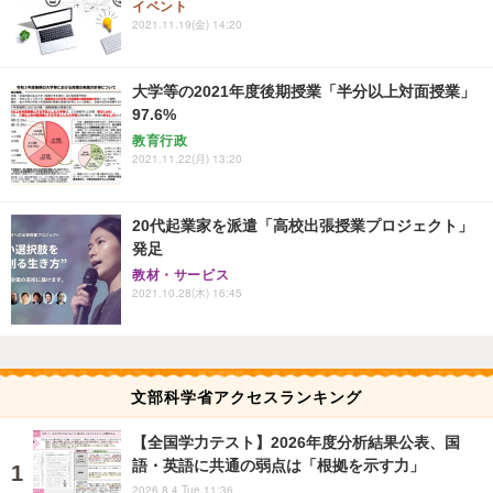
イベント
2021.11.19(金) 14:20
大学等の2021年度後期授業「半分以上対面授業」
97.6%
教育行政
2021.11.22(月) 13:20
20代起業家を派遣「高校出張授業プロジェクト」
発足
教材・サービス
2021.10.28(木) 16:45
文部科学省アクセスランキング
【全国学力テスト】2026年度分析結果公表、国
語・英語に共通の弱点は「根拠を示す力」
2026.8.4 Tue 11:36