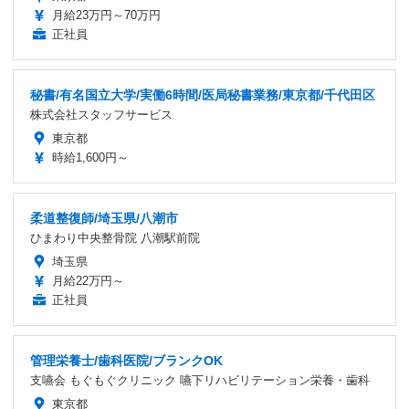
月給23万円～70万円
正社員
秘書/有名国立大学/実働6時間/医局秘書業務/東京都/千代田区
株式会社スタッフサービス
東京都
時給1,600円～
柔道整復師/埼玉県/八潮市
ひまわり中央整骨院 八潮駅前院
埼玉県
月給22万円～
正社員
管理栄養士/歯科医院/ブランクOK
支嚥会 もぐもぐクリニック 嚥下リハビリテーション栄養・歯科
東京都