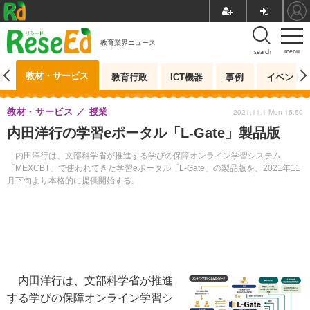
教育業界ニュース
menu
search
教材・サービス
測
教育行政
ICT機器
事例
イベント
教材・サービス
授業
2021.11.1 Mon 15:50
内田洋行の学習eポータル「L-Gate」製品版
内田洋行は、文部科学省が推進する学びの保障オンライン学習システム
「MEXCBT」で使われてきた学習eポータル「L-Gate」の製品版を、2021年11
月下旬より本格的に提供開始する。
内田洋行は、文部科学省が推進
する学びの保障オンライン学習シ