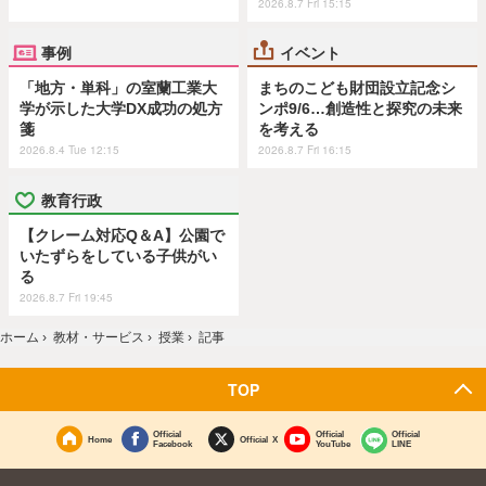
2026.8.7 Fri 15:15
事例
イベント
「地方・単科」の室蘭工業大
まちのこども財団設立記念シ
学が示した大学DX成功の処方
ンポ9/6…創造性と探究の未来
箋
を考える
2026.8.4 Tue 12:15
2026.8.7 Fri 16:15
教育行政
【クレーム対応Q＆A】公園で
いたずらをしている子供がい
る
2026.8.7 Fri 19:45
ホーム
›
教材・サービス
›
授業
›
記事
TOP
Official
Official
Official
Home
Official X
Facebook
YouTube
LINE