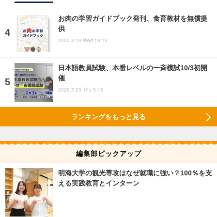
お肉の学習ガイドブック発刊、食育教材を無償提
供
2025.3.19 Wed 19:15
日本語教員試験、本番レベルの一斉模試10/3初開
催
2026.7.23 Thu 9:15
ランキングをもっと見る
編集部ピックアップ
明海大学の観光専攻はなぜ就職に強い？100％を支
える実践教育とインターン