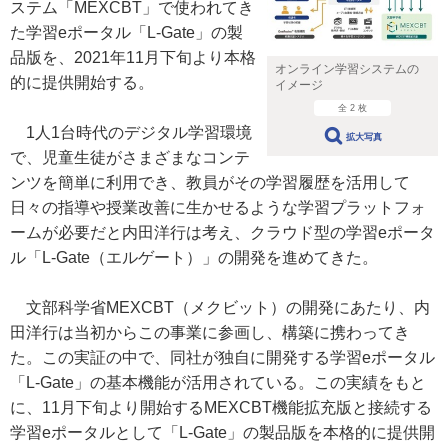
ステム「MEXCBT」で使われてき
た学習eポータル「L-Gate」の製
品版を、2021年11月下旬より本格
オンライン学習システムの
的に提供開始する。
イメージ
全 2 枚
1人1台時代のデジタル学習環境
拡大写真
で、児童生徒がさまざまなコンテ
ンツを簡単に利用でき、教員がその学習履歴を活用して
日々の指導や授業改善に生かせるような学習プラットフォ
ームが必要だと内田洋行は考え、クラウド型の学習eポータ
ル「L-Gate（エルゲート）」の開発を進めてきた。
文部科学省MEXCBT（メクビット）の開発にあたり、内
田洋行は当初からこの事業に参画し、構築に携わってき
た。この実証の中で、同社が独自に開発する学習eポータル
「L-Gate」の基本機能が活用されている。この実績をもと
に、11月下旬より開始するMEXCBT機能拡充版と接続する
学習eポータルとして「L-Gate」の製品版を本格的に提供開