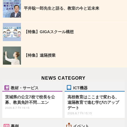
平井聡一郎先生と語る、教室の今と近未来
【特集】GIGAスクール構想
【特集】遠隔授業
NEWS CATEGORY
教材・サービス
ICT機器
茨城県の公立7校で校長を公
高校教育はここまで変わる、
募、教員免許不問…エン
遠隔教育で進む学びのアップ
デート
2026.8.7 Fri 19:15
2026.8.7 Fri 15:15
事例
イベント