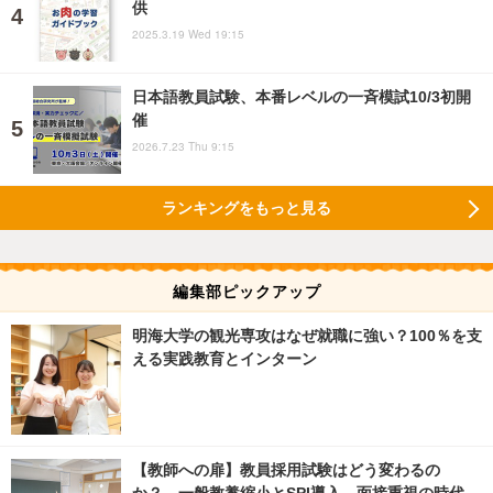
供
2025.3.19 Wed 19:15
日本語教員試験、本番レベルの一斉模試10/3初開
催
2026.7.23 Thu 9:15
ランキングをもっと見る
編集部ピックアップ
明海大学の観光専攻はなぜ就職に強い？100％を支
える実践教育とインターン
【教師への扉】教員採用試験はどう変わるの