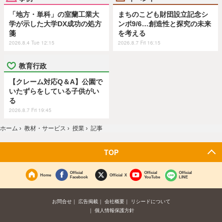
「地方・単科」の室蘭工業大
まちのこども財団設立記念シ
学が示した大学DX成功の処方
ンポ9/6…創造性と探究の未来
箋
を考える
2026.8.4 Tue 12:15
2026.8.7 Fri 16:15
教育行政
【クレーム対応Q＆A】公園で
いたずらをしている子供がい
る
2026.8.7 Fri 19:45
ホーム
›
教材・サービス
›
授業
›
記事
TOP
Official
Official
Official
Home
Official X
Facebook
YouTube
LINE
お問合せ
広告掲載
会社概要
リシードについて
個人情報保護方針