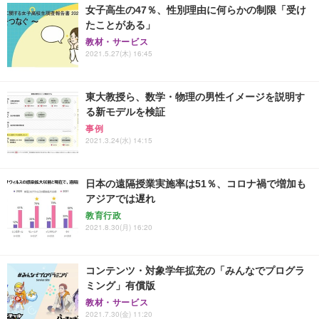
女子高生の47％、性別理由に何らかの制限「受け
たことがある」
教材・サービス
2021.5.27(木) 16:45
東大教授ら、数学・物理の男性イメージを説明す
る新モデルを検証
事例
2021.3.24(水) 14:15
日本の遠隔授業実施率は51％、コロナ禍で増加も
アジアでは遅れ
教育行政
2021.8.30(月) 16:20
コンテンツ・対象学年拡充の「みんなでプログラ
ミング」有償版
教材・サービス
2021.7.30(金) 11:20