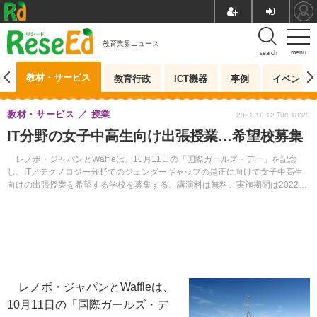
教育業界ニュース
menu
search
教材・サービス
測
教育行政
ICT機器
事例
イベント
教材・サービス
授業
2021.10.12 Tue 18:20
IT分野の女子中高生向け出張授業…希望校募集
レノボ・ジャパンとWaffleは、10月11日の「国際ガールズ・デー」を記念
し、IT／テクノロジー分野でのジェンダーギャップの是正に向けて女子中高生
向けの出張授業を希望する学校を募集する。講演料は無料。実施期間は2022年
1月～2022年6月の平日。
レノボ・ジャパンとWaffleは、
10月11日の「国際ガールズ・デ