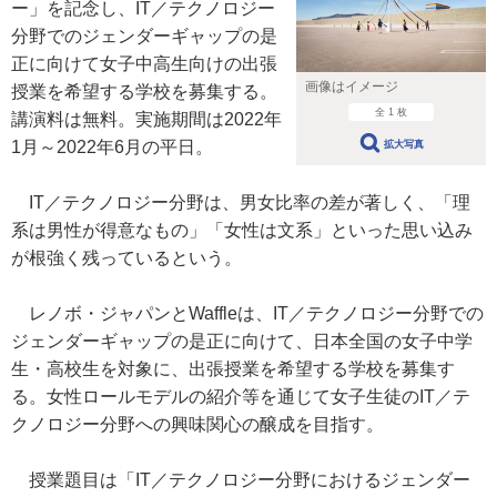
ー」を記念し、IT／テクノロジー
分野でのジェンダーギャップの是
正に向けて女子中高生向けの出張
画像はイメージ
授業を希望する学校を募集する。
全 1 枚
講演料は無料。実施期間は2022年
1月～2022年6月の平日。
拡大写真
IT／テクノロジー分野は、男女比率の差が著しく、「理
系は男性が得意なもの」「女性は文系」といった思い込み
が根強く残っているという。
レノボ・ジャパンとWaffleは、IT／テクノロジー分野での
ジェンダーギャップの是正に向けて、日本全国の女子中学
生・高校生を対象に、出張授業を希望する学校を募集す
る。女性ロールモデルの紹介等を通じて女子生徒のIT／テ
クノロジー分野への興味関心の醸成を目指す。
授業題目は「IT／テクノロジー分野におけるジェンダー