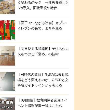
う変わるのか？ 一般教養縮小と
SPI導入、面接重視の時代
【図工でつながる社会】セブン‐
イレブンの色で、まちを見る
【明日使える指導術】子供の心に
火をつける「褒め」の技術
【AI時代の教育】生成AIは教育現
場をどう変えるのか、OECDと文
科省ガイドラインから考える
【8月開催】教育関係者必見！イ
ベント情報記事一覧はこちら