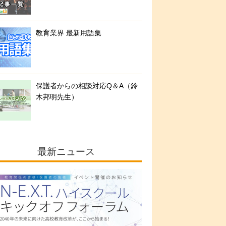
教育業界 最新用語集
保護者からの相談対応Q＆A（鈴
木邦明先生）
最新ニュース