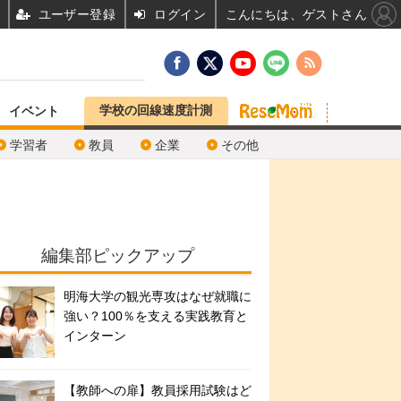
ユーザー登録
ログイン
こんにちは、ゲストさん
学校の回線速度計測
イベント
学習者
教員
企業
その他
編集部ピックアップ
明海大学の観光専攻はなぜ就職に
強い？100％を支える実践教育と
インターン
【教師への扉】教員採用試験はど