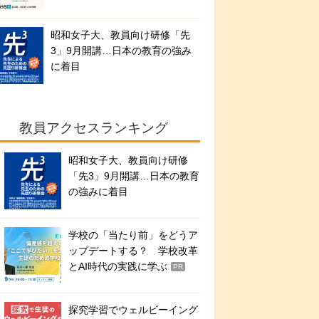
昭和女子大、教員向け研修「先
3」9月開講…日本の教育の強み
に着目
教員アクセスランキング
昭和女子大、教員向け研修
「先3」9月開講…日本の教育
の強みに着目
学校の「当たり前」をどうア
ップデートする？ 学校改革
とAI時代の実践に学ぶ
PR
探究学習でウェルビーイング