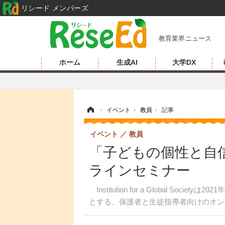
リシード メンバーズ
教育業界ニュース
ホーム
生成AI
大学DX
ホーム
›
イベント
›
教員
›
記事
イベント
教員
「子どもの個性と自
ラインセミナー
Institution for a Global S
とする、保護者と生徒指導者向けのオン