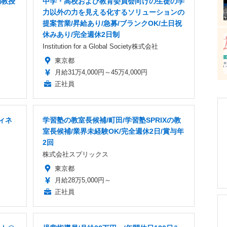
期教授
中学・高校および教育委員会向けの生徒の学
力以外の力を見える化するソリューションの
提案営業/昇給あり/急募/ブランクOK/土日祝
休みあり/完全週休2日制
Institution for a Global Society株式会社
東京都
月給31万4,000円～45万4,000円
正社員
ィネ
学習塾の教室長候補/町田/学習塾SPRIXの教
室長候補/業界未経験OK/完全週休2日/賞与年
2回
株式会社スプリックス
東京都
月給28万5,000円～
正社員