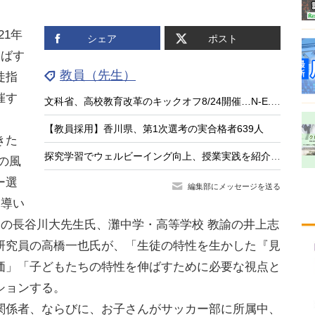
021年
シェア
ポスト
伸ばす
教員（先生）
徒指
催す
文科省、高校教育改革のキックオフ8/24開催…N-E.X.T.始動
【教員採用】香川県、第1次選考の実合格者639人
きた
探究学習でウェルビーイング向上、授業実践を紹介する中高教員向けセミナー8/26
の風
ー選
編集部にメッセージを送る
に導い
督の長谷川大先生氏、灘中学・高等学校 教諭の井上志
S研究員の高橋一也氏が、「生徒の特性を生かした『見
価」「子どもたちの特性を伸ばすために必要な視点と
ションする。
係者、ならびに、お子さんがサッカー部に所属中、