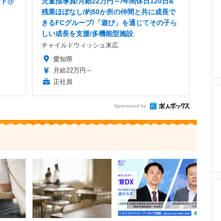
ート@
児童指導員/月給22万円～/年間休日120日&
残業ほぼなし/約50か所の仲間と共に成長で
きるFCグループ/「遊び」を通じてその子ら
しい成長を支援/多機能型施設
チャイルドウィッシュ末広
愛知県
月給22万円～
正社員
Sponsored by