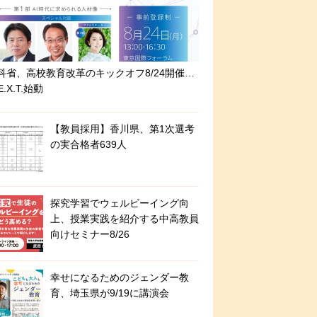
科省、高校教育改革のキックオフ8/24開催…
E.X.T.始動
【教員採用】香川県、第1次選考
の実合格者639人
探究学習でウェルビーイング向
上、授業実践を紹介する中高教員
向けセミナー8/26
幸せになるためのジェンダー教
育、埼玉県が9/19に講演会