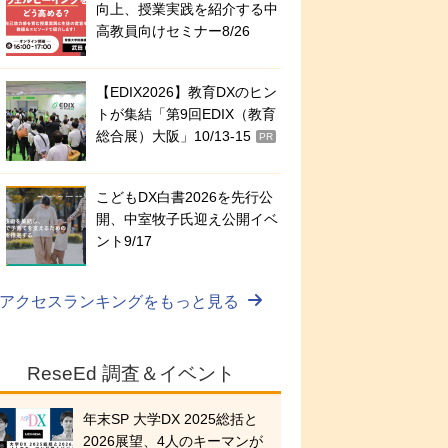
向上、授業実践を紹介する中
高教員向けセミナー8/26
【EDIX2026】教育DXのヒン
トが集結「第9回EDIX（教育
総合展）大阪」10/13-15
PR
こどもDX白書2026を先行公
開、中室牧子氏迎え公開イベ
ント9/17
アクセスランキングをもっと見る
ReseEd 調査＆イベント
年末SP 大学DX 2025総括と
2026展望、4人のキーマンが