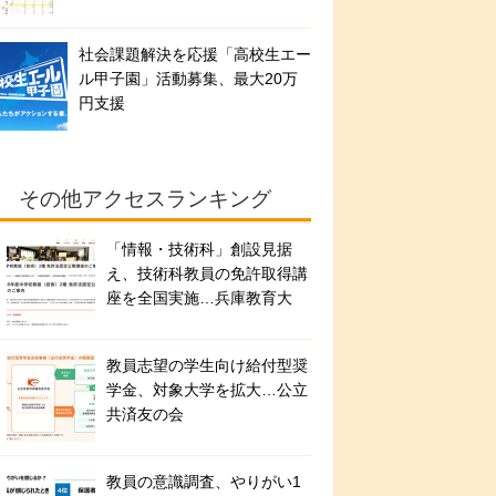
社会課題解決を応援「高校生エー
ル甲子園」活動募集、最大20万
円支援
その他アクセスランキング
「情報・技術科」創設見据
え、技術科教員の免許取得講
座を全国実施…兵庫教育大
教員志望の学生向け給付型奨
学金、対象大学を拡大…公立
共済友の会
教員の意識調査、やりがい1