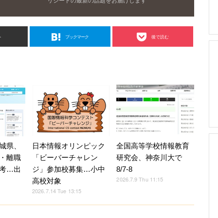
リシードの最新の話題をお届けします
ト
ブックマーク
後で読む
日本情報オリンピック
全国高等学校情報教育
城県、
「ビーバーチャレン
研究会、神奈川大で
・離職
ジ」参加校募集…小中
8/7-8
考…出
2026.7.9 Thu 11:15
高校対象
2026.7.14 Tue 13:15