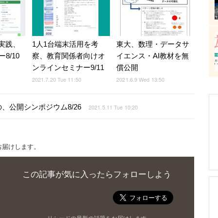
の実践、
1人1台端末活用を考
東大、数理・データサ
8/10
察、教育関係者向けオ
イエンス・AI教材を無
ンラインセミナー9/11
償公開
2021.7.20 Tue 11:50
2021.6.9 Wed 13:50
公開シンポジウム8/26
2021.5.11 Tue 10:20
お届けします。
この記事が気に入ったらフォローしよう