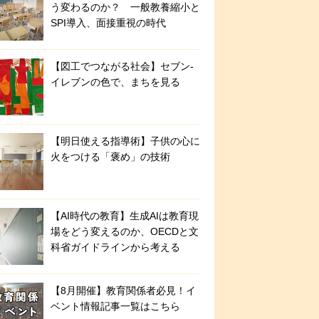
う変わるのか？ 一般教養縮小と
SPI導入、面接重視の時代
【図工でつながる社会】セブン‐
イレブンの色で、まちを見る
【明日使える指導術】子供の心に
火をつける「褒め」の技術
【AI時代の教育】生成AIは教育現
場をどう変えるのか、OECDと文
科省ガイドラインから考える
【8月開催】教育関係者必見！イ
ベント情報記事一覧はこちら