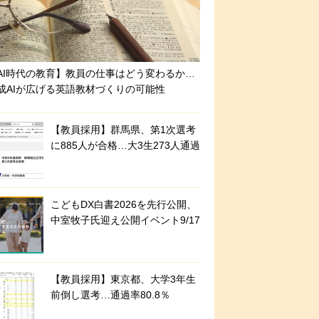
AI時代の教育】教員の仕事はどう変わるか…
成AIが広げる英語教材づくりの可能性
【教員採用】群馬県、第1次選考
に885人が合格…大3生273人通過
こどもDX白書2026を先行公開、
中室牧子氏迎え公開イベント9/17
【教員採用】東京都、大学3年生
前倒し選考…通過率80.8％