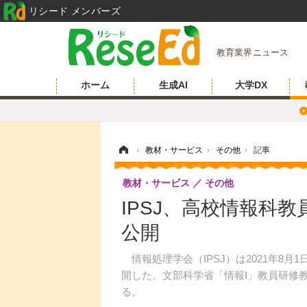
リシード メンバーズ
教育業界ニュース
ホーム
生成AI
大学DX
ホーム
›
教材・サービス
›
その他
›
記事
教材・サービス
その他
IPSJ、高校情報科
公開
情報処理学会（IPSJ）は2021年8月
開した。文部科学省「情報I」教員研修
る。