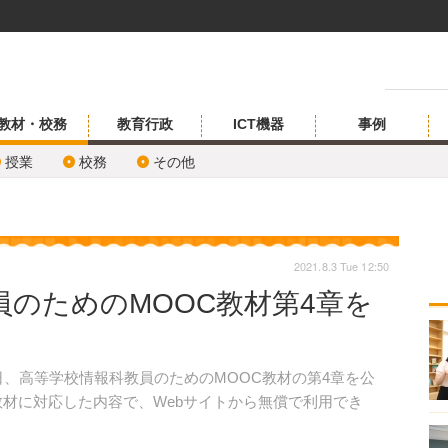
教材・校務
教育行政
ICT機器
事例
授業
校務
その他
2021.8.3 Tue 12:50
教員のためのMOOC教材第4章を
1日、高等学校情報科教員のためのMOOC教材の第4章を公
教材に対応した内容で、Webサイトから無償で利用でき