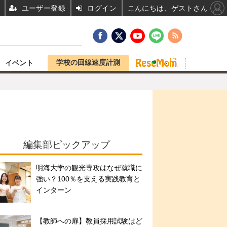
ユーザー登録
ログイン
こんにちは、ゲストさん
学校の回線速度計測
イベント
編集部ピックアップ
明海大学の観光専攻はなぜ就職に
強い？100％を支える実践教育と
インターン
【教師への扉】教員採用試験はど