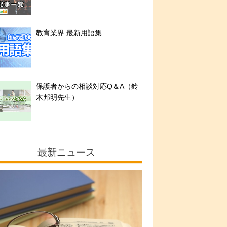
教育業界 最新用語集
保護者からの相談対応Q＆A（鈴
木邦明先生）
最新ニュース