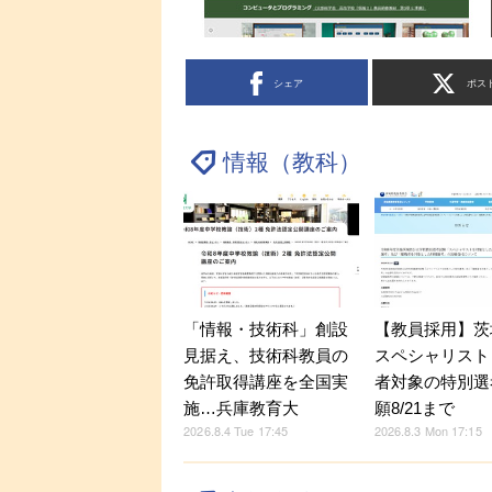
シェア
ポス
情報（教科）
「情報・技術科」創設
【教員採用】茨
見据え、技術科教員の
スペシャリスト
免許取得講座を全国実
者対象の特別選
施…兵庫教育大
願8/21まで
2026.8.4 Tue 17:45
2026.8.3 Mon 17:15