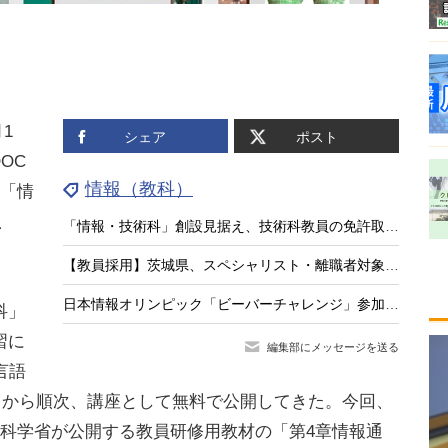
1
シェア
ポスト
OC
情報（教科）
省「情
、
「情報・技術科」創設見据え、技術科教員の免許取得講座を全国実施…兵庫教育大
【教員採用】茨城県、スペシャリスト・離職者対象の特別選考…出願8/21まで
日本情報オリンピック「ビーバーチャレンジ」参加校募集…小中高校対象
科」
習に
編集部にメッセージを送る
言語
7月から順次、講座として無料で公開してきた。今回、
部科学省が公開する教員研修用教材の「第4章情報通