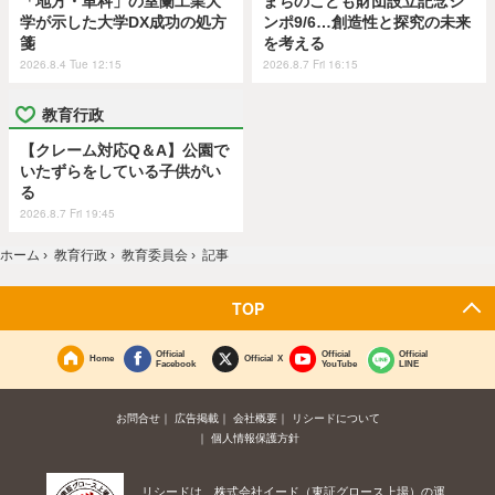
「地方・単科」の室蘭工業大
まちのこども財団設立記念シ
学が示した大学DX成功の処方
ンポ9/6…創造性と探究の未来
箋
を考える
2026.8.4 Tue 12:15
2026.8.7 Fri 16:15
教育行政
【クレーム対応Q＆A】公園で
いたずらをしている子供がい
る
2026.8.7 Fri 19:45
ホーム
›
教育行政
›
教育委員会
›
記事
TOP
Official
Official
Official
Home
Official X
Facebook
YouTube
LINE
お問合せ
広告掲載
会社概要
リシードについて
個人情報保護方針
リシードは、株式会社イード（東証グロース上場）の運