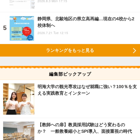
2026.8.3 Mon 17:15
静岡県、北駿地区の県立高再編…現在の4校から2
校体制へ
2026.7.21 Tue 12:15
ランキングをもっと見る
編集部ピックアップ
明海大学の観光専攻はなぜ就職に強い？100％を支
える実践教育とインターン
【教師への扉】教員採用試験はどう変わるの
か？ 一般教養縮小とSPI導入、面接重視の時代