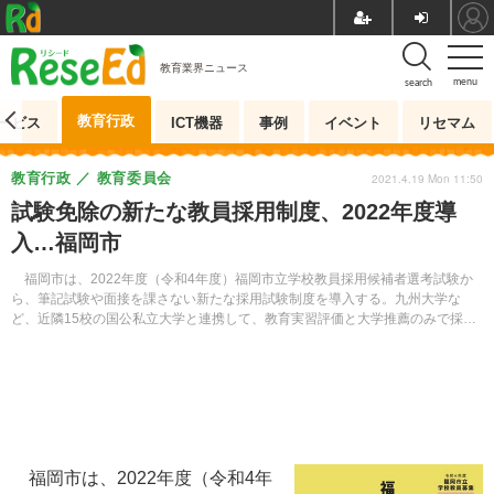
教育業界ニュース
menu
search
教育行政
ービス
ICT機器
事例
イベント
リセマム
教育行政
教育委員会
2021.4.19 Mon 11:50
試験免除の新たな教員採用制度、2022年度導
入…福岡市
福岡市は、2022年度（令和4年度）福岡市立学校教員採用候補者選考試験か
ら、筆記試験や面接を課さない新たな採用試験制度を導入する。九州大学な
ど、近隣15校の国公私立大学と連携して、教育実習評価と大学推薦のみで採否
を決定する。
福岡市は、2022年度（令和4年