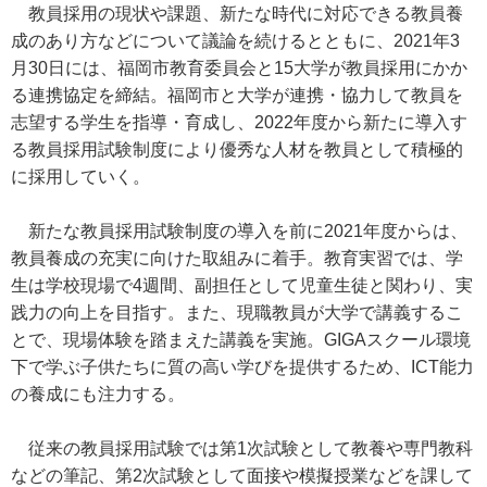
教員採用の現状や課題、新たな時代に対応できる教員養
成のあり方などについて議論を続けるとともに、2021年3
月30日には、福岡市教育委員会と15大学が教員採用にかか
る連携協定を締結。福岡市と大学が連携・協力して教員を
志望する学生を指導・育成し、2022年度から新たに導入す
る教員採用試験制度により優秀な人材を教員として積極的
に採用していく。
新たな教員採用試験制度の導入を前に2021年度からは、
教員養成の充実に向けた取組みに着手。教育実習では、学
生は学校現場で4週間、副担任として児童生徒と関わり、実
践力の向上を目指す。また、現職教員が大学で講義するこ
とで、現場体験を踏まえた講義を実施。GIGAスクール環境
下で学ぶ子供たちに質の高い学びを提供するため、ICT能力
の養成にも注力する。
従来の教員採用試験では第1次試験として教養や専門教科
などの筆記、第2次試験として面接や模擬授業などを課して