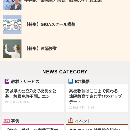
平井聡一郎先生と語る、教室の今と近未来
【特集】GIGAスクール構想
【特集】遠隔授業
NEWS CATEGORY
教材・サービス
ICT機器
茨城県の公立7校で校長を公
高校教育はここまで変わる、
募、教員免許不問…エン
遠隔教育で進む学びのアップ
デート
2026.8.7 Fri 19:15
2026.8.7 Fri 15:15
事例
イベント