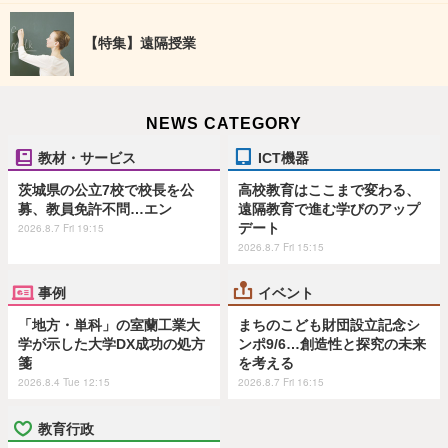
【特集】遠隔授業
NEWS CATEGORY
教材・サービス
ICT機器
茨城県の公立7校で校長を公
高校教育はここまで変わる、
募、教員免許不問…エン
遠隔教育で進む学びのアップ
デート
2026.8.7 Fri 19:15
2026.8.7 Fri 15:15
事例
イベント
「地方・単科」の室蘭工業大
まちのこども財団設立記念シ
学が示した大学DX成功の処方
ンポ9/6…創造性と探究の未来
箋
を考える
2026.8.4 Tue 12:15
2026.8.7 Fri 16:15
教育行政