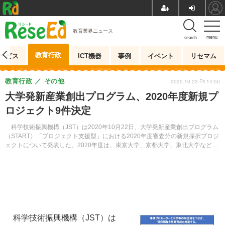
教育業界ニュース
menu
search
教育行政
ービス
ICT機器
事例
イベント
リセマム
教育行政
その他
2020.10.23 Fri 14:50
大学発新産業創出プログラム、2020年度新規プ
ロジェクト9件決定
科学技術振興機構（JST）は2020年10月22日、大学発新産業創出プログラム
（START）「プロジェクト支援型」における2020年度審査分の新規採択プロジ
ェクトについて発表した。2020年度は、東京大学、京都大学、東北大学など9
件が採択された。
科学技術振興機構（JST）は