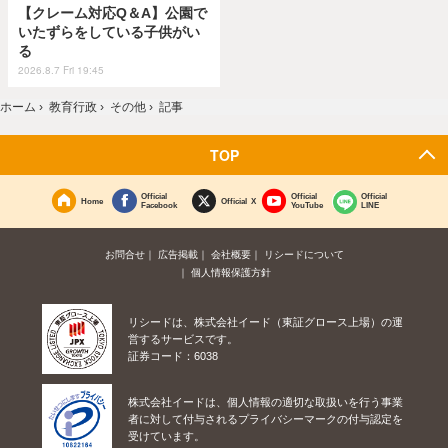
【クレーム対応Q＆A】公園で
いたずらをしている子供がい
る
2026.8.7 Fri 19:45
ホーム
›
教育行政
›
その他
›
記事
TOP
Official
Official
Official
Home
Official X
Facebook
YouTube
LINE
お問合せ
広告掲載
会社概要
リシードについて
個人情報保護方針
リシードは、株式会社イード（東証グロース上場）の運
営するサービスです。
証券コード：6038
株式会社イードは、個人情報の適切な取扱いを行う事業
者に対して付与されるプライバシーマークの付与認定を
受けています。