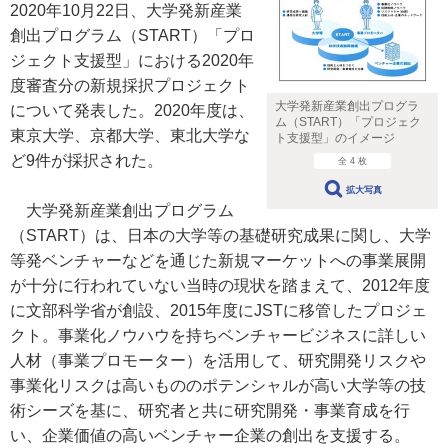
2020年10月22日、大学発新産業
創出プログラム（START）「プロ
ジェクト支援型」における2020年
度審査分の新規採択プロジェクト
大学発新産業創出プログラ
について発表した。2020年度は、
ム（START）「プロジェク
東京大学、京都大学、東北大学な
ト支援型」のイメージ
ど9件が採択された。
全 4 枚
拡大写真
大学発新産業創出プログラム
（START）は、日本の大学等の基礎研究成果に関し、大学
等発ベンチャーなどを通じた新規マーケットへの事業展開
が十分に行われていない当時の現状を踏まえて、2012年度
に文部科学省が創設、2015年度にJSTに移管したプロジェ
クト。事業化ノウハウを持ちベンチャービジネスに詳しい
人材（事業プロモーター）を活用して、研究開発リスクや
事業化リスクは高いもののポテンシャルが高い大学等の技
術シーズを基に、研究者と共に研究開発・事業育成を行
い、企業価値の高いベンチャー企業の創出を支援する。