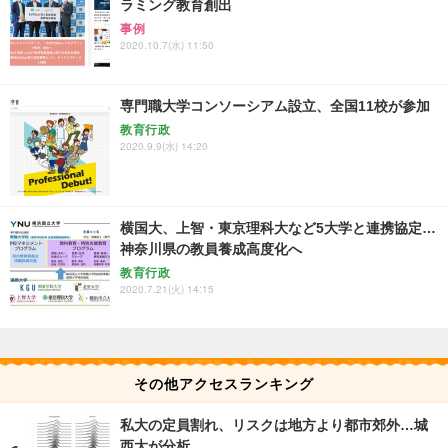
ラミング教育創出
事例
2020.10.7(水) 11:50
専門職大学コンソーシアム設立、全国11校が参加
教育行政
2020.9.9(水) 14:20
横国大、上智・東京理科大など5大学と連携協定…
神奈川県の教員養成高度化へ
教育行政
2020.7.21(火) 14:15
その他アクセスランキング
私大の定員割れ、リスクは地方より都市郊外…城
西大が分析