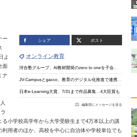
ナー
シェア
ポスト
ス
オンライン教育
6日よ
全面
河合塾グループ、AI教材開発のzero to oneを子会社化
ミナ
JV-Campusとgacco、教育のデジタル化推進で連携…LOI締結
。
日本e-Learning大賞、7/31まで作品募集…4大臣賞も
万人
編集部にメッセージを送る
ンラ
よる小学校高学年から大学受験生まで4万本以上の講
の利用者のほか、高校を中心に自治体や学校単位でも