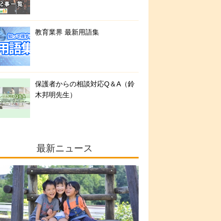
教育業界 最新用語集
保護者からの相談対応Q＆A（鈴
木邦明先生）
最新ニュース