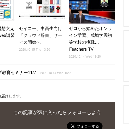
構想支え
セイコー、中高生向け
ゼロから始めたオンラ
Web講習
「クラウド辞書」サー
イン学習、成城学園初
ビス開始へ
等学校の挑戦…
iTeachers TV
2020.10.15 Thu 13:20
2020.10.14 Wed 19:20
教育セミナー11/7
2020.10.14 Wed 16:20
お届けします。
この記事が気に入ったらフォローしよう