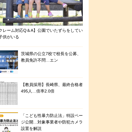
クレーム対応Q＆A】公園でいたずらをしてい
子供がいる
茨城県の公立7校で校長を公募、
教員免許不問…エン
【教員採用】長崎県、最終合格者
495人…倍率2.0倍
「こども性暴力防止法」特設ペー
ジ公開…対象事業者や防犯カメラ
設置を解説