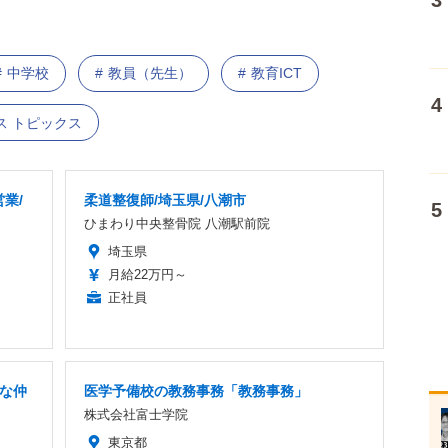
中学校
教員（先生）
教育ICT
ス トピックス
業/
柔道整復師/埼玉県/八潮市
ひまわり中央整骨院 八潮駅前院
埼玉県
月給22万円～
正社員
快な仲
医学予備校の教務事務「教務事務」
株式会社富士学院
東京都