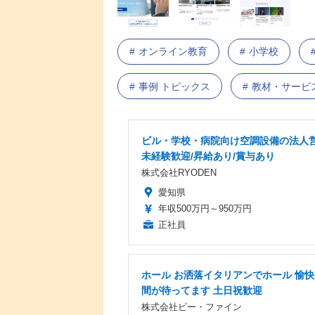
オンライン教育
小学校
事例 トピックス
教材・サービ
ビル・学校・病院向け空調設備の法人営
未経験歓迎/昇給あり/賞与あり
株式会社RYODEN
愛知県
年収500万円～950万円
正社員
ホール お洒落イタリアンでホール 愉
間が待ってます 土日祝歓迎
株式会社ビー・ファイン