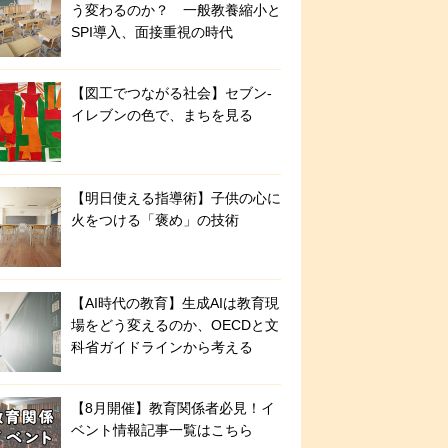
う変わるのか？ 一般教養縮小と
SPI導入、面接重視の時代
【図工でつながる社会】セブン‐
イレブンの色で、まちを見る
【明日使える指導術】子供の心に
火をつける「褒め」の技術
【AI時代の教育】生成AIは教育現
場をどう変えるのか、OECDと文
科省ガイドラインから考える
【8月開催】教育関係者必見！イ
ベント情報記事一覧はこちら