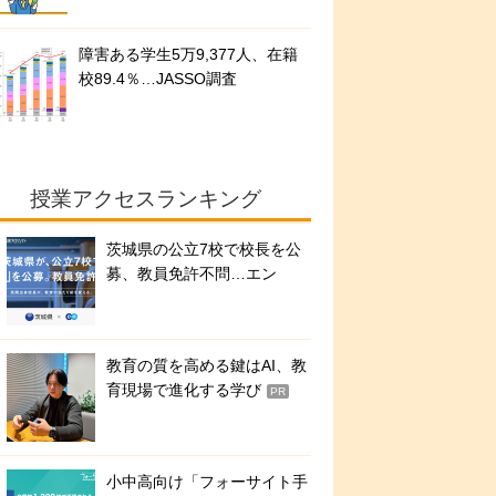
障害ある学生5万9,377人、在籍
校89.4％…JASSO調査
授業アクセスランキング
茨城県の公立7校で校長を公
募、教員免許不問…エン
教育の質を高める鍵はAI、教
育現場で進化する学び
PR
小中高向け「フォーサイト手