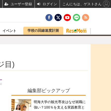
ユーザー登録
ログイン
こんにちは、ゲストさん
学校の回線速度計測
イベント
ジ目)
50
編集部ピックアップ
…
明海大学の観光専攻はなぜ就職に
ー
強い？100％を支える実践教育と