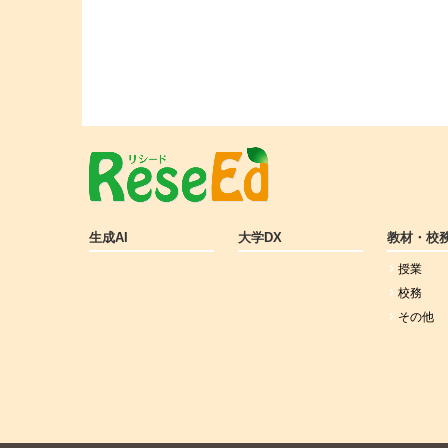
生成AI
大学DX
教材・校
授業
校務
その他