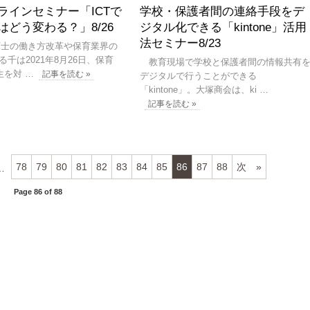
ラインセミナー「ICTで
学校・保護者間の連絡手段をデ
はどう変わる？」8/26
ジタル化できる「kintone」活用
法セミナー8/23
育士の働き方改革や保育業界の
る千は2021年8月26日、保育
教育現場で学校と保護者間の情報共有
生を対 …
記事を読む »
デジタルで行うことができる
「kintone」。大塚商会は、ki …
記事を読む »
78
79
80
81
82
83
84
85
86
87
88
次
…
Page 86 of 88