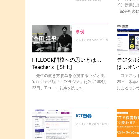
イン授業に
記事を読む
事例
2021.8.23 Mon 19:15
HILLOCK開校への思いとは…
デジタル
Teacher's［Shift］
は…オン
先生の働き方改革を応援するラジオ風
コアネット
YouTube番組「TDXラジオ」は2021年8月
26日、私学
23日、Tea …
によるオン
記事を読む »
ICT機器
2021.8.18 Wed 14:50