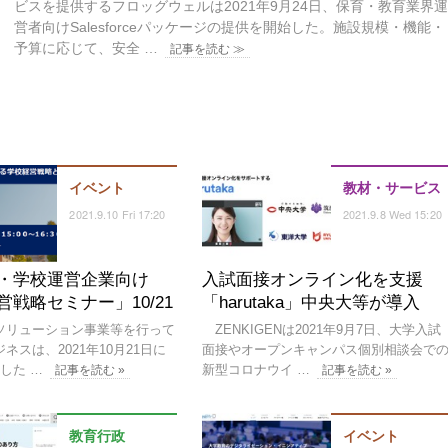
ビスを提供するフロッグウェルは2021年9月24日、保育・教育業界
営者向けSalesforceパッケージの提供を開始した。施設規模・機能・
予算に応じて、安全 …
記事を読む ≫
イベント
教材・サービス
2021.9.10 Fri 17:20
2021.9.8 Wed 15:20
・学校運営企業向け
入試面接オンライン化を支援
営戦略セミナー」10/21
「harutaka」中央大等が導入
リューション事業等を行って
ZENKIGENは2021年9月7日、大学入試
ネスは、2021年10月21日に
面接やオープンキャンパス個別相談会で
用した …
新型コロナウイ …
記事を読む »
記事を読む »
教育行政
イベント