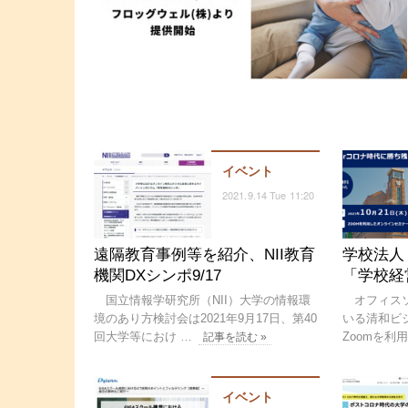
イベント
2021.9.14 Tue 11:20
遠隔教育事例等を紹介、NII教育
学校法人
機関DXシンポ9/17
「学校経
国立情報学研究所（NII）大学の情報環
オフィスソ
境のあり方検討会は2021年9月17日、第40
いる清和ビジ
回大学等におけ …
Zoomを利
記事を読む »
イベント