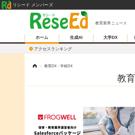
リシード メンバーズ
教育業界ニュース
ホーム
生成AI
大学DX
アクセスランキング
ホーム
›
教育DX・学校DX
教育