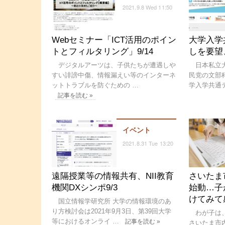
2021.9.8 Wed 11:50
Webセミナー「ICT活用のポイン
大学入学
トとフィルタリング」9/14
しを要望
デジタルアーツは、子供たちが遭遇しや
日本私立大学
すい誹謗中傷、情報漏えい等のインターネ
民党の文部
ットトラブルを防ぐための …
学入学共通
記事を読む »
イベント
2021.8.31 Tue 13:20
遠隔授業等の情報共有、NII教育
さいたま
機関DXシンポ9/3
始動…子
けてみて
国立情報学研究所 大学の情報環境のあ
り方検討会は2021年9月3日、第39回大学
わが子は、
等におけるオンライ …
記事を読む »
さいたま市