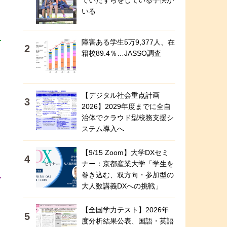
でいたずらをしている子供が
いる
障害ある学生5万9,377人、在
籍校89.4％…JASSO調査
【デジタル社会重点計画
2026】2029年度までに全自
治体でクラウド型校務支援シ
ステム導入へ
局
【9/15 Zoom】大学DXセミ
ナー：京都産業大学「学生を
巻き込む、双方向・参加型の
大人数講義DXへの挑戦」
【全国学力テスト】2026年
度分析結果公表、国語・英語