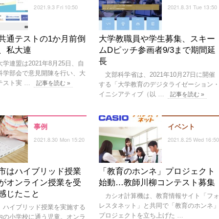
2021.9.3 Fri 10:50
2021.8.31 Tue 13:50
共通テストの1か月前倒
大学教職員や学生募集、スキー
、私大連
ムDピッチ参画者9/3まで期間延
長
連盟は2021年8月25日、自
科学部会で意見開陳を行い、大
文部科学省は、2021年10月27日に開催
テスト実 …
記事を読む »
する「大学教育のデジタライゼーション
イニシアティブ（以 …
記事を読む »
事例
イベント
2021.8.30 Mon 15:20
2021.8.25 Wed 16:50
市はハイブリッド授業
「教育のホンネ」プロジェクト
がオンライン授業を受
始動…教師川柳コンテスト募集
感じたこと
カシオ計算機は、教育情報サイト「フ
レスタネット」と共同で「教育のホンネ
ハイブリッド授業を実施する
プロジェクトを立ち上げた …
内の小学校に通う児童。オンラ