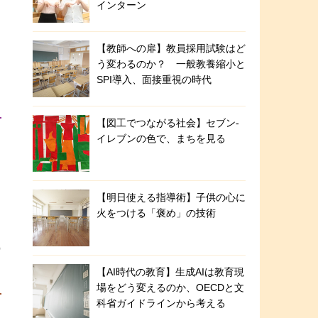
運
インターン
【教師への扉】教員採用試験はど
う変わるのか？ 一般教養縮小と
SPI導入、面接重視の時代
【図工でつながる社会】セブン‐
イレブンの色で、まちを見る
【明日使える指導術】子供の心に
火をつける「褒め」の技術
の
【AI時代の教育】生成AIは教育現
場をどう変えるのか、OECDと文
科省ガイドラインから考える