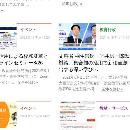
記事を読む »
参加してみて気 …
 »
イベント
教育行政
2021.8.19 Thu 13:20
2021.8.19 Thu 10:15
活用による校務変革と
文科省 桐生崇氏・平井聡一郎氏
ラインセミナー8/26
対談…集合知の活用で新価値創
出する深い学びへ
教育総合研究所は2021年8月
中学・高等学校向けに、Zoom
2021年8月2日に開催した、文部科学省
ライン …
記事を読む »
大臣官房文部科学戦略官・総合教育政策
教育DX推進室長の桐 …
記事を読む »
イベント
教材・サービス
2021.8.18 Wed 14:20
2021.8.16 Mon 14:20