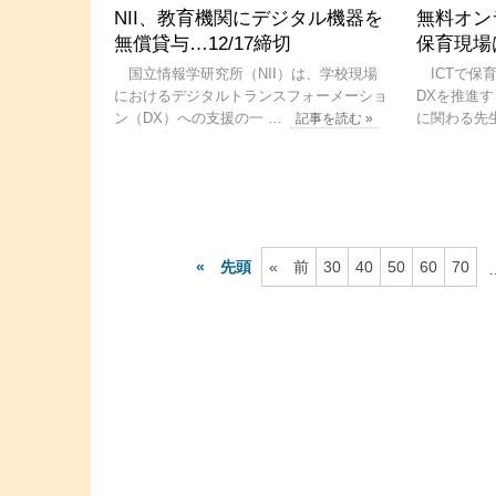
NII、教育機関にデジタル機器を
無料オン
無償貸与…12/17締切
保育現場
国立情報学研究所（NII）は、学校現場
ICTで保
におけるデジタルトランスフォーメーショ
DXを推進す
ン（DX）への支援の一 …
に関わる先
記事を読む »
先頭
前
30
40
50
60
70