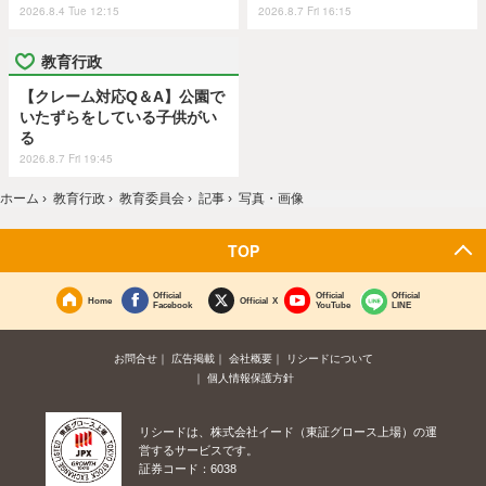
2026.8.4 Tue 12:15
2026.8.7 Fri 16:15
教育行政
【クレーム対応Q＆A】公園で
いたずらをしている子供がい
る
2026.8.7 Fri 19:45
ホーム
›
教育行政
›
教育委員会
›
記事
›
写真・画像
TOP
Official
Official
Official
Home
Official X
Facebook
YouTube
LINE
お問合せ
広告掲載
会社概要
リシードについて
個人情報保護方針
リシードは、株式会社イード（東証グロース上場）の運
営するサービスです。
証券コード：6038