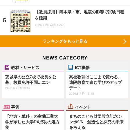
【教員採用】熊本県・市、地震の影響で試験日程
を延期
2026.7.29 Wed 15:45
ランキングをもっと見る
NEWS CATEGORY
教材・サービス
ICT機器
茨城県の公立7校で校長を公
高校教育はここまで変わる、
募、教員免許不問…エン
遠隔教育で進む学びのアップ
デート
2026.8.7 Fri 19:15
2026.8.7 Fri 15:15
事例
イベント
「地方・単科」の室蘭工業大
まちのこども財団設立記念シ
学が示した大学DX成功の処方
ンポ9/6…創造性と探究の未来
箋
を考える