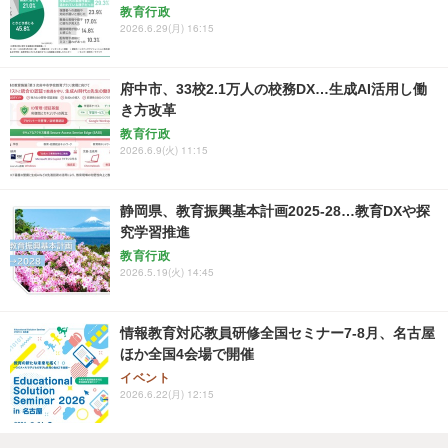
教育行政
2026.6.29(月) 16:15
府中市、33校2.1万人の校務DX…生成AI活用し働
き方改革
教育行政
2026.6.9(火) 11:15
静岡県、教育振興基本計画2025-28…教育DXや探
究学習推進
教育行政
2026.5.19(火) 14:45
情報教育対応教員研修全国セミナー7-8月、名古屋
ほか全国4会場で開催
イベント
2026.6.22(月) 12:15