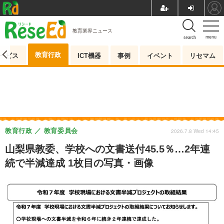
教育業界ニュース
menu
search
教育行政
ービス
ICT機器
事例
イベント
リセマム
教育行政
教育委員会
2026.7.8 Wed 14:45
山梨県教委、学校への文書送付45.5％…2年連
続で半減達成 1枚目の写真・画像