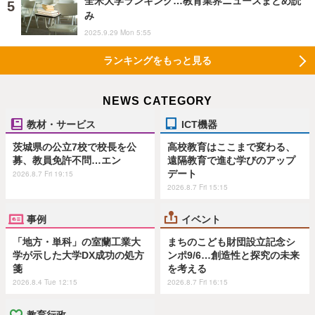
全米大学ランキング…教育業界ニュースまとめ読
み
2025.9.29 Mon 5:55
ランキングをもっと見る
NEWS CATEGORY
教材・サービス
ICT機器
茨城県の公立7校で校長を公
高校教育はここまで変わる、
募、教員免許不問…エン
遠隔教育で進む学びのアップ
デート
2026.8.7 Fri 19:15
2026.8.7 Fri 15:15
事例
イベント
「地方・単科」の室蘭工業大
まちのこども財団設立記念シ
学が示した大学DX成功の処方
ンポ9/6…創造性と探究の未来
箋
を考える
2026.8.4 Tue 12:15
2026.8.7 Fri 16:15
教育行政