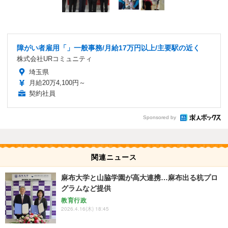
障がい者雇用「」一般事務/月給17万円以上/主要駅の近く
株式会社URコミュニティ
埼玉県
月給20万4,100円～
契約社員
Sponsored by
関連ニュース
麻布大学と山脇学園が高大連携…麻布出る杭プロ
グラムなど提供
教育行政
2026.4.16(木) 18:45