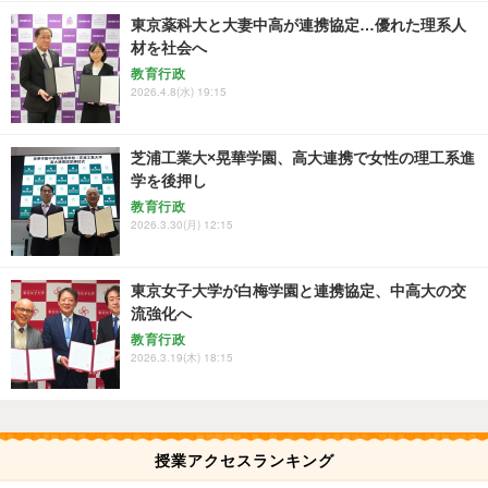
東京薬科大と大妻中高が連携協定…優れた理系人
材を社会へ
教育行政
2026.4.8(水) 19:15
芝浦工業大×晃華学園、高大連携で女性の理工系進
学を後押し
教育行政
2026.3.30(月) 12:15
東京女子大学が白梅学園と連携協定、中高大の交
流強化へ
教育行政
2026.3.19(木) 18:15
授業アクセスランキング