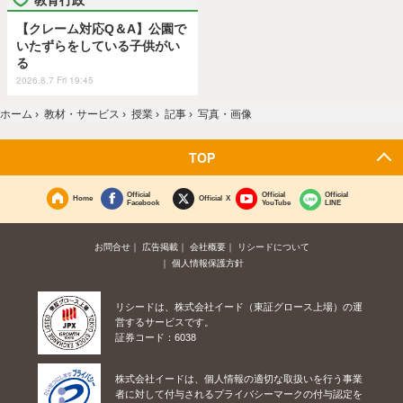
【クレーム対応Q＆A】公園で
いたずらをしている子供がい
る
2026.8.7 Fri 19:45
ホーム
›
教材・サービス
›
授業
›
記事
›
写真・画像
TOP
Official
Official
Official
Home
Official X
Facebook
YouTube
LINE
お問合せ
広告掲載
会社概要
リシードについて
個人情報保護方針
リシードは、株式会社イード（東証グロース上場）の運
営するサービスです。
証券コード：6038
株式会社イードは、個人情報の適切な取扱いを行う事業
者に対して付与されるプライバシーマークの付与認定を