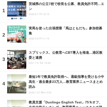
茨城県の公立7校で校長を公募、教員免許不問…エ
ン
2026.8.7 Fri 19:15
実馬を使った出張授業「馬はともだち」参加校募
集
2022.5.6 Fri 11:15
スプリックス、公教育へCBT導入を推進…港区教
委と連携
2021.7.6 Tue 16:20
最短1年で教員免許取得へ、通級指導を受ける小中
高生・過去最多23万人…教育業界ニュースまとめ
読み
2026.7.27 Mon 5:55
教員支援「Duolingo English Test」75％オフ、