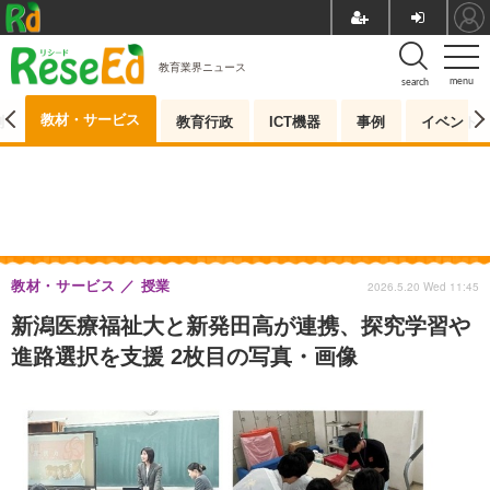
教育業界ニュース
menu
search
教材・サービス
測
教育行政
ICT機器
事例
イベント
教材・サービス
授業
2026.5.20 Wed 11:45
新潟医療福祉大と新発田高が連携、探究学習や
進路選択を支援 2枚目の写真・画像