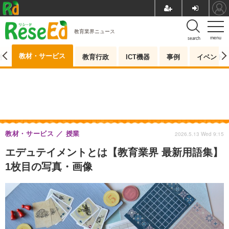
教育業界ニュース
menu
search
教材・サービス
測
教育行政
ICT機器
事例
イベント
教材・サービス
授業
2026.5.13 Wed 9:15
エデュテイメントとは【教育業界 最新用語集】
1枚目の写真・画像