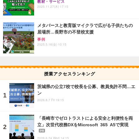
教材・サービス
2025.11.27(木) 17:15
メタバースと教育版マイクラで広がる子供たちの
居場所…長野市の不登校支援
事例
2025.5.16(金) 10:15
授業アクセスランキング
茨城県の公立7校で校長を公募、教員免許不問…エ
ン
2026.8.7 Fri 19:15
「長崎市でゼロトラストによる安全と利便性を両
立」次世代校務DXをMicrosoft 365 A5で実現
PR
2026.6.24 Wed 14:15