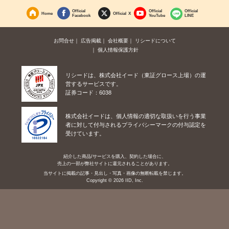
Official
Official
Official
Home
Official X
Facebook
YouTube
LINE
お問合せ
広告掲載
会社概要
リシードについて
個人情報保護方針
リシードは、株式会社イード（東証グロース上場）の運
営するサービスです。
証券コード：6038
株式会社イードは、個人情報の適切な取扱いを行う事業
者に対して付与されるプライバシーマークの付与認定を
受けています。
紹介した商品/サービスを購入、契約した場合に、
売上の一部が弊社サイトに還元されることがあります。
当サイトに掲載の記事・見出し・写真・画像の無断転載を禁じます。
Copyright © 2026 IID, Inc.