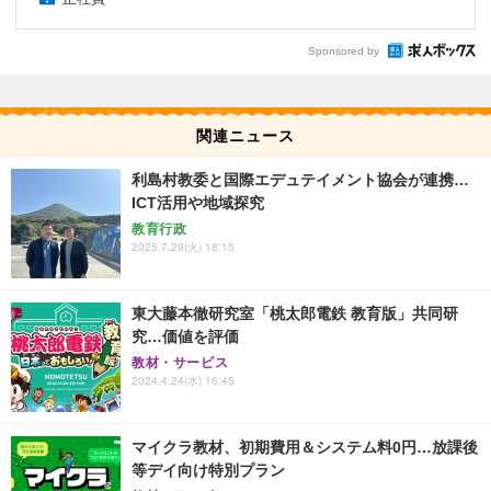
Sponsored by
関連ニュース
利島村教委と国際エデュテイメント協会が連携…
ICT活用や地域探究
教育行政
2025.7.29(火) 18:15
東大藤本徹研究室「桃太郎電鉄 教育版」共同研
究…価値を評価
教材・サービス
2024.4.24(水) 16:45
マイクラ教材、初期費用＆システム料0円…放課後
等デイ向け特別プラン