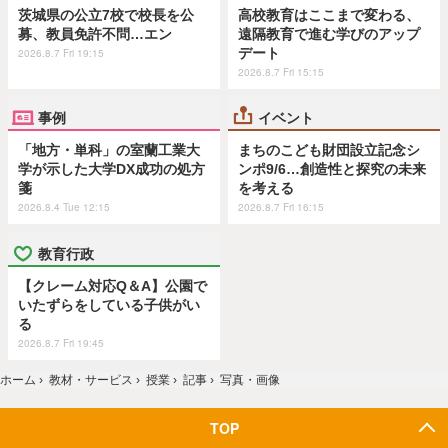
茨城県の公立7校で校長を公
高校教育はここまで変わる、
募、教員免許不問…エン
遠隔教育で進む学びのアップ
デート
2026.8.7 Fri 19:15
2026.8.7 Fri 15:15
事例
イベント
「地方・単科」の室蘭工業大
まちのこども財団設立記念シ
学が示した大学DX成功の処方
ンポ9/6…創造性と探究の未来
箋
を考える
2026.8.4 Tue 12:15
2026.8.7 Fri 16:15
教育行政
【クレーム対応Q＆A】公園で
いたずらをしている子供がい
る
2026.8.7 Fri 19:45
ホーム
›
教材・サービス
›
授業
›
記事
›
写真・画像
TOP