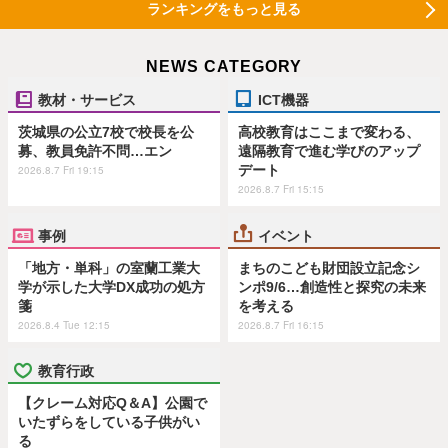
ランキングをもっと見る
NEWS CATEGORY
教材・サービス
ICT機器
茨城県の公立7校で校長を公
高校教育はここまで変わる、
募、教員免許不問…エン
遠隔教育で進む学びのアップ
デート
2026.8.7 Fri 19:15
2026.8.7 Fri 15:15
事例
イベント
「地方・単科」の室蘭工業大
まちのこども財団設立記念シ
学が示した大学DX成功の処方
ンポ9/6…創造性と探究の未来
箋
を考える
2026.8.4 Tue 12:15
2026.8.7 Fri 16:15
教育行政
【クレーム対応Q＆A】公園で
いたずらをしている子供がい
る