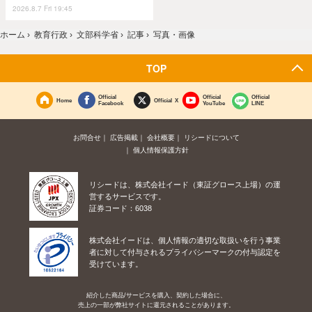
2026.8.7 Fri 19:45
ホーム
›
教育行政
›
文部科学省
›
記事
›
写真・画像
TOP
Official
Official
Official
Home
Official X
Facebook
YouTube
LINE
お問合せ
広告掲載
会社概要
リシードについて
個人情報保護方針
リシードは、株式会社イード（東証グロース上場）の運
営するサービスです。
証券コード：6038
株式会社イードは、個人情報の適切な取扱いを行う事業
者に対して付与されるプライバシーマークの付与認定を
受けています。
紹介した商品/サービスを購入、契約した場合に、
売上の一部が弊社サイトに還元されることがあります。