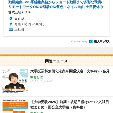
動画編集/SNS系編集業務からショート動画まで多彩な環境/
リモートワークOK/未経験OK/髪色・ネイル自由/土日祝休み
株式会社AQUA
東京都
月給30万円～50万円
正社員
Sponsored by
関連ニュース
大学授業料無償化法案を閣議決定…文科相2/7会見
教育行政
2025.2.10(月) 9:45
【大学受験2025】前期・後期日程はいつ？入試日
程まとめ・国公立大学編（資料集）