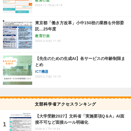
教育行政
2024.11.19(火) 9:15
東京都「働き方改革」小中150校の業務を外部委
託…25年度
教育行政
2025.2.5(水) 11:45
【先生のための生成AI】各サービスの年齢制限ま
とめ
ICT機器
2025.2.7(金) 10:15
文部科学省アクセスランキング
【大学受験2027】文科省「実施要項Q＆A」AI面
接不可など面接ルール明確化
2026.8.7 Fri 14:45