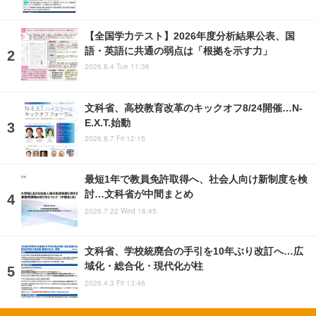
【全国学力テスト】2026年度分析結果公表、国
語・英語に共通の弱点は「根拠を示す力」
2026.8.4 Tue 11:36
文科省、高校教育改革のキックオフ8/24開催…N-
E.X.T.始動
2026.8.7 Fri 12:15
最短1年で教員免許取得へ、社会人向け新制度を検
討…文科省が中間まとめ
2026.7.22 Wed 16:45
文科省、学校統廃合の手引を10年ぶり改訂へ…広
域化・総合化・現代化が柱
2026.4.3 Fri 13:46