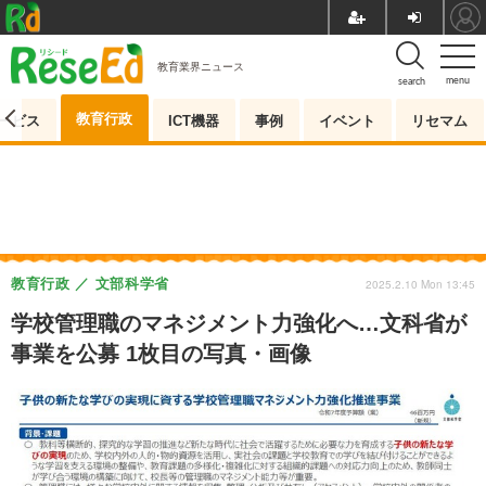
教育業界ニュース
menu
search
教育行政
ービス
ICT機器
事例
イベント
リセマム
教育行政
文部科学省
2025.2.10 Mon 13:45
学校管理職のマネジメント力強化へ…文科省が
事業を公募 1枚目の写真・画像