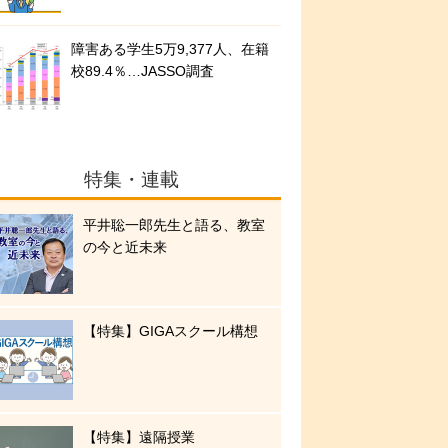
障害ある学生5万9,377人、在籍
校89.4％…JASSO調査
特集・連載
平井聡一郎先生と語る、教室
の今と近未来
【特集】GIGAスクール構想
【特集】遠隔授業