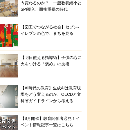
う変わるのか？ 一般教養縮小と
SPI導入、面接重視の時代
【図工でつながる社会】セブン‐
イレブンの色で、まちを見る
【明日使える指導術】子供の心に
火をつける「褒め」の技術
【AI時代の教育】生成AIは教育現
場をどう変えるのか、OECDと文
科省ガイドラインから考える
【8月開催】教育関係者必見！イ
ベント情報記事一覧はこちら