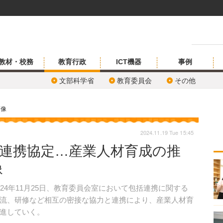
教材・校務
教育行政
ICT機器
事例
文部科学省
教育委員会
その他
画像
2024.11.19 Tue 15:45
が連携協定…産業人材育成の推
像
4年11月25日、教育委員会室において包括連携に関する
流、研修など相互の密接な協力と連携により、産業人材育
進していく。