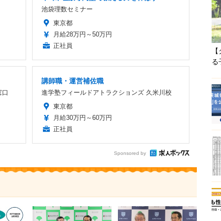
池袋理数セミナー
東京都
月給28万円～50万円
正社員
【
る
講師職・運営補佐職
窓口
進学塾フィールドアトラクションズ 久米川校
東京都
月給30万円～60万円
正社員
Sponsored by