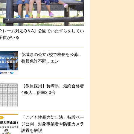
クレーム対応Q＆A】公園でいたずらをしてい
子供がいる
茨城県の公立7校で校長を公募、
教員免許不問…エン
【教員採用】長崎県、最終合格者
495人…倍率2.0倍
「こども性暴力防止法」特設ペー
ジ公開…対象事業者や防犯カメラ
設置を解説