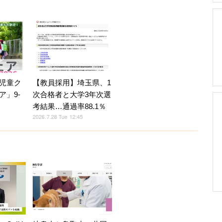
児童ク
【教員採用】埼玉県、1
ア」9-
次合格者と大学3年次選
考結果…通過率88.1％
2026.7.28 Tue 12:45