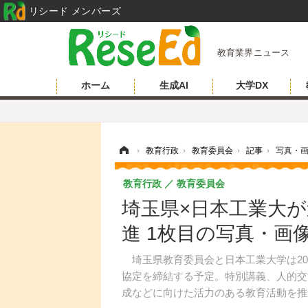
リシード メンバーズ
教育業界ニュース
ホーム
生成AI
大学DX
ホーム
›
教育行政
›
教育委員会
›
記事
›
写真・
教育行政
教育委員会
埼玉県×日本工業大
進 1枚目の写真・画
埼玉県教育委員会と日本工業大学は202
協定を締結する予定。特別講義、人的交
成などに向けた活力のある教育活動を推