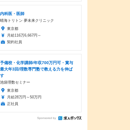
内科医・医師
晴海トリトン 夢未来クリニック
東京都
月給116万6,667円～
契約社員
予備校・化学講師/年収700万円可・賞与
最大年3回/理数専門塾で教える力を伸ば
す
池袋理数セミナー
東京都
月給28万円～50万円
正社員
Sponsored by