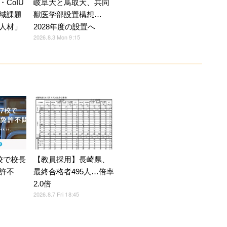
CoIU
岐阜大と鳥取大、共同
域課題
獣医学部設置構想…
人材」
2028年度の設置へ
2026.8.3 Mon 9:15
校で校長
【教員採用】長崎県、
許不
最終合格者495人…倍率
2.0倍
2026.8.7 Fri 18:45