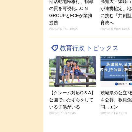
部活動地域移行、指導
高知大・須崎市・
の質を可視化…CIN
が連携協定、地
GROUPとFCEが業務
に挑む「共創型
提携
育成へ
2026.8.6 Thu 15:45
2026.8.5 Wed 14:45
教育行政 トピックス
【クレーム対応Q＆A】
茨城県の公立7
公園でいたずらをして
を公募、教員免
いる子供がいる
問…エン
2026.8.7 Fri 19:45
2026.8.7 Fri 19:15