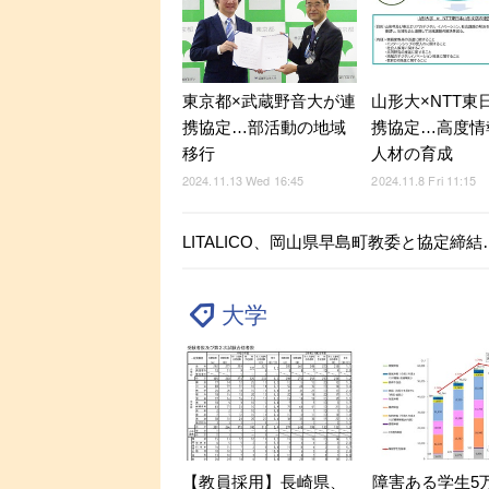
山形大×NTT東
東京都×武蔵野音大が連
携協定…高度情
携協定…部活動の地域
人材の育成
移行
2024.11.8 Fri 11:15
2024.11.13 Wed 16:45
LITALICO、岡山県早島町教委と協定締
大学
【教員採用】長崎県、
障害ある学生5万9