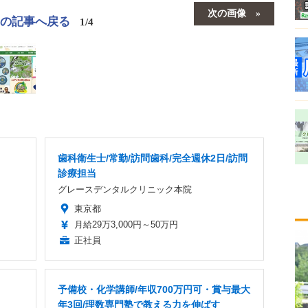
次の画像
この記事へ戻る
1/4
歯科衛生士/常勤/訪問歯科/完全週休2日/訪問
診療担当
グレースデンタルクリニック本院
東京都
月給29万3,000円～50万円
正社員
予備校・化学講師/年収700万円可・賞与最大
年3回/理数専門塾で教える力を伸ばす