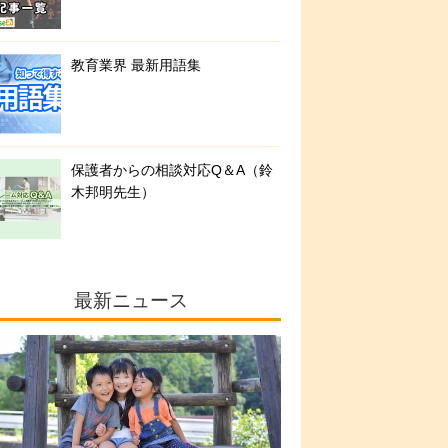
教育業界 最新用語集
保護者からの相談対応Q＆A（鈴
木邦明先生）
最新ニュース