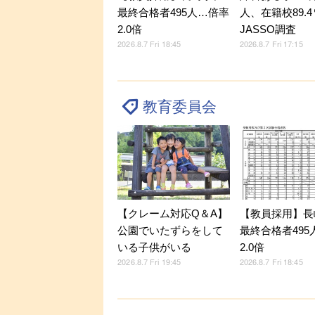
最終合格者495人…倍率
人、在籍校89.
2.0倍
JASSO調査
2026.8.7 Fri 18:45
2026.8.7 Fri 17:15
教育委員会
【クレーム対応Q＆A】
【教員採用】長
公園でいたずらをして
最終合格者495
いる子供がいる
2.0倍
2026.8.7 Fri 19:45
2026.8.7 Fri 18:45