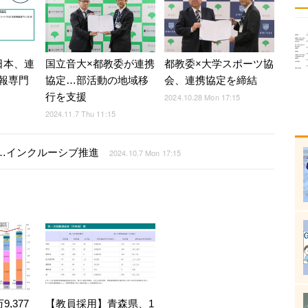
日本、連
都教委×大学スポーツ協
国立音大×都教委が連携
報専門
会、連携協定を締結
協定…部活動の地域移
行を支援
2024.10.28 Mon 17:15
2024.11.7 Thu 11:15
結…インクルーシブ推進
2024.10.7 Mon 17:15
,377
【教員採用】青森県、1