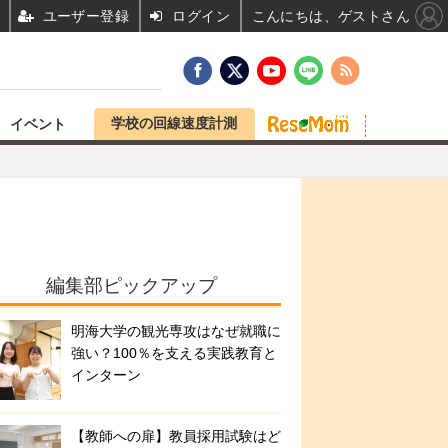
ユーザー登録
ログイン
こんにちは、ゲストさん
学校の回線速度計測
イベント
編集部ピックアップ
明海大学の観光専攻はなぜ就職に
強い？100％を支える実践教育と
インターン
【教師への扉】教員採用試験はど