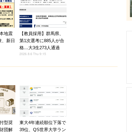
【教員採用】群馬県、
本地震
第1次選考に885人が合
験、新日
格…大3生273人通過
2026.8.6 Thu 9:15
付型奨
東大4年連続順位下落で
財団解
39位、QS世界大学ラン