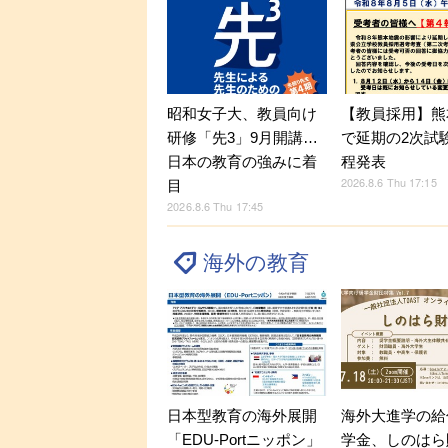
昭和女子大、教員向け
【教員採用】熊
研修「先3」9月開講…
で延期の2次試
日本の教育の強みに着
程発表
2026.8.6 Thu 17:15
目
2026.8.6 Thu 17:45
海外の教育
海外大進学の給
日本型教育の海外展開
学金、しのはら
「EDU-Portニッポン」