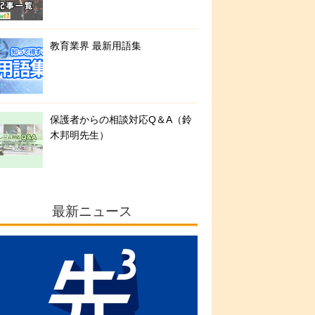
教育業界 最新用語集
保護者からの相談対応Q＆A（鈴
木邦明先生）
最新ニュース