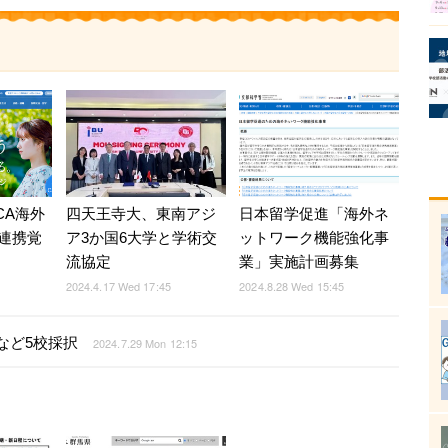
CA海外
四天王寺大、東南アジ
日本留学促進「海外ネ
連携覚
ア3か国6大学と学術交
ットワーク機能強化事
流協定
業」実施計画募集
2024.4.17 Wed 17:45
2024.8.28 Wed 15:45
など5校採択
2024.7.29 Mon 12:15