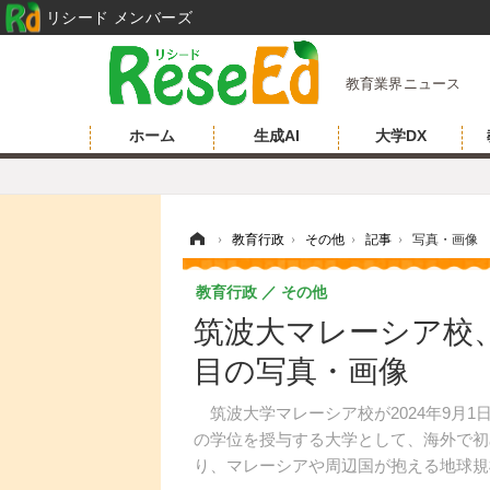
リシード メンバーズ
教育業界ニュース
ホーム
生成AI
大学DX
ホーム
›
教育行政
›
その他
›
記事
›
写真・画像
教育行政
その他
筑波大マレーシア校
目の写真・画像
筑波大学マレーシア校が2024年9月
の学位を授与する大学として、海外で初
り、マレーシアや周辺国が抱える地球規