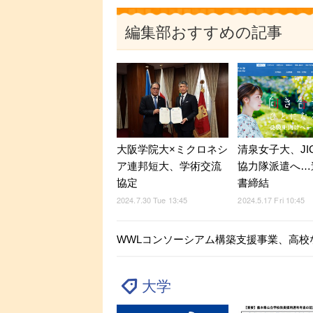
編集部おすすめの記事
大阪学院大×ミクロネシ
清泉女子大、JI
ア連邦短大、学術交流
協力隊派遣へ…
協定
書締結
2024.7.30 Tue 13:45
2024.5.17 Fri 10:45
WWLコンソーシアム構築支援事業、高校
大学