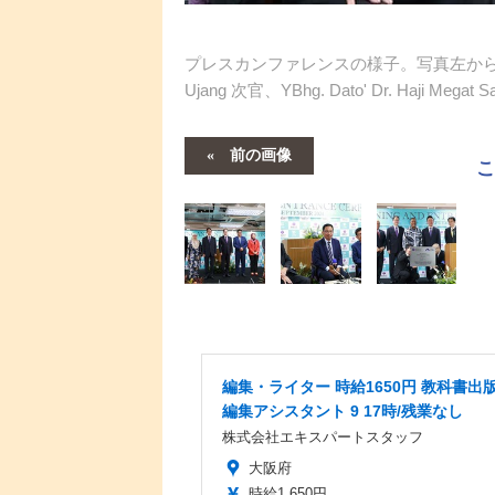
プレスカンファレンスの様子。写真左から永田学長、Yang B
Ujang 次官、YBhg. Dato' Dr. Haji Megat 
前の画像
編集・ライター 時給1650円 教科書出
編集アシスタント 9 17時/残業なし
株式会社エキスパートスタッフ
大阪府
時給1,650円