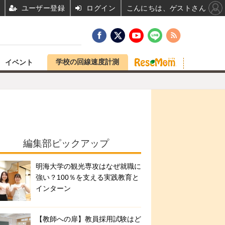
ユーザー登録
ログイン
こんにちは、ゲストさん
学校の回線速度計測
イベント
編集部ピックアップ
明海大学の観光専攻はなぜ就職に
強い？100％を支える実践教育と
インターン
【教師への扉】教員採用試験はど