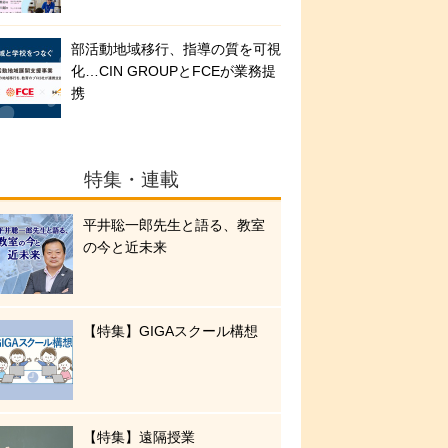
部活動地域移行、指導の質を可視
化…CIN GROUPとFCEが業務提
携
特集・連載
平井聡一郎先生と語る、教室
の今と近未来
【特集】GIGAスクール構想
【特集】遠隔授業