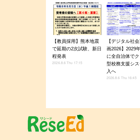
【デジタル社会
【教員採用】熊本地震
画2026】202
で延期の2次試験、新日
に全自治体でク
程発表
2026.8.6 Thu 17:15
型校務支援シス
入へ
2026.8.6 Thu 16:45