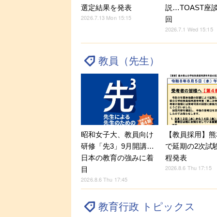
説…TOAST座
選定結果を発表
2026.7.13 Mon 15:15
回
2026.7.1 Wed 15:15
教員（先生）
昭和女子大、教員向け
【教員採用】熊
研修「先3」9月開講…
で延期の2次試
日本の教育の強みに着
程発表
2026.8.6 Thu 17:15
目
2026.8.6 Thu 17:45
教育行政 トピックス