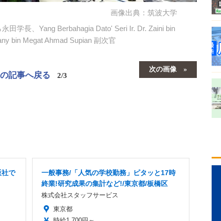
画像出典：筑波大学
erbahagia Dato' Seri Ir. Dr. Zaini bin
Sany bin Megat Ahmad Supian 副次官
次の画像
この記事へ戻る
2/3
版社で
一般事務/「人気の学校勤務」ピタッと17時
終業!研究成果の集計など!/東京都/板橋区
株式会社スタッフサービス
東京都
時給1,700円～