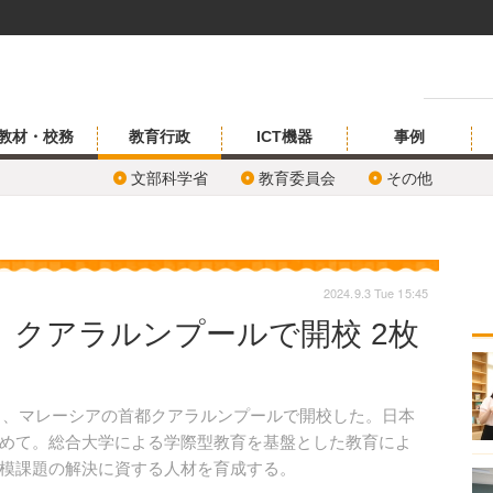
教材・校務
教育行政
ICT機器
事例
文部科学省
教育委員会
その他
2024.9.3 Tue 15:45
、クアラルンプールで開校 2枚
1日、マレーシアの首都クアラルンプールで開校した。日本
めて。総合大学による学際型教育を基盤とした教育によ
模課題の解決に資する人材を育成する。