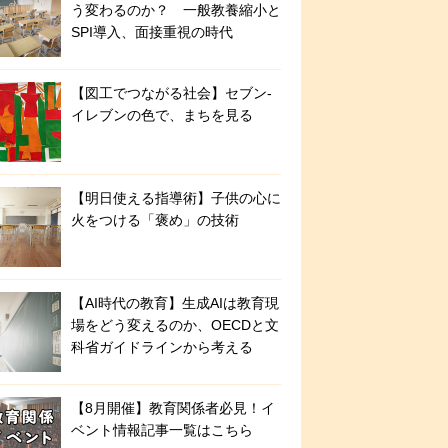
う変わるのか？ 一般教養縮小と
SPI導入、面接重視の時代
【図工でつながる社会】セブン‐
イレブンの色で、まちを見る
【明日使える指導術】子供の心に
火をつける「褒め」の技術
【AI時代の教育】生成AIは教育現
場をどう変えるのか、OECDと文
科省ガイドラインから考える
【8月開催】教育関係者必見！イ
ベント情報記事一覧はこちら