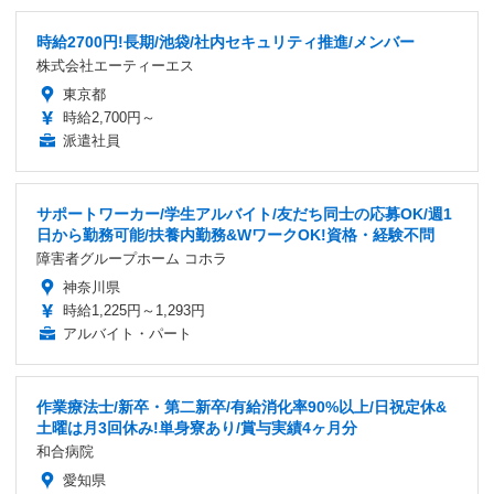
時給2700円!長期/池袋/社内セキュリティ推進/メンバー
株式会社エーティーエス
東京都
時給2,700円～
派遣社員
サポートワーカー/学生アルバイト/友だち同士の応募OK/週1
日から勤務可能/扶養内勤務&WワークOK!資格・経験不問
障害者グループホーム コホラ
神奈川県
時給1,225円～1,293円
アルバイト・パート
作業療法士/新卒・第二新卒/有給消化率90%以上/日祝定休&
土曜は月3回休み!単身寮あり/賞与実績4ヶ月分
和合病院
愛知県