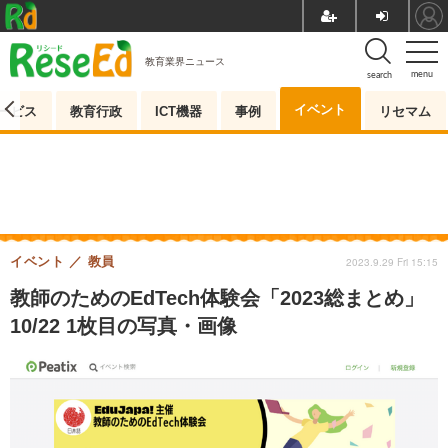
教育業界ニュース
menu
search
イベント
ービス
教育行政
ICT機器
事例
リセマム
イベント
教員
2023.9.29 Fri 15:15
教師のためのEdTech体験会「2023総まとめ」
10/22 1枚目の写真・画像