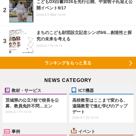
こどもDX白書2026を先行公開、中室牧子氏迎え公
開イベント9/17
2026.8.5 Wed 18:45
まちのこども財団設立記念シンポ9/6…創造性と探
究の未来を考える
2026.8.7 Fri 16:15
ランキングをもっと見る
NEWS CATEGORY
教材・サービス
ICT機器
茨城県の公立7校で校長を公
高校教育はここまで変わる、
募、教員免許不問…エン
遠隔教育で進む学びのアップ
デート
2026.8.7 Fri 19:15
2026.8.7 Fri 15:15
事例
イベント