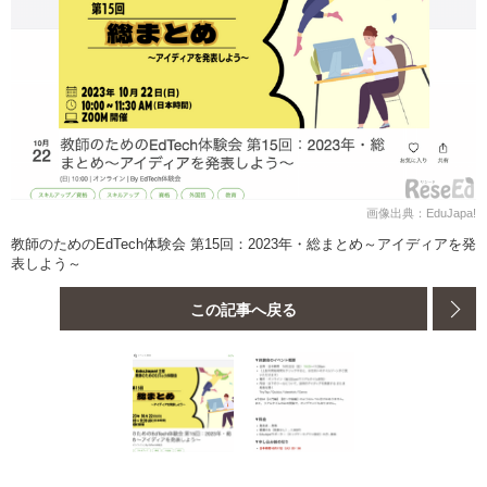
画像出典：EduJapa!
教師のためのEdTech体験会 第15回：2023年・総まとめ～アイディアを発
表しよう～
この記事へ戻る