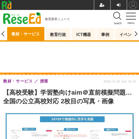
教育業界ニュース
menu
search
教材・サービス
測
教育行政
ICT機器
事例
イベント
教材・サービス
授業
2022.12.20 Tue 16:15
【高校受験】学習塾向けaim＠直前模擬問題…
全国の公立高校対応 2枚目の写真・画像