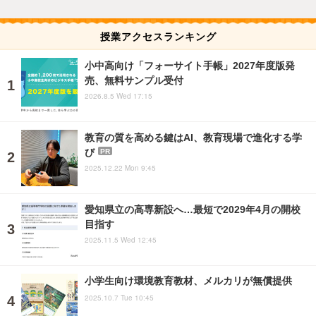
授業アクセスランキング
小中高向け「フォーサイト手帳」2027年度版発
売、無料サンプル受付
2026.8.5 Wed 17:15
教育の質を高める鍵はAI、教育現場で進化する学
び
PR
2025.12.22 Mon 9:45
愛知県立の高専新設へ…最短で2029年4月の開校
目指す
2025.11.5 Wed 12:45
小学生向け環境教育教材、メルカリが無償提供
2025.10.7 Tue 10:45