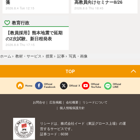
箋
高教員向けセミナー8/26
2026.8.4 Tue 12:15
2026.8.6 Thu 18:45
教育行政
【教員採用】熊本地震で延期
の2次試験、新日程発表
2026.8.6 Thu 17:15
ホーム
›
教材・サービス
›
授業
›
記事
›
写真・画像
TOP
Official
Official
Official
Home
Official X
Facebook
YouTube
LINE
お問合せ
広告掲載
会社概要
リシードについて
個人情報保護方針
リシードは、株式会社イード（東証グロース上場）の運
営するサービスです。
証券コード：6038