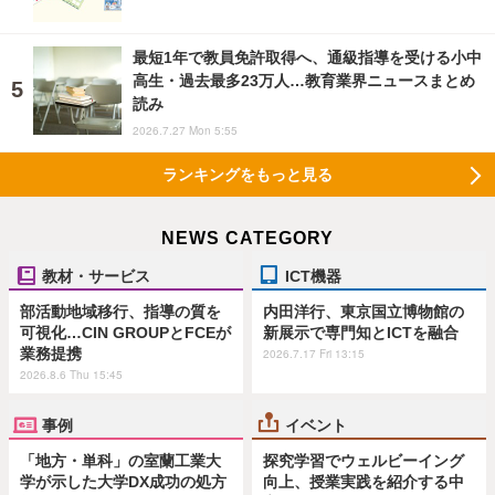
最短1年で教員免許取得へ、通級指導を受ける小中
高生・過去最多23万人…教育業界ニュースまとめ
読み
2026.7.27 Mon 5:55
ランキングをもっと見る
NEWS CATEGORY
教材・サービス
ICT機器
部活動地域移行、指導の質を
内田洋行、東京国立博物館の
可視化…CIN GROUPとFCEが
新展示で専門知とICTを融合
業務提携
2026.7.17 Fri 13:15
2026.8.6 Thu 15:45
事例
イベント
「地方・単科」の室蘭工業大
探究学習でウェルビーイング
学が示した大学DX成功の処方
向上、授業実践を紹介する中