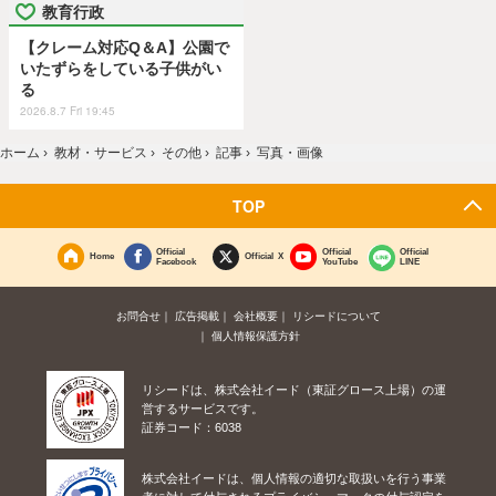
教育行政
【クレーム対応Q＆A】公園で
いたずらをしている子供がい
る
2026.8.7 Fri 19:45
ホーム
›
教材・サービス
›
その他
›
記事
›
写真・画像
TOP
Official
Official
Official
Home
Official X
Facebook
YouTube
LINE
お問合せ
広告掲載
会社概要
リシードについて
個人情報保護方針
リシードは、株式会社イード（東証グロース上場）の運
営するサービスです。
証券コード：6038
株式会社イードは、個人情報の適切な取扱いを行う事業