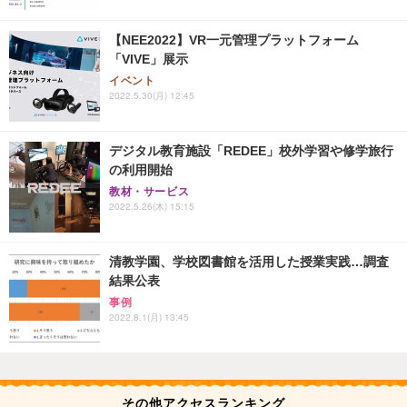
【NEE2022】VR一元管理プラットフォーム
「VIVE」展示
イベント
2022.5.30(月) 12:45
デジタル教育施設「REDEE」校外学習や修学旅行
の利用開始
教材・サービス
2022.5.26(木) 15:15
清教学園、学校図書館を活用した授業実践…調査
結果公表
事例
2022.8.1(月) 13:45
その他アクセスランキング