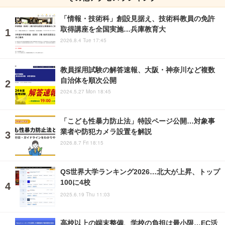
「情報・技術科」創設見据え、技術科教員の免許
取得講座を全国実施…兵庫教育大
2026.8.4 Tue 17:45
教員採用試験の解答速報、大阪・神奈川など複数
自治体を順次公開
2024.5.27 Mon 18:45
「こども性暴力防止法」特設ページ公開…対象事
業者や防犯カメラ設置を解説
2026.8.7 Fri 18:15
QS世界大学ランキング2026…北大が上昇、トップ
100に4校
2025.6.19 Thu 11:03
高校以上の端末整備、学校の負担は最小限…EC活