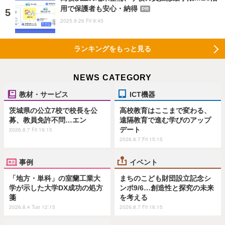
用で保護者も安心・納得
PR
2025.9.26 Fri 9:45
ランキングをもっと見る
NEWS CATEGORY
教材・サービス
ICT機器
茨城県の公立7校で校長を公
高校教育はここまで変わる、
募、教員免許不問…エン
遠隔教育で進む学びのアップ
デート
2026.8.7 Fri 19:15
2026.8.7 Fri 15:15
事例
イベント
「地方・単科」の室蘭工業大
まちのこども財団設立記念シ
学が示した大学DX成功の処方
ンポ9/6…創造性と探究の未来
箋
を考える
2026.8.4 Tue 12:15
2026.8.7 Fri 16:15