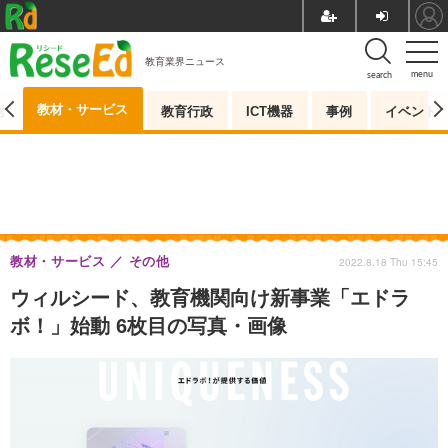
教育業界ニュース
menu
search
教材・サービス
測
教育行政
ICT機器
事例
イベント
教材・サービス
その他
2022.8.18 Thu 15:45
ウィルシード、教育機関向け新事業「エドラ
ボ！」始動 6枚目の写真・画像