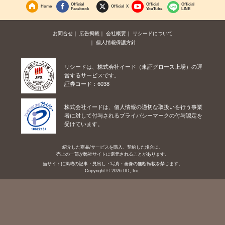
Official
Official
Official
Home
Official X
Facebook
YouTube
LINE
お問合せ
広告掲載
会社概要
リシードについて
個人情報保護方針
リシードは、株式会社イード（東証グロース上場）の運
営するサービスです。
証券コード：6038
株式会社イードは、個人情報の適切な取扱いを行う事業
者に対して付与されるプライバシーマークの付与認定を
受けています。
紹介した商品/サービスを購入、契約した場合に、
売上の一部が弊社サイトに還元されることがあります。
当サイトに掲載の記事・見出し・写真・画像の無断転載を禁じます。
Copyright © 2026 IID, Inc.