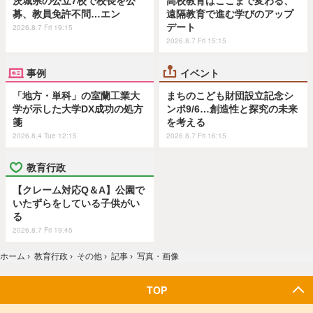
茨城県の公立7校で校長を公
高校教育はここまで変わる、
募、教員免許不問…エン
遠隔教育で進む学びのアップ
デート
2026.8.7 Fri 19:15
2026.8.7 Fri 15:15
事例
イベント
「地方・単科」の室蘭工業大
まちのこども財団設立記念シ
学が示した大学DX成功の処方
ンポ9/6…創造性と探究の未来
箋
を考える
2026.8.4 Tue 12:15
2026.8.7 Fri 16:15
教育行政
【クレーム対応Q＆A】公園で
いたずらをしている子供がい
る
2026.8.7 Fri 19:45
ホーム
›
教育行政
›
その他
›
記事
›
写真・画像
TOP