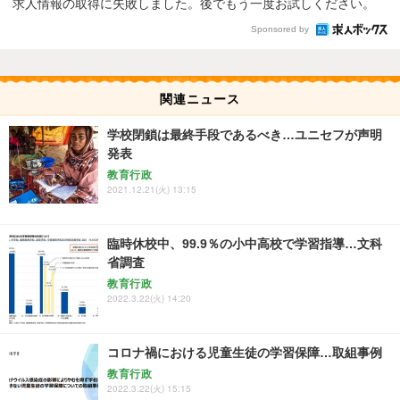
求人情報の取得に失敗しました。後でもう一度お試しください。
Sponsored by
関連ニュース
学校閉鎖は最終手段であるべき…ユニセフが声明
発表
教育行政
2021.12.21(火) 13:15
臨時休校中、99.9％の小中高校で学習指導…文科
省調査
教育行政
2022.3.22(火) 14:20
コロナ禍における児童生徒の学習保障…取組事例
教育行政
2022.3.22(火) 15:15