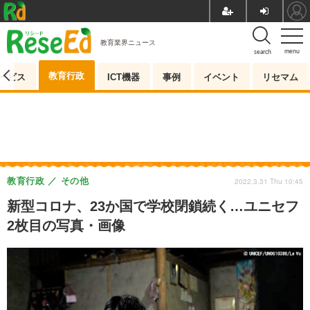
教育業界ニュース
menu
search
教育行政
ービス
ICT機器
事例
イベント
リセマム
教育行政
その他
2022.3.31 Thu 10:45
新型コロナ、23か国で学校閉鎖続く…ユニセフ
2枚目の写真・画像