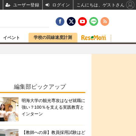
ユーザー登録
ログイン
こんにちは、ゲストさん
学校の回線速度計測
イベント
編集部ピックアップ
明海大学の観光専攻はなぜ就職に
強い？100％を支える実践教育と
インターン
【教師への扉】教員採用試験はど