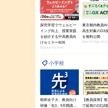
探究学習でウェルビー
東京都内教員向
イング向上、授業実践
高生対象のGX
を紹介する中高教員向
を無料公開
2026.7.27 Mon 18:15
けセミナー8/26
2026.8.6 Thu 18:45
小学校
昭和女子大、教員向け
【教員採用】熊
研修「先3」9月開講…
で延期の2次試