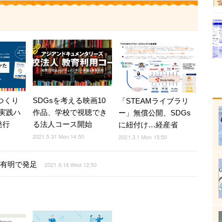
つくり
SDGsを考える映画10
「STEAMライブラリ
実践ハ
作品、学校で視聴でき
ー」無償公開、SDGs
発行
る法人コース開始
に紐付け…経産省
2021.5.31 Mon 14:50
2021.3.1 Mon 15:50
・有明で発足
2021.6.16 Wed 12:50