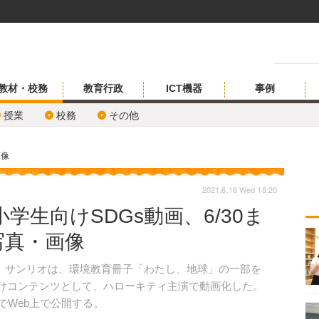
教材・校務
教育行政
ICT機器
事例
授業
校務
その他
画像
2021.6.16 Wed 18:20
学生向けSDGs動画、6/30ま
写真・画像
、サンリオは、環境教育冊子「わたし、地球」の一部を
向けコンテンツとして、ハローキティ主演で動画化した。
定でWeb上で公開する。