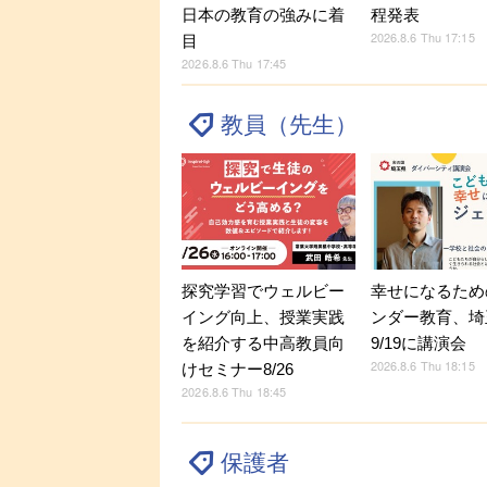
日本の教育の強みに着
程発表
2026.8.6 Thu 17:15
目
2026.8.6 Thu 17:45
教員（先生）
探究学習でウェルビー
幸せになるため
イング向上、授業実践
ンダー教育、埼
を紹介する中高教員向
9/19に講演会
2026.8.6 Thu 18:15
けセミナー8/26
2026.8.6 Thu 18:45
保護者