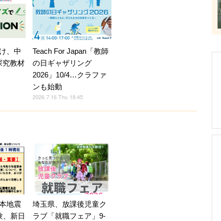
け、中
Teach For Japan「教師
探究教材
の日ギャザリング
2026」10/4…クラファ
ンも始動
2026.7.16 Thu 18:45
本地震
埼玉県、放課後児童ク
験、新日
ラブ「就職フェア」9-