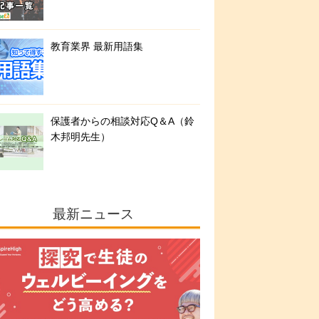
教育業界 最新用語集
保護者からの相談対応Q＆A（鈴
木邦明先生）
最新ニュース