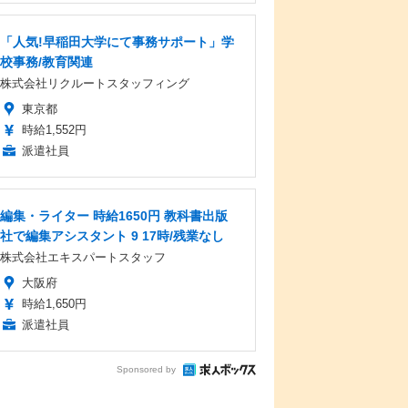
「人気!早稲田大学にて事務サポート」学
校事務/教育関連
株式会社リクルートスタッフィング
東京都
時給1,552円
派遣社員
編集・ライター 時給1650円 教科書出版
社で編集アシスタント 9 17時/残業なし
株式会社エキスパートスタッフ
大阪府
時給1,650円
派遣社員
Sponsored by