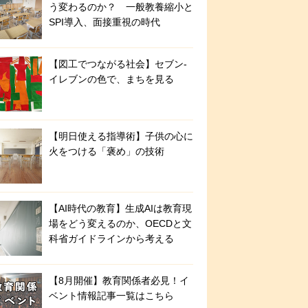
う変わるのか？ 一般教養縮小と
SPI導入、面接重視の時代
【図工でつながる社会】セブン‐
イレブンの色で、まちを見る
【明日使える指導術】子供の心に
火をつける「褒め」の技術
【AI時代の教育】生成AIは教育現
場をどう変えるのか、OECDと文
科省ガイドラインから考える
【8月開催】教育関係者必見！イ
ベント情報記事一覧はこちら