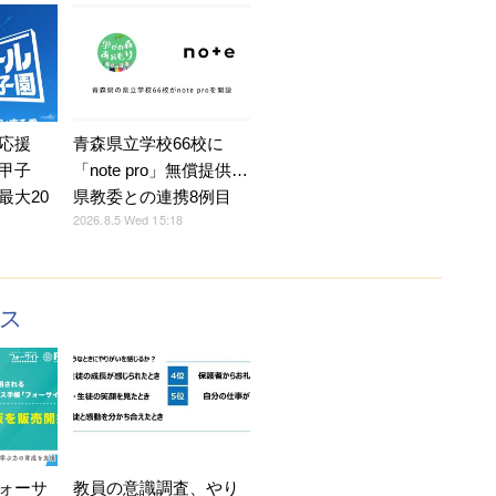
応援
青森県立学校66校に
甲子
「note pro」無償提供…
最大20
県教委との連携8例目
2026.8.5 Wed 15:18
クス
ォーサ
教員の意識調査、やり