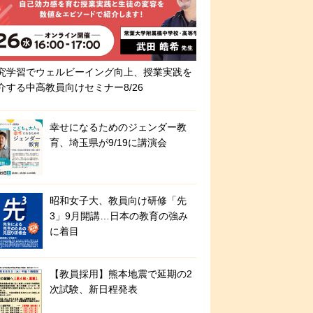
究学習でウェルビーイング向上、授業実践を
介する中高教員向けセミナー8/26
幸せになるためのジェンダー教
育、埼玉県が9/19に講演会
昭和女子大、教員向け研修「先
3」9月開講…日本の教育の強み
に着目
【教員採用】熊本地震で延期の2
次試験、新日程発表