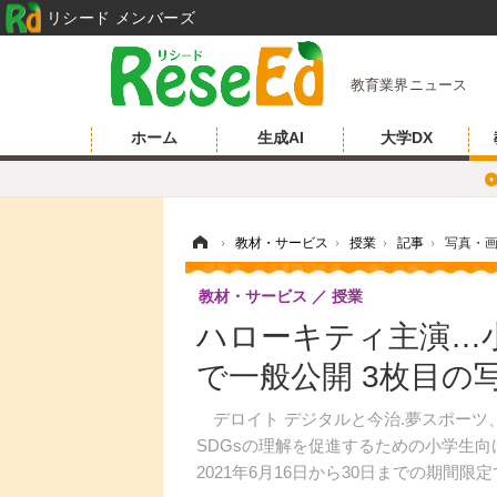
リシード メンバーズ
教育業界ニュース
ホーム
生成AI
大学DX
ホーム
›
教材・サービス
›
授業
›
記事
›
写真・
教材・サービス
授業
ハローキティ主演…小
で一般公開 3枚目の
デロイト デジタルと今治.夢スポーツ
SDGsの理解を促進するための小学生
2021年6月16日から30日までの期間限