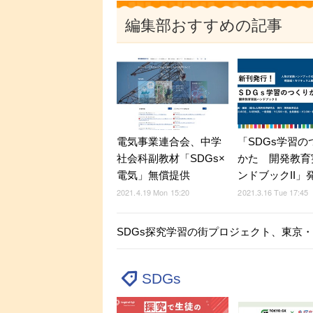
編集部おすすめの記事
電気事業連合会、中学
「SDGs学習の
社会科副教材「SDGs×
かた 開発教育
電気」無償提供
ンドブックII」
2021.4.19 Mon 15:20
2021.3.16 Tue 17:45
SDGs探究学習の街プロジェクト、東京
SDGs