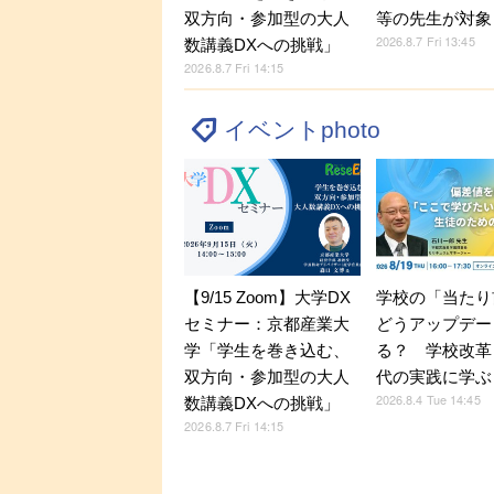
双方向・参加型の大人
等の先生が対象
2026.8.7 Fri 13:45
数講義DXへの挑戦」
2026.8.7 Fri 14:15
イベントphoto
【9/15 Zoom】大学DX
学校の「当たり
セミナー：京都産業大
どうアップデー
学「学生を巻き込む、
る？ 学校改革
双方向・参加型の大人
代の実践に学ぶ
2026.8.4 Tue 14:45
数講義DXへの挑戦」
2026.8.7 Fri 14:15