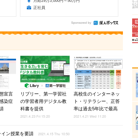
月給29万3,000円～50万円
正社員
Sponsored by
態宣言
リブリー、第一学習社
高校生のインターネッ
感染症
の学習者用デジタル教
ト・リテラシー、正答
請
科書を提供
率は過去5年比で最高
2021.4.23 Fri 15:20
2021.4.21 Wed 11:20
ライン授業を要請
2021.4.15 Thu 10:50