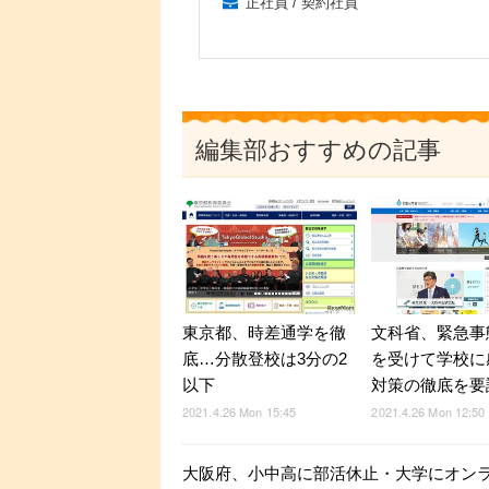
正社員 / 契約社員
編集部おすすめの記事
東京都、時差通学を徹
文科省、緊急事
底…分散登校は3分の2
を受けて学校に
以下
対策の徹底を要
2021.4.26 Mon 15:45
2021.4.26 Mon 12:50
大阪府、小中高に部活休止・大学にオン