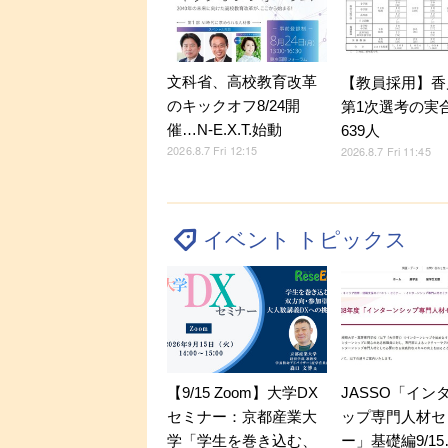
文科省、高校教育改革
【教員採用】香
のキックオフ8/24開
第1次選考の実
催…N-E.X.T.始動
639人
2026.8.7 Fri 12:15
2026.8.7 Fri 11:45
イベント トピックス
【9/15 Zoom】大学DX
JASSO「イン
セミナー：京都産業大
ップ専門人材セ
学「学生を巻き込む、
ー」基礎編9/1