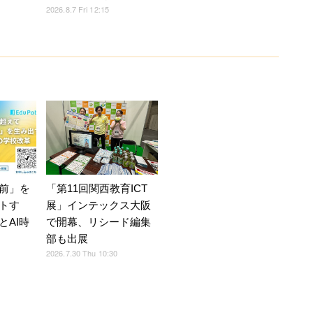
2026.8.7 Fri 12:15
前」を
「第11回関西教育ICT
トす
展」インテックス大阪
とAI時
で開幕、リシード編集
部も出展
2026.7.30 Thu 10:30