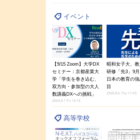
イベント
【9/15 Zoom】大学DX
昭和女子大、教
セミナー：京都産業大
研修「先3」9
学「学生を巻き込む、
日本の教育の強
双方向・参加型の大人
目
2026.8.6 Thu 17:45
数講義DXへの挑戦」
2026.8.7 Fri 14:15
高等学校