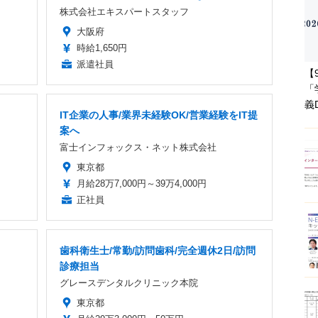
株式会社エキスパートスタッフ
大阪府
時給1,650円
派遣社員
【
「
義
IT企業の人事/業界未経験OK/営業経験をIT提
案へ
富士インフォックス・ネット株式会社
東京都
月給28万7,000円～39万4,000円
正社員
歯科衛生士/常勤/訪問歯科/完全週休2日/訪問
診療担当
グレースデンタルクリニック本院
東京都