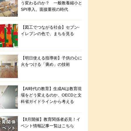
う変わるのか？ 一般教養縮小と
SPI導入、面接重視の時代
【図工でつながる社会】セブン‐
イレブンの色で、まちを見る
【明日使える指導術】子供の心に
火をつける「褒め」の技術
【AI時代の教育】生成AIは教育現
場をどう変えるのか、OECDと文
科省ガイドラインから考える
【8月開催】教育関係者必見！イ
ベント情報記事一覧はこちら