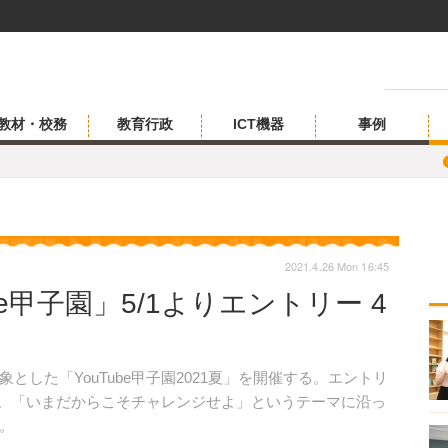
教材・校務
教育行政
ICT機器
事例
2021.4.26 Mon 16:45
be甲子園」5/1よりエントリー 4
した「YouTube甲子園2021夏」を開催する。エントリ
日まで。「いまだからこそチャレンジせよ」というテーマに沿っ
。