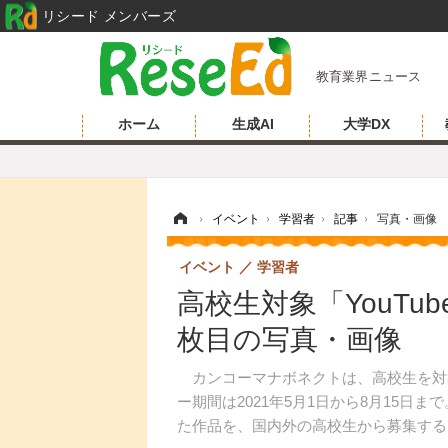
リシード メンバーズ
教育業界ニュース
ホーム
生成AI
大学DX
ホーム
›
イベント
›
学習者
›
記事
›
写真・画像
イベント
学習者
高校生対象「YouTu
枚目の写真・画像
カンコーマナボネクトは、高校生を対象と
ー期間は2021年5月1日から8月15
た作品を、国内外の高校生から募集する