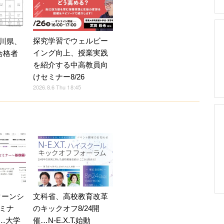
探究学習でウェルビー
川県、
イング向上、授業実践
合格者
を紹介する中高教員向
けセミナー8/26
2026.8.6 Thu 18:45
ターンシ
文科省、高校教育改革
ミナ
のキックオフ8/24開
5…大学
催…N-E.X.T.始動