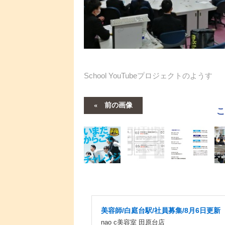
School YouTubeプロジェクトのようす
前の画像
美容師/白庭台駅/社員募集/8月6日更新
nao c美容室 田原台店