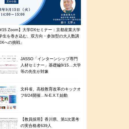
9/15 Zoom】大学DXセミナー：京都産業大学
学生を巻き込む、双方向・参加型の大人数講
DXへの挑戦」
JASSO「インターンシップ専門
人材セミナー」基礎編9/15…大学
等の先生が対象
文科省、高校教育改革のキックオ
フ8/24開催…N-E.X.T.始動
【教員採用】香川県、第1次選考
の実合格者639人