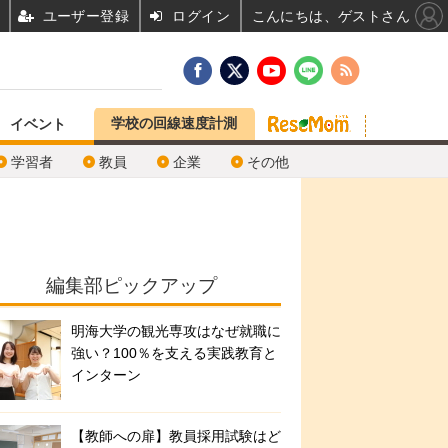
ユーザー登録
ログイン
こんにちは、ゲストさん
学校の回線速度計測
イベント
学習者
教員
企業
その他
編集部ピックアップ
明海大学の観光専攻はなぜ就職に
強い？100％を支える実践教育と
インターン
【教師への扉】教員採用試験はど