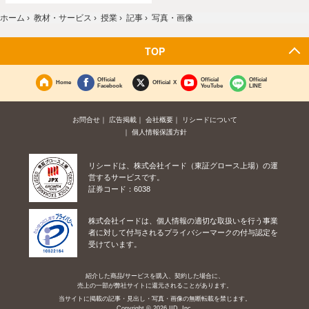
ホーム
›
教材・サービス
›
授業
›
記事
›
写真・画像
TOP
Official
Official
Official
Home
Official X
Facebook
YouTube
LINE
お問合せ
広告掲載
会社概要
リシードについて
個人情報保護方針
リシードは、株式会社イード（東証グロース上場）の運
営するサービスです。
証券コード：6038
株式会社イードは、個人情報の適切な取扱いを行う事業
者に対して付与されるプライバシーマークの付与認定を
受けています。
紹介した商品/サービスを購入、契約した場合に、
売上の一部が弊社サイトに還元されることがあります。
当サイトに掲載の記事・見出し・写真・画像の無断転載を禁じます。
Copyright © 2026 IID, Inc.