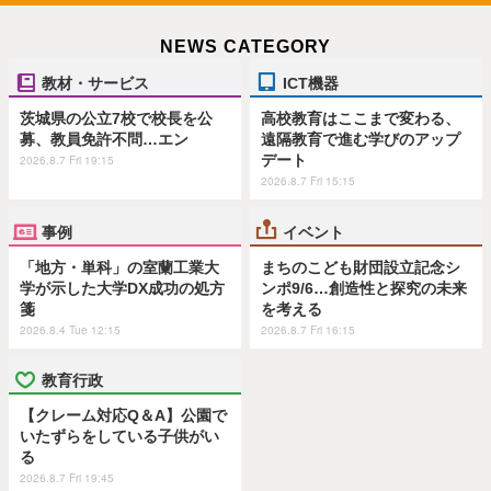
NEWS CATEGORY
教材・サービス
ICT機器
茨城県の公立7校で校長を公
高校教育はここまで変わる、
募、教員免許不問…エン
遠隔教育で進む学びのアップ
デート
2026.8.7 Fri 19:15
2026.8.7 Fri 15:15
事例
イベント
「地方・単科」の室蘭工業大
まちのこども財団設立記念シ
学が示した大学DX成功の処方
ンポ9/6…創造性と探究の未来
箋
を考える
2026.8.4 Tue 12:15
2026.8.7 Fri 16:15
教育行政
【クレーム対応Q＆A】公園で
いたずらをしている子供がい
る
2026.8.7 Fri 19:45