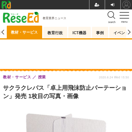
教育業界ニュース
menu
search
教材・サービス
測
教育行政
ICT機器
事例
イベント
教材・サービス
授業
2020.6.24 Wed 15:50
サクラクレパス「卓上用飛沫防止パーテーショ
ン」発売 1枚目の写真・画像