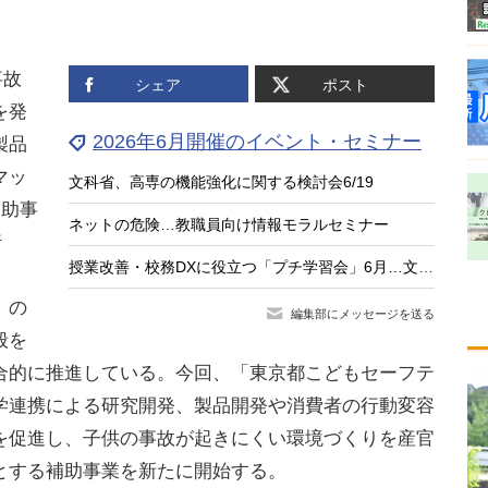
事故
シェア
ポスト
を発
2026年6月開催のイベント・セミナー
製品
マッ
文科省、高専の機能強化に関する検討会6/19
補助事
ネットの危険…教職員向け情報モラルセミナー
行
授業改善・校務DXに役立つ「プチ学習会」6月…文科省
」の
編集部にメッセージを送る
般を
合的に推進している。今回、「東京都こどもセーフテ
学連携による研究開発、製品開発や消費者の行動変容
を促進し、子供の事故が起きにくい環境づくりを産官
とする補助事業を新たに開始する。