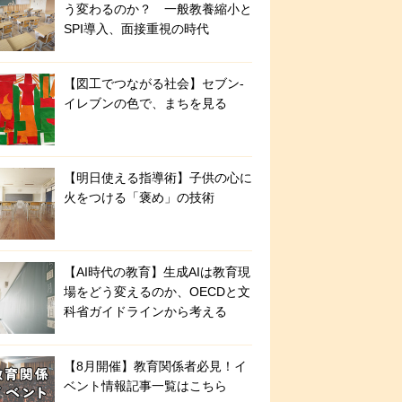
う変わるのか？ 一般教養縮小と
SPI導入、面接重視の時代
【図工でつながる社会】セブン‐
イレブンの色で、まちを見る
【明日使える指導術】子供の心に
火をつける「褒め」の技術
【AI時代の教育】生成AIは教育現
場をどう変えるのか、OECDと文
科省ガイドラインから考える
【8月開催】教育関係者必見！イ
ベント情報記事一覧はこちら