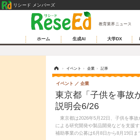
リシード メンバーズ
教育業界ニュース
ホーム
生成AI
大学DX
ホーム
›
イベント
›
企業
›
記事
イベント
企業
東京都「子供を事故
説明会6/26
東京都は2026年5月22日、子供を事
による研究開発や製品開発などを支援す
補助事業の公募は6月8日から8月19日ま