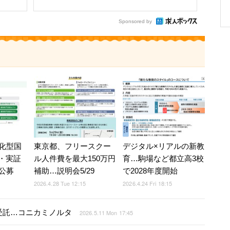
Sponsored by
化型国
東京都、フリースクー
デジタル×リアルの新教
築・実証
ル人件費を最大150万円
育…駒場など都立高3校
公募
補助…説明会5/29
で2028年度開始
2026.4.28 Tue 12:15
2026.4.24 Fri 18:15
続受託…コニカミノルタ
2026.5.11 Mon 17:45