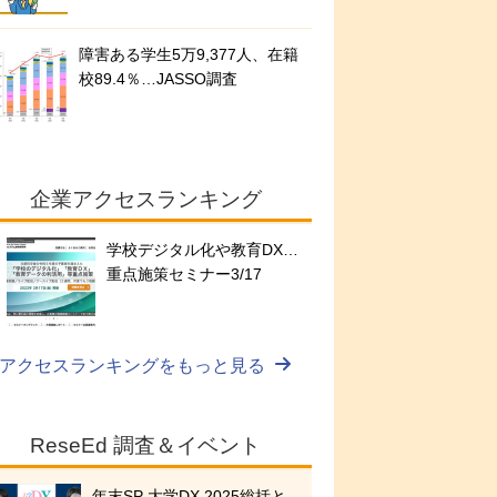
障害ある学生5万9,377人、在籍
校89.4％…JASSO調査
企業アクセスランキング
学校デジタル化や教育DX…
重点施策セミナー3/17
アクセスランキングをもっと見る
ReseEd 調査＆イベント
年末SP 大学DX 2025総括と