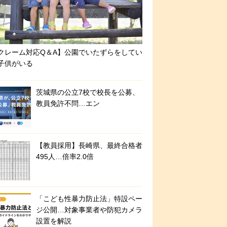
クレーム対応Q＆A】公園でいたずらをしてい
子供がいる
茨城県の公立7校で校長を公募、
教員免許不問…エン
【教員採用】長崎県、最終合格者
495人…倍率2.0倍
「こども性暴力防止法」特設ペー
ジ公開…対象事業者や防犯カメラ
設置を解説