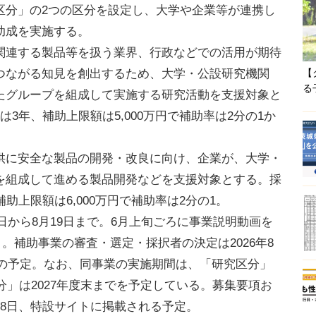
分」の2つの区分を設定し、大学や企業等が連携し
助成を実施する。
連する製品等を扱う業界、行政などでの活用が期待
つながる知見を創出するため、大学・公設研究機関
【
る
たグループを組成して実施する研究活動を支援対象と
3年、補助上限額は5,000万円で補助率は2分の1か
に安全な製品の開発・改良に向け、企業が、大学・
を組成して進める製品開発などを支援対象とする。採
助上限額は6,000万円で補助率は2分の1。
日から8月19日まで。6月上旬ごろに事業説明動画を
け）。補助事業の審査・選定・採択者の決定は2026年8
9月の予定。なお、同事業の実施期間は、「研究区分」
分」は2027年度末までを予定している。募集要項お
8日、特設サイトに掲載される予定。