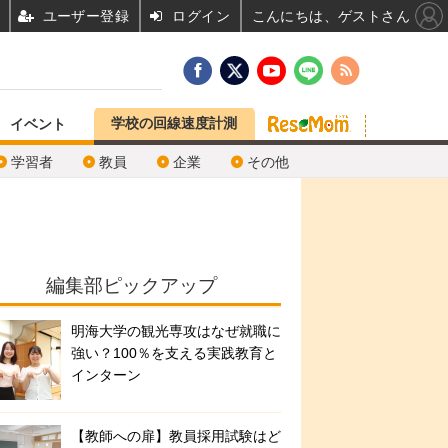
ユーザー登録
ログイン
こんにちは、ゲストさん
学校の回線速度計測
イベント
学習者
教員
企業
その他
編集部ピックアップ
明海大学の観光専攻はなぜ就職に
強い？100％を支える実践教育と
インターン
【教師への扉】教員採用試験はど