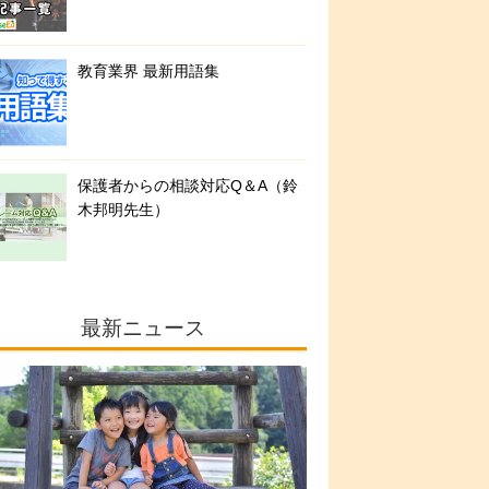
教育業界 最新用語集
保護者からの相談対応Q＆A（鈴
木邦明先生）
最新ニュース