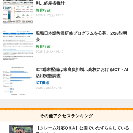
剰…経産省推計
教育行政
2026.2.17(火) 15:15
現職日本語教員研修プログラムを公募、2/26説明
会
教育行政
2026.2.24(火) 16:15
ICT端末配備は家庭負担増…高校におけるICT・AI
活用実態調査
ICT機器
2026.2.26(木) 9:45
その他アクセスランキング
【クレーム対応Q＆A】公園でいたずらをしている