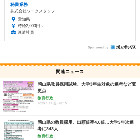
秘書業務
株式会社ワークスタッフ
愛知県
時給2,000円～
派遣社員
Sponsored by
関連ニュース
岡山県教員採用試験、大学3年生対象の選考など変
更点
教育行政
2025.1.17(金) 10:15
岡山県の教員採用、出願倍率4.0倍…大学3年次選
考に343人
教育行政