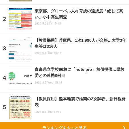
東京都、グローバル人材育成の達成度「総じて高
い」小中高生調査
2025.5.23 Fri 15:15
【教員採用】兵庫県、1次1,990人が合格…大学3年
生等は316人
2026.8.6 Thu 13:45
青森県立学校66校に「note pro」無償提供…県教
委との連携8例目
2026.8.5 Wed 15:18
【教員採用】熊本地震で延期の2次試験、新日程発
表
2026.8.6 Thu 17:15
ランキングをもっと見る