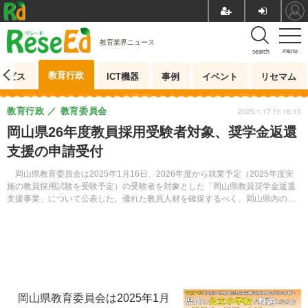
教育業界ニュース
menu
search
教育行政
ービス
ICT機器
事例
イベント
リセマム
教育行政
教育委員会
2025.1.17 Fri 16:15
岡山県26年度教員採用受験者対象、奨学金返還
支援の申請受付
岡山県教育委員会は2025年1月16日、2026年度から就業予定（2025年度実
施の教員採用試験を受験予定）の受験者を対象とした「岡山県教員奨学金返還
支援事業」について公表した。優れた教員人材を確保するべく、岡山県内の公
立小学校で原則10年以上勤務することを条件に、日本学生支援機構から貸与し
た奨学金の返還の一部を補助する。希望者は、2026年度教員採用試験の出願開
始日までに申請を行う必要がある。
岡山県教育委員会は2025年1月