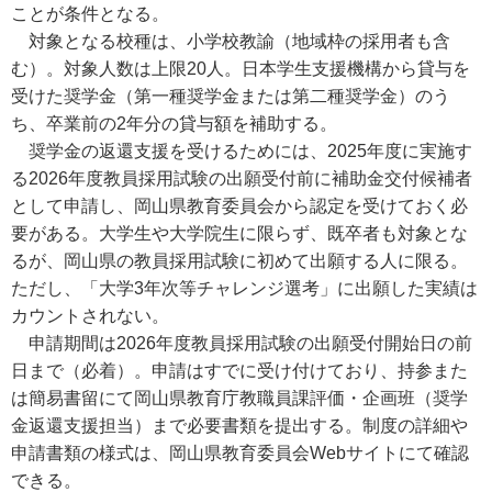
ことが条件となる。
対象となる校種は、小学校教諭（地域枠の採用者も含
む）。対象人数は上限20人。日本学生支援機構から貸与を
受けた奨学金（第一種奨学金または第二種奨学金）のう
ち、卒業前の2年分の貸与額を補助する。
奨学金の返還支援を受けるためには、2025年度に実施す
る2026年度教員採用試験の出願受付前に補助金交付候補者
として申請し、岡山県教育委員会から認定を受けておく必
要がある。大学生や大学院生に限らず、既卒者も対象とな
るが、岡山県の教員採用試験に初めて出願する人に限る。
ただし、「大学3年次等チャレンジ選考」に出願した実績は
カウントされない。
申請期間は2026年度教員採用試験の出願受付開始日の前
日まで（必着）。申請はすでに受け付けており、持参また
は簡易書留にて岡山県教育庁教職員課評価・企画班（奨学
金返還支援担当）まで必要書類を提出する。制度の詳細や
申請書類の様式は、岡山県教育委員会Webサイトにて確認
できる。