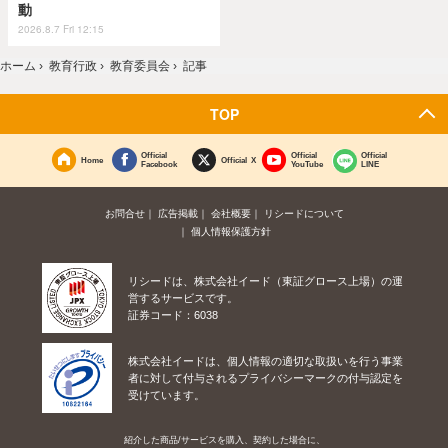
動
2026.8.7 Fri 12:15
ホーム
›
教育行政
›
教育委員会
›
記事
TOP
Official
Official
Official
Home
Official X
Facebook
YouTube
LINE
お問合せ
広告掲載
会社概要
リシードについて
個人情報保護方針
リシードは、株式会社イード（東証グロース上場）の運
営するサービスです。
証券コード：6038
株式会社イードは、個人情報の適切な取扱いを行う事業
者に対して付与されるプライバシーマークの付与認定を
受けています。
紹介した商品/サービスを購入、契約した場合に、