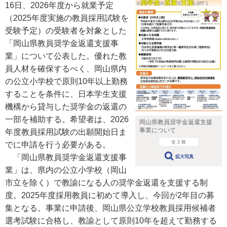
16日、2026年度から就業予定
（2025年度実施の教員採用試験を
受験予定）の受験者を対象とした
「岡山県教員奨学金返還支援事
業」について公表した。優れた教
員人材を確保するべく、岡山県内
の公立小学校で原則10年以上勤務
することを条件に、日本学生支援
機構から貸与した奨学金の返還の
一部を補助する。希望者は、2026
岡山県教員奨学金返還支援
事業について
年度教員採用試験の出願開始日ま
全 2 枚
でに申請を行う必要がある。
「岡山県教員奨学金返還支援事
拡大写真
業」は、県内の公立小学校（岡山
市立を除く）で教諭になる人の奨学金返還を支援する制
度。2025年度採用教員に初めて導入し、今回が2年目の募
集となる。事業に申請後、岡山県公立学校教員採用候補者
選考試験に合格し、教諭として原則10年を超えて勤務する