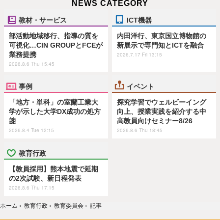
NEWS CATEGORY
教材・サービス
ICT機器
部活動地域移行、指導の質を
内田洋行、東京国立博物館の
可視化…CIN GROUPとFCEが
新展示で専門知とICTを融合
業務提携
2026.7.17 Fri 13:15
2026.8.6 Thu 15:45
事例
イベント
「地方・単科」の室蘭工業大
探究学習でウェルビーイング
学が示した大学DX成功の処方
向上、授業実践を紹介する中
箋
高教員向けセミナー8/26
2026.8.4 Tue 12:15
2026.8.6 Thu 18:45
教育行政
【教員採用】熊本地震で延期
の2次試験、新日程発表
2026.8.6 Thu 17:15
ホーム
›
教育行政
›
教育委員会
›
記事