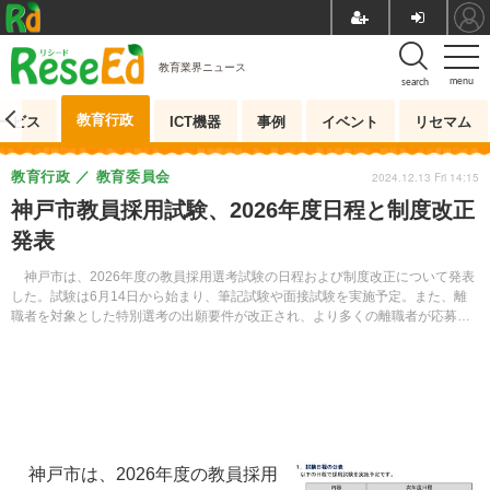
教育業界ニュース
menu
search
教育行政
ービス
ICT機器
事例
イベント
リセマム
教育行政
教育委員会
2024.12.13 Fri 14:15
神戸市教員採用試験、2026年度日程と制度改正
発表
神戸市は、2026年度の教員採用選考試験の日程および制度改正について発表
した。試験は6月14日から始まり、筆記試験や面接試験を実施予定。また、離
職者を対象とした特別選考の出願要件が改正され、より多くの離職者が応募で
きるようになった。詳細は2025年3月以降に公表される予定だ。
神戸市は、2026年度の教員採用