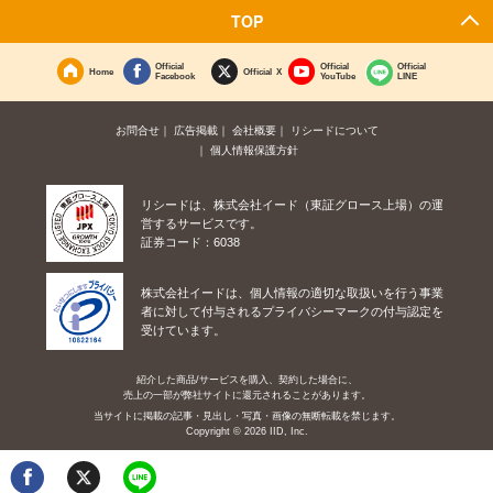
TOP
Official
Official
Official
Home
Official X
Facebook
YouTube
LINE
お問合せ
広告掲載
会社概要
リシードについて
個人情報保護方針
リシードは、株式会社イード（東証グロース上場）の運
営するサービスです。
証券コード：6038
株式会社イードは、個人情報の適切な取扱いを行う事業
者に対して付与されるプライバシーマークの付与認定を
受けています。
紹介した商品/サービスを購入、契約した場合に、
売上の一部が弊社サイトに還元されることがあります。
当サイトに掲載の記事・見出し・写真・画像の無断転載を禁じます。
Copyright © 2026 IID, Inc.