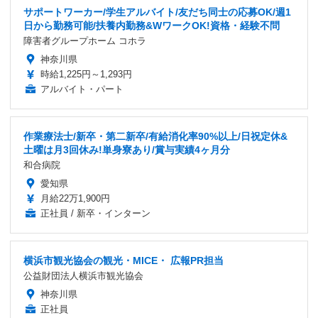
サポートワーカー/学生アルバイト/友だち同士の応募OK/週1
日から勤務可能/扶養内勤務&WワークOK!資格・経験不問
障害者グループホーム コホラ
神奈川県
時給1,225円～1,293円
アルバイト・パート
作業療法士/新卒・第二新卒/有給消化率90%以上/日祝定休&
土曜は月3回休み!単身寮あり/賞与実績4ヶ月分
和合病院
愛知県
月給22万1,900円
正社員 / 新卒・インターン
横浜市観光協会の観光・MICE・ 広報PR担当
公益財団法人横浜市観光協会
神奈川県
正社員