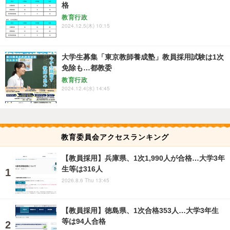
格
教育行政
2024.12.5(木) 10:15
大学生募集「東京教師養成塾」教員採用試験は1次
免除も…都教委
教育行政
2024.12.4(水) 14:45
教育委員会アクセスランキング
【教員採用】兵庫県、1次1,990人が合格…大学3年
生等は316人
2026.8.6 Thu 13:45
【教員採用】徳島県、1次合格353人…大学3年生
等は94人合格