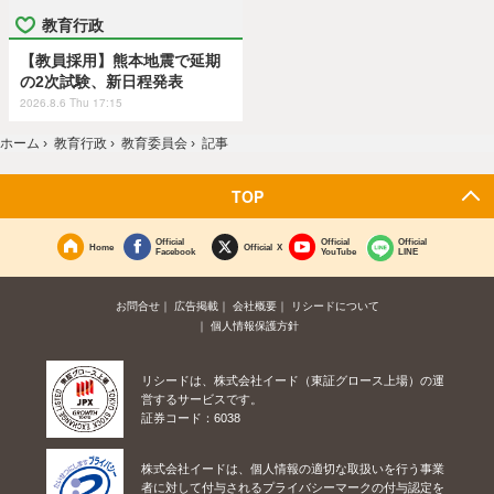
教育行政
【教員採用】熊本地震で延期
の2次試験、新日程発表
2026.8.6 Thu 17:15
ホーム
›
教育行政
›
教育委員会
›
記事
TOP
Official
Official
Official
Home
Official X
Facebook
YouTube
LINE
お問合せ
広告掲載
会社概要
リシードについて
個人情報保護方針
リシードは、株式会社イード（東証グロース上場）の運
営するサービスです。
証券コード：6038
株式会社イードは、個人情報の適切な取扱いを行う事業
者に対して付与されるプライバシーマークの付与認定を