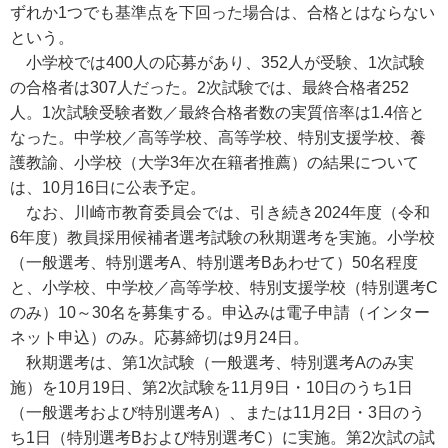
ずれか1つでも基準点を下回った場合は、合格とはならない
という。
小学校では400人の応募があり、352人が受験、1次試験
の合格者は307人だった。2次試験では、最終合格者252
人。1次試験受験者数／最終合格者数の実質倍率は1.4倍と
なった。中学校／高等学校、高等学校、特別支援学校、養
護教諭、小学校（大学3年次在籍者推薦）の結果について
は、10月16日に公表予定。
なお、川崎市教育委員会では、引き続き2024年度（令和
6年度）教員採用候補者選考試験の秋期選考を実施。小学校
（一般選考、特別選考A、特別選考Bあわせて）50名程度
と、小学校、中学校／高等学校、特別支援学校（特別選考C
のみ）10～30名を募集する。申込みは電子申請（インター
ネット申込）のみ。応募締切は9月24日。
秋期選考は、第1次試験（一般選考、特別選考Aのみ実
施）を10月19日、第2次試験を11月9日・10日のうち1日
（一般選考および特別選考A）、または11月2日・3日のう
ち1日（特別選考Bおよび特別選考C）に実施。第2次試の試