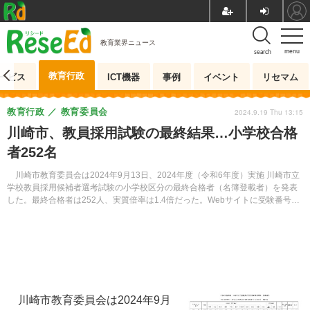
教育業界ニュース
menu
search
教育行政
ービス
ICT機器
事例
イベント
リセマム
教育行政
教育委員会
2024.9.19 Thu 13:15
川崎市、教員採用試験の最終結果…小学校合格
者252名
川崎市教育委員会は2024年9月13日、2024年度（令和6年度）実施 川崎市立
学校教員採用候補者選考試験の小学校区分の最終合格者（名簿登載者）を発表
した。最終合格者は252人、実質倍率は1.4倍だった。Webサイトに受験番号と
合格基準を掲載している。
川崎市教育委員会は2024年9月