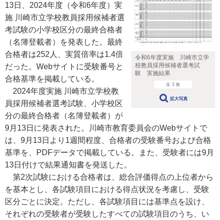
13日、2024年度（令和6年度）実
施 川崎市立学校教員採用候補者選
考試験の小学校区分の最終合格者
（名簿登載者）を発表した。最終
合格者は252人、実質倍率は1.4倍
令和6年度実施 川崎市立学
校教員採用候補者選考試
だった。Webサイトに受験番号と
験 実施結果
合格基準を掲載している。
全 3 枚
2024年度実施 川崎市立学校教
拡大写真
員採用候補者選考試験、小学校区
分の最終合格者（名簿登載者）が
9月13日に発表された。川崎市教育委員会のWebサイトで
は、9月13日より1週間程度、合格者の受験番号および合格
基準を、PDFデータで掲載している。また、受験者には9月
13日付けで結果通知書を発送した。
第2次試験における合格者は、総合評価得点の上位者から
を基本とし、各試験項目における得点状況を考慮し、受験
区分ごとに決定。ただし、各試験項目には基準点を設け、
それぞれの受験者が受験したすべての試験項目のうち、い