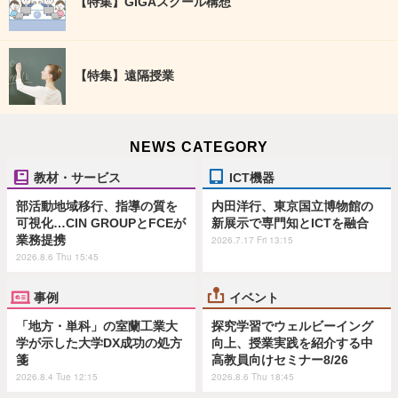
【特集】GIGAスクール構想
【特集】遠隔授業
NEWS CATEGORY
教材・サービス
ICT機器
部活動地域移行、指導の質を
内田洋行、東京国立博物館の
可視化…CIN GROUPとFCEが
新展示で専門知とICTを融合
業務提携
2026.7.17 Fri 13:15
2026.8.6 Thu 15:45
事例
イベント
「地方・単科」の室蘭工業大
探究学習でウェルビーイング
学が示した大学DX成功の処方
向上、授業実践を紹介する中
箋
高教員向けセミナー8/26
2026.8.4 Tue 12:15
2026.8.6 Thu 18:45