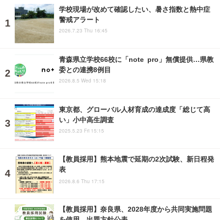
学校現場が改めて確認したい、暑さ指数と熱中症
警戒アラート
2026.7.23 Thu 16:45
青森県立学校66校に「note pro」無償提供…県教
委との連携8例目
2026.8.5 Wed 15:18
東京都、グローバル人材育成の達成度「総じて高
い」小中高生調査
2025.5.23 Fri 15:15
【教員採用】熊本地震で延期の2次試験、新日程発
表
2026.8.6 Thu 17:15
【教員採用】奈良県、2028年度から共同実施問題
を使用…出題方針公表