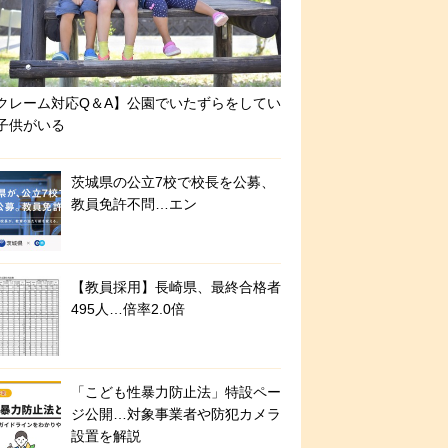
クレーム対応Q＆A】公園でいたずらをしてい
子供がいる
茨城県の公立7校で校長を公募、
教員免許不問…エン
【教員採用】長崎県、最終合格者
495人…倍率2.0倍
「こども性暴力防止法」特設ペー
ジ公開…対象事業者や防犯カメラ
設置を解説