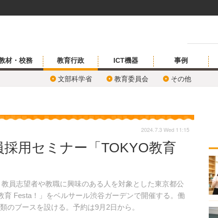
教材・校務
教育行政
ICT機器
事例
文部科学省
教育委員会
その他
2024.7.3 Wed 11:15
採用セミナー「TOKYO教育
日、教員志望者や教職に興味のある人を対象とした東京都公
O教育 Festa！」をベルサール渋谷ガーデンで開催する。働
種類のブースを設ける。予約は9月2日から。