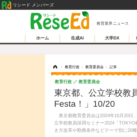
リシード メンバーズ
教育業界ニュース
ホーム
生成AI
大学DX
ホーム
›
教育行政
›
教育委員会
›
記事
教育行政
教育委員会
東京都、公立学校教員
Festa！」10/20
東京都教育委員会は2024年10月20
立学校教員採用セミナー2024「TOKY
き方改革や勤務条件などテーマ別に20