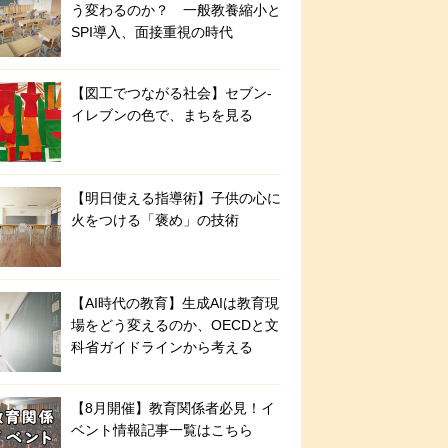
う変わるのか？ 一般教養縮小と
SPI導入、面接重視の時代
【図工でつながる社会】セブン‐
イレブンの色で、まちを見る
【明日使える指導術】子供の心に
火をつける「褒め」の技術
【AI時代の教育】生成AIは教育現
場をどう変えるのか、OECDと文
科省ガイドラインから考える
【8月開催】教育関係者必見！イ
ベント情報記事一覧はこちら