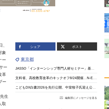
日、
シェア
ポスト
対象
東京都
ナー
ルサー
JASSO「インターンシップ専門人材セミナー」基礎編9/15…大学等の先生が対象
改革
文科省、高校教育改革のキックオフ8/24開催…N-E.X.T.始動
ブー
こどもDX白書2026を先行公開、中室牧子氏迎え公開イベント9/17
先生
編集部にメッセージを送る
人取