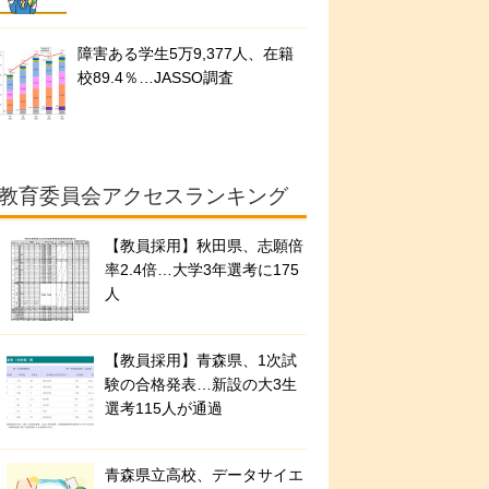
障害ある学生5万9,377人、在籍
校89.4％…JASSO調査
教育委員会アクセスランキング
【教員採用】秋田県、志願倍
率2.4倍…大学3年選考に175
人
【教員採用】青森県、1次試
験の合格発表…新設の大3生
選考115人が通過
青森県立高校、データサイエ