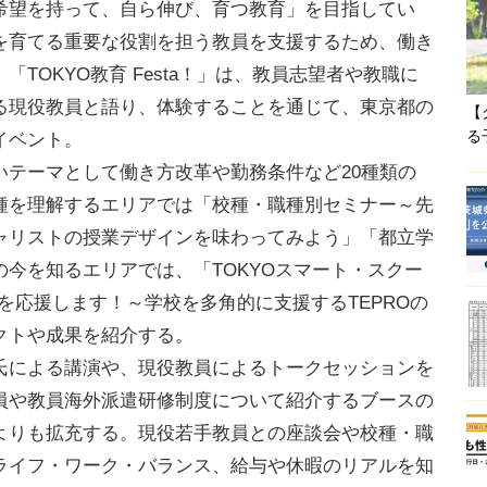
希望を持って、自ら伸び、育つ教育」を目指してい
を育てる重要な役割を担う教員を支援するため、働き
TOKYO教育 Festa！」は、教員志望者や教職に
る現役教員と語り、体験することを通じて、東京都の
【
る
イベント。
テーマとして働き方改革や勤務条件など20種類の
種を理解するエリアでは「校種・職種別セミナー～先
ャリストの授業デザインを味わってみよう」「都立学
今を知るエリアでは、「TOKYOスマート・スクー
生を応援します！～学校を多角的に支援するTEPROの
クトや成果を紹介する。
による講演や、現役教員によるトークセッションを
員や教員海外派遣研修制度について紹介するブースの
よりも拡充する。現役若手教員との座談会や校種・職
ライフ・ワーク・バランス、給与や休暇のリアルを知