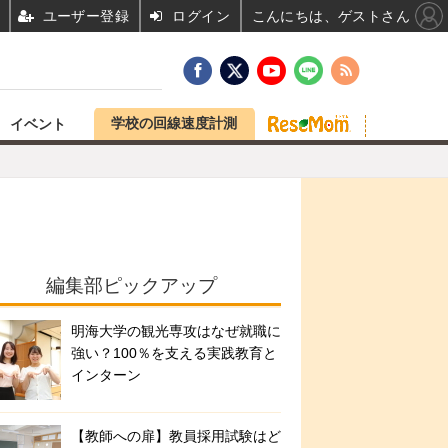
ユーザー登録
ログイン
こんにちは、ゲストさん
学校の回線速度計測
イベント
編集部ピックアップ
明海大学の観光専攻はなぜ就職に
強い？100％を支える実践教育と
インターン
【教師への扉】教員採用試験はど