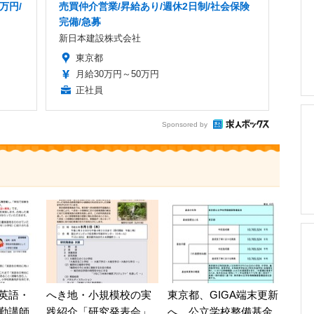
万円/
売買仲介営業/昇給あり/週休2日制/社会保険
完備/急募
新日本建設株式会社
東京都
月給30万円～50万円
正社員
Sponsored by
英語・
へき地・小規模校の実
東京都、GIGA端末更新
勤講師
践紹介「研究発表会」
へ…公立学校整備基金