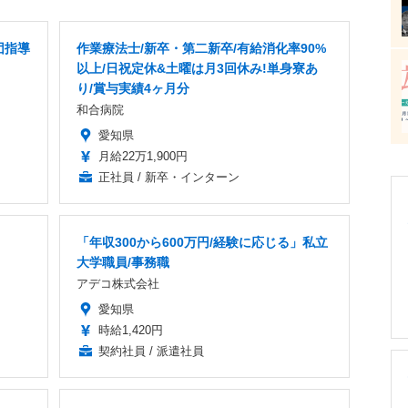
団指導
作業療法士/新卒・第二新卒/有給消化率90%
以上/日祝定休&土曜は月3回休み!単身寮あ
り/賞与実績4ヶ月分
和合病院
愛知県
月給22万1,900円
正社員 / 新卒・インターン
「年収300から600万円/経験に応じる」私立
大学職員/事務職
アデコ株式会社
愛知県
時給1,420円
契約社員 / 派遣社員