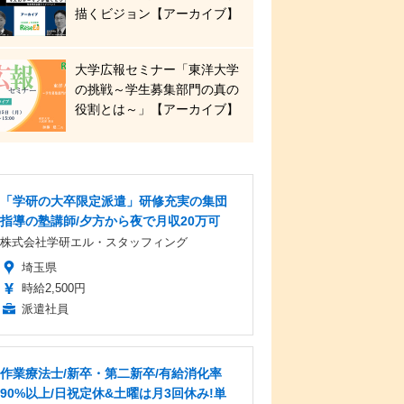
描くビジョン【アーカイブ】
大学広報セミナー「東洋大学
の挑戦～学生募集部門の真の
役割とは～」【アーカイブ】
「学研の大卒限定派遣」研修充実の集団
指導の塾講師/夕方から夜で月収20万可
株式会社学研エル・スタッフィング
埼玉県
時給2,500円
派遣社員
作業療法士/新卒・第二新卒/有給消化率
90%以上/日祝定休&土曜は月3回休み!単