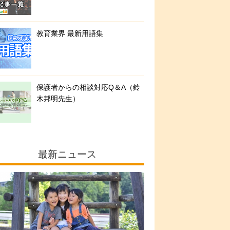
教育業界 最新用語集
保護者からの相談対応Q＆A（鈴
木邦明先生）
最新ニュース