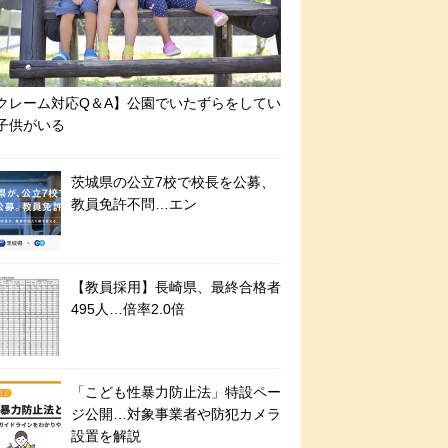
クレーム対応Q＆A】公園でいたずらをしてい
子供がいる
茨城県の公立7校で校長を公募、
教員免許不問…エン
【教員採用】長崎県、最終合格者
495人…倍率2.0倍
「こども性暴力防止法」特設ペー
ジ公開…対象事業者や防犯カメラ
設置を解説