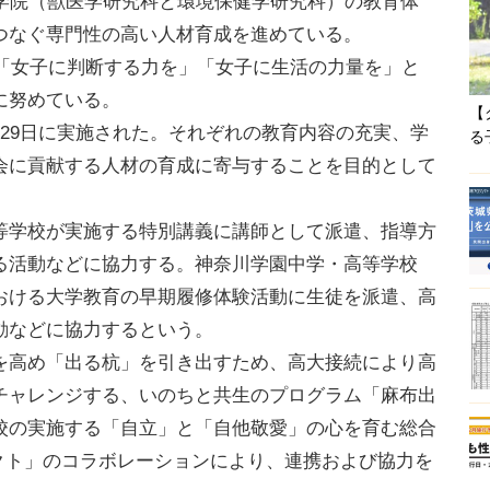
大学院（獣医学研究科と環境保健学研究科）の教育体
つなぐ専門性の高い人材育成を進めている。
。「女子に判断する力を」「女子に生活の力量を」と
に努めている。
【
29日に実施された。それぞれの教育内容の充実、学
る
会に貢献する人材の育成に寄与することを目的として
学校が実施する特別講義に講師として派遣、指導方
る活動などに協力する。神奈川学園中学・高等学校
おける大学教育の早期履修体験活動に生徒を派遣、高
動などに協力するという。
高め「出る杭」を引き出すため、高大接続により高
チャレンジする、いのちと共生のプログラム「麻布出
校の実施する「自立」と「自他敬愛」の心を育む総合
ジェクト」のコラボレーションにより、連携および協力を