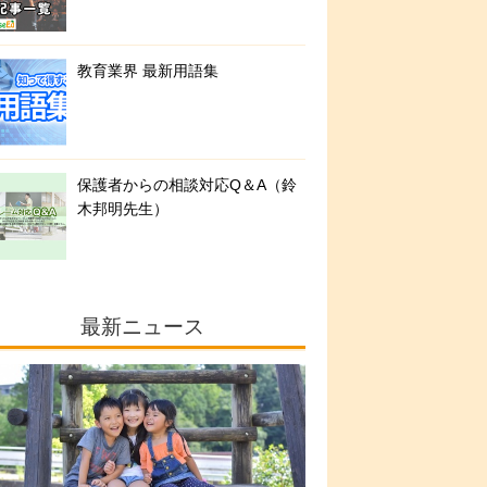
教育業界 最新用語集
保護者からの相談対応Q＆A（鈴
木邦明先生）
最新ニュース