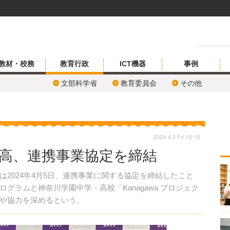
教材・校務
教育行政
ICT機器
事例
文部科学省
教育委員会
その他
2024.4.5 Fri 16:15
中高、連携事業協定を締結
2024年4月5日、連携事業に関する協定を締結したこと
グラムと神奈川学園中学・高校「Kanagawa プロジェク
や協力を深めるという。