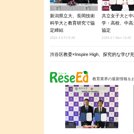
新潟県立大、長岡技術
共立女子大と中
科学大と教育研究で協
学・高校、中高
定締結
協定
2024.4.5 Fri 9:45
2024.4.1 Mon 13:45
渋谷区教委×Inspire High、探究的な学
教育業界の最新情報を