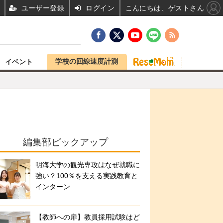
ユーザー登録
ログイン
こんにちは、ゲストさん
学校の回線速度計測
イベント
編集部ピックアップ
明海大学の観光専攻はなぜ就職に
強い？100％を支える実践教育と
インターン
【教師への扉】教員採用試験はど