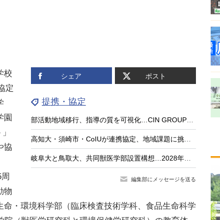
学校
シェア
ポスト
協定
提携・協定
学
学園
部活動地域移行、指導の質を可視化…CIN GROUPとFCEが業務提携
ト」
高知大・須崎市・CoIUが連携協定、地域課題に挑む「共創型人材」育成へ
や協
岐阜大と鳥取大、共同獣医学部設置構想…2028年度の設置へ
5周
編集部にメッセージを送る
動物
生命・環境科学部（臨床検査技術学科、食品生命科学