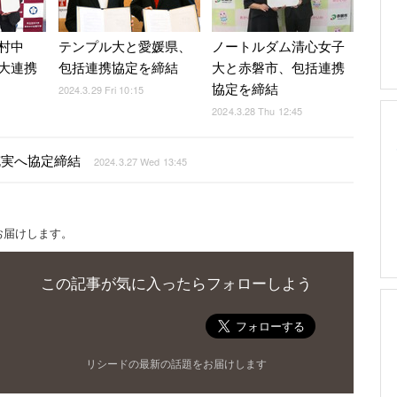
村中
テンプル大と愛媛県、
ノートルダム清心女子
大連携
包括連携協定を締結
大と赤磐市、包括連携
協定を締結
2024.3.29 Fri 10:15
2024.3.28 Thu 12:45
び充実へ協定締結
2024.3.27 Wed 13:45
お届けします。
この記事が気に入ったらフォローしよう
リシードの最新の話題をお届けします