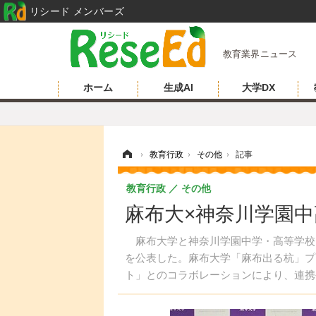
リシード メンバーズ
教育業界ニュース
ホーム
生成AI
大学DX
ホーム
›
教育行政
›
その他
›
記事
教育行政
その他
麻布大×神奈川学園
麻布大学と神奈川学園中学・高等学校は
を公表した。麻布大学「麻布出る杭」プロ
ト」とのコラボレーションにより、連携