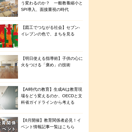
う変わるのか？ 一般教養縮小と
SPI導入、面接重視の時代
【図工でつながる社会】セブン‐
イレブンの色で、まちを見る
【明日使える指導術】子供の心に
火をつける「褒め」の技術
【AI時代の教育】生成AIは教育現
場をどう変えるのか、OECDと文
科省ガイドラインから考える
【8月開催】教育関係者必見！イ
ベント情報記事一覧はこちら