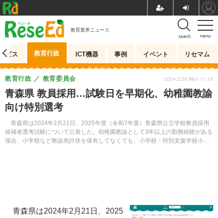
教育業界ニュース
menu
search
教育行政
ービス
ICT機器
事例
イベント
リセマム
教育行政
教育委員会
2024.2.26 Mon 11:15
青森県 教員採用…試験日を早期化、幼稚園教諭
向け特別選考
青森県は2024年2月21日、2025年度（令和7年度）青森県公立学校教員採用
候補者選考試験について公表した。幼稚園教諭として3年以上の勤務経験がある
場合、小学校など教諭免許状を保有してなくても、小学校・特別支援学校小学
部教諭の受験を可能とする。
青森県は2024年2月21日、2025