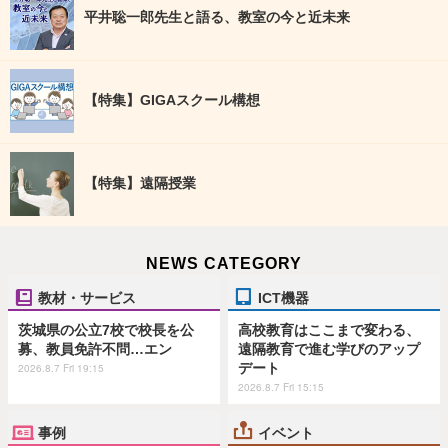
平井聡一郎先生と語る、教室の今と近未来
【特集】GIGAスクール構想
【特集】遠隔授業
NEWS CATEGORY
教材・サービス
ICT機器
茨城県の公立7校で校長を公
高校教育はここまで変わる、
募、教員免許不問…エン
遠隔教育で進む学びのアップ
デート
2026.8.7 Fri 19:15
2026.8.7 Fri 15:15
事例
イベント