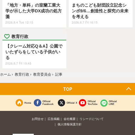
「地方・単科」の室蘭工業大
まちのこども財団設立記念シ
学が示した大学DX成功の処方
ンポ9/6…創造性と探究の未来
箋
を考える
2026.8.4 Tue 12:15
2026.8.7 Fri 16:15
教育行政
【クレーム対応Q＆A】公園で
いたずらをしている子供がい
る
2026.8.7 Fri 19:45
ホーム
›
教育行政
›
教育委員会
›
記事
TOP
Official
Official
Official
Home
Official X
Facebook
YouTube
LINE
お問合せ
広告掲載
会社概要
リシードについて
個人情報保護方針