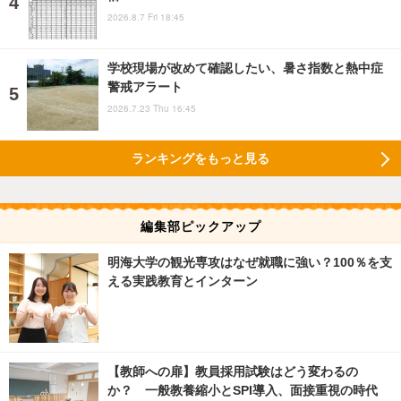
2026.8.7 Fri 18:45
学校現場が改めて確認したい、暑さ指数と熱中症
警戒アラート
2026.7.23 Thu 16:45
ランキングをもっと見る
編集部ピックアップ
明海大学の観光専攻はなぜ就職に強い？100％を支
える実践教育とインターン
【教師への扉】教員採用試験はどう変わるの
か？ 一般教養縮小とSPI導入、面接重視の時代