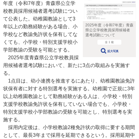
年度（令和7年度）青森県公立学
校教員採用候補者選考試験につい
て公表した。幼稚園教諭として3
2025年度（令和7年度）青森
年以上の勤務経験がある場合、小
県公立学校教員採用候補者
学校など教諭免許状を保有してな
選考試験について
くても、小学校・特別支援学校小
全 1 枚
学部教諭の受験を可能とする。
拡大写真
2025年度青森県公立学校教員採
用候補者選考試験において、新たに3点の取組みを実施す
る。
1点目は、幼小連携を推進するにあたり、幼稚園教諭免許
状保有者に対する特別選考を実施する。幼稚園で正規に3年
以上幼稚園教諭として勤務経験がある人は、小学校・特別
支援学校教諭免許状を保有していない場合でも、小学校・
特別支援学校小学部教諭の受験を可能とし、特別選考を実
施する。
採用内定後は、小学校教諭2種免許状の取得に要する期間
として、最長3年まで採用を延期できるという。採用延期中