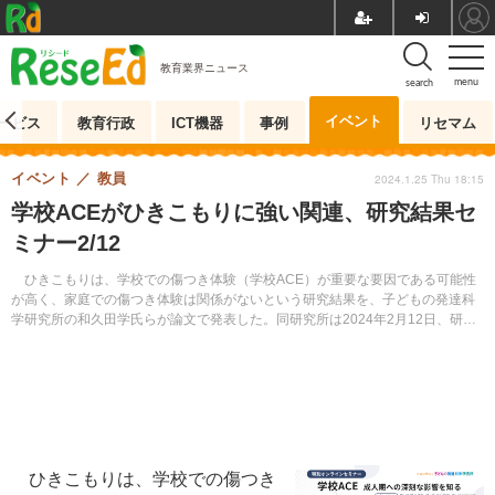
教育業界ニュース
menu
search
イベント
ービス
教育行政
ICT機器
事例
リセマム
イベント
教員
2024.1.25 Thu 18:15
学校ACEがひきこもりに強い関連、研究結果セ
ミナー2/12
ひきこもりは、学校での傷つき体験（学校ACE）が重要な要因である可能性
が高く、家庭での傷つき体験は関係がないという研究結果を、子どもの発達科
学研究所の和久田学氏らが論文で発表した。同研究所は2024年2月12日、研究
結果の報告や解説を含む特別セミナーを開催する。
ひきこもりは、学校での傷つき