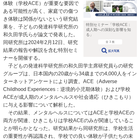
体験（学校ACE）が重要な要因で
ある可能性が高く、家庭での傷つ
き体験は関係がないという研究結
特別セミナー「学校ACE：
果を、子どもの発達科学研究所の
成人期への深刻な影響を知
和久田学氏らが論文で発表した。
る」
同研究所は2024年2月12日、研究
全 3 枚
結果の報告や解説を含む特別セミ
拡大写真
ナーを開催する。
子どもの発達科学研究所の和久田学主席研究員らの研究
グループは、日本国内の20歳から34歳までの4,000人をイン
ターネットアンケートにより調査。ACE（Adverse
Childhood Experiences：逆境的小児期体験）および学校
ACEが成人期のメンタルヘルスや社会適応（ひきこもり）
に与える影響について解析した。
その結果、メンタルヘルスについてはACEと学校ACEの
両方が関連、ひきこもりは学校ACEのみが関連しているこ
とが明らかとなった。研究結果から同研究所は、学校生活
の重要性が再認識され、学校での良い体験が子供たちの未