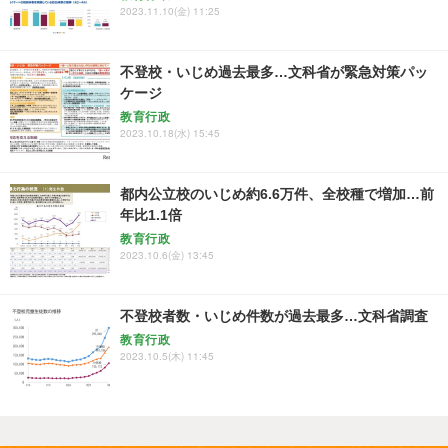
2023.11.10(金) 11:25
不登校・いじめ過去最多…文科省が緊急対策パッ
ケージ
教育行政
2023.10.18(水) 15:45
都内公立校のいじめ約6.6万件、全校種で増加…前
年比1.1倍
教育行政
2023.10.6(金) 13:45
不登校者数・いじめ件数が過去最多…文科省調査
教育行政
2023.10.5(木) 11:45