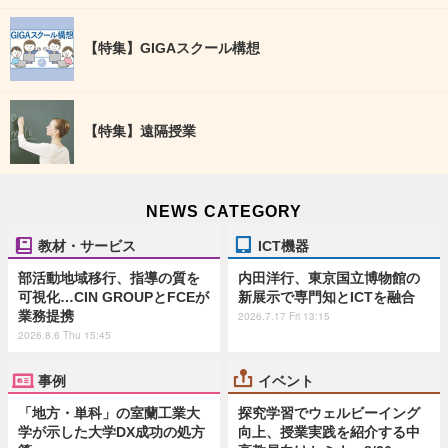
【特集】GIGAスクール構想
【特集】遠隔授業
NEWS CATEGORY
教材・サービス
ICT機器
部活動地域移行、指導の質を
内田洋行、東京国立博物館の
可視化…CIN GROUPとFCEが
新展示で専門知とICTを融合
業務提携
2026.7.17 Fri 13:15
2026.8.6 Thu 15:45
事例
イベント
「地方・単科」の室蘭工業大
探究学習でウェルビーイング
学が示した大学DX成功の処方
向上、授業実践を紹介する中