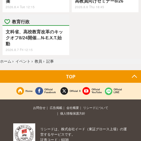
箋
高教員向けセミナー8/26
2026.8.4 Tue 12:15
2026.8.6 Thu 18:45
教育行政
文科省、高校教育改革のキッ
クオフ8/24開催…N-E.X.T.始
動
2026.8.7 Fri 12:15
ホーム
›
イベント
›
教員
›
記事
TOP
Official
Official
Official
Home
Official X
Facebook
YouTube
LINE
お問合せ
広告掲載
会社概要
リシードについて
個人情報保護方針
リシードは、株式会社イード（東証グロース上場）の運
営するサービスです。
証券コード：6038