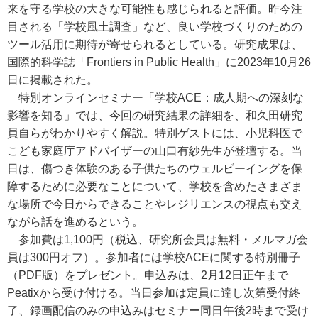
来を守る学校の大きな可能性も感じられると評価。昨今注
目される「学校風土調査」など、良い学校づくりのための
ツール活用に期待が寄せられるとしている。研究成果は、
国際的科学誌「Frontiers in Public Health」に2023年10月26
日に掲載された。
特別オンラインセミナー「学校ACE：成人期への深刻な
影響を知る」では、今回の研究結果の詳細を、和久田研究
員自らがわかりやすく解説。特別ゲストには、小児科医で
こども家庭庁アドバイザーの山口有紗先生が登壇する。当
日は、傷つき体験のある子供たちのウェルビーイングを保
障するために必要なことについて、学校を含めたさまざま
な場所で今日からできることやレジリエンスの視点も交え
ながら話を進めるという。
参加費は1,100円（税込、研究所会員は無料・メルマガ会
員は300円オフ）。参加者には学校ACEに関する特別冊子
（PDF版）をプレゼント。申込みは、2月12日正午まで
Peatixから受け付ける。当日参加は定員に達し次第受付終
了、録画配信のみの申込みはセミナー同日午後2時まで受け