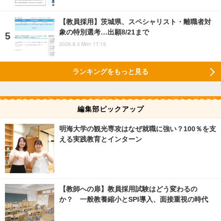
【教員採用】茨城県、スペシャリスト・離職者対
象の特別選考…出願8/21まで
2026.8.3 Mon 17:15
ランキングをもっと見る
編集部ピックアップ
明海大学の観光専攻はなぜ就職に強い？100％を支
える実践教育とインターン
【教師への扉】教員採用試験はどう変わるの
か？ 一般教養縮小とSPI導入、面接重視の時代