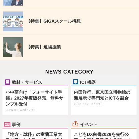
【特集】GIGAスクール構想
【特集】遠隔授業
NEWS CATEGORY
教材・サービス
ICT機器
小中高向け「フォーサイト手
内田洋行、東京国立博物館の
帳」2027年度版発売、無料サ
新展示で専門知とICTを融合
ンプル受付
2026.7.17 Fri 13:15
2026.8.5 Wed 17:15
事例
イベント
「地方・単科」の室蘭工業大
こどもDX白書2026を先行公