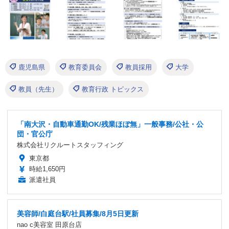
鹿児島県
教育委員会
教員採用
大学
教員（先生）
教育行政 トピックス
「南大沢・自動車通勤OK/残業ほぼ無」一般事務/公社・公
団・官公庁
株式会社リクルートスタッフィング
東京都
時給1,650円
派遣社員
美容師/白庭台駅/社員募集/8月5日更新
nao c美容室 田原台店