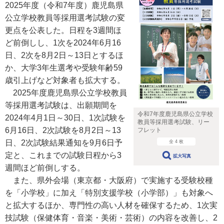
2025年度（令和7年度）鹿児島県
公立学校教員等採用選考試験の変
更点を公表した。日程を3週間ほ
ど前倒しし、1次を2024年6月16
日、2次を8月2日～13日とするほ
か、大学3年生選考や受験年齢59
歳引上げなど対象者も拡大する。
2025年度鹿児島県公立学校教員
等採用選考試験は、出願期間を
令和7年度鹿児島県公立学校
2024年4月1日～30日、1次試験を
教員等採用選考試験、リー
6月16日、2次試験を8月2日～13
フレット
日、2次試験結果通知を9月6日予
全 4 枚
定と、これまでの試験日程から3
拡大写真
週間ほど前倒しする。
また、県外会場（東京都・大阪府）で実施する受験校種
を「小学校」に加え「特別支援学校（小学部）」も対象へ
と拡大するほか、専門性の高い人材を確保するため、1次実
技試験（保健体育・音楽・美術・芸術）の内容を改善し、2