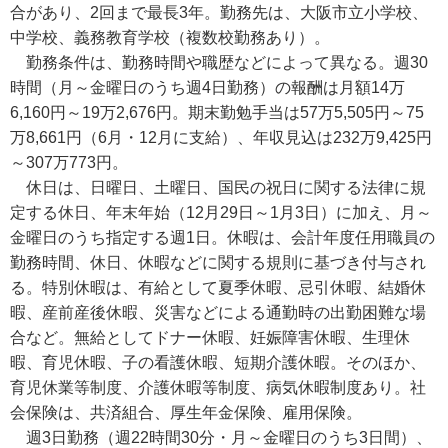
合があり、2回まで最長3年。勤務先は、大阪市立小学校、
中学校、義務教育学校（複数校勤務あり）。
勤務条件は、勤務時間や職歴などによって異なる。週30
時間（月～金曜日のうち週4日勤務）の報酬は月額14万
6,160円～19万2,676円。期末勤勉手当は57万5,505円～75
万8,661円（6月・12月に支給）、年収見込は232万9,425円
～307万773円。
休日は、日曜日、土曜日、国民の祝日に関する法律に規
定する休日、年末年始（12月29日～1月3日）に加え、月～
金曜日のうち指定する週1日。休暇は、会計年度任用職員の
勤務時間、休日、休暇などに関する規則に基づき付与され
る。特別休暇は、有給として夏季休暇、忌引休暇、結婚休
暇、産前産後休暇、災害などによる通勤時の出勤困難な場
合など。無給としてドナー休暇、妊娠障害休暇、生理休
暇、育児休暇、子の看護休暇、短期介護休暇。そのほか、
育児休業等制度、介護休暇等制度、病気休暇制度あり。社
会保険は、共済組合、厚生年金保険、雇用保険。
週3日勤務（週22時間30分・月～金曜日のうち3日間）、