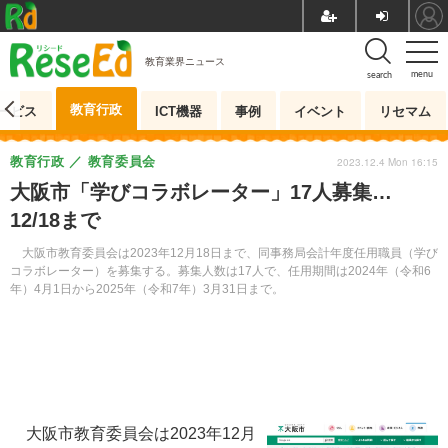
教育業界ニュース
menu
search
教育行政
ービス
ICT機器
事例
イベント
リセマム
教育行政
教育委員会
2023.12.4 Mon 16:15
大阪市「学びコラボレーター」17人募集…
12/18まで
大阪市教育委員会は2023年12月18日まで、同事務局会計年度任用職員（学び
コラボレーター）を募集する。募集人数は17人で、任用期間は2024年（令和6
年）4月1日から2025年（令和7年）3月31日まで。
大阪市教育委員会は2023年12月