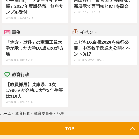
小中高向け「フォーサイト手
内田洋行、東京国立博物館の
帳」2027年度版発売、無料サ
新展示で専門知とICTを融合
ンプル受付
2026.7.17 Fri 13:15
2026.8.5 Wed 17:15
事例
イベント
「地方・単科」の室蘭工業大
こどもDX白書2026を先行公
学が示した大学DX成功の処方
開、中室牧子氏迎え公開イベ
箋
ント9/17
2026.8.4 Tue 12:15
2026.8.5 Wed 18:45
教育行政
【教員採用】兵庫県、1次
1,990人が合格…大学3年生等
は316人
2026.8.6 Thu 13:45
ホーム
›
教育行政
›
教育委員会
›
記事
TOP