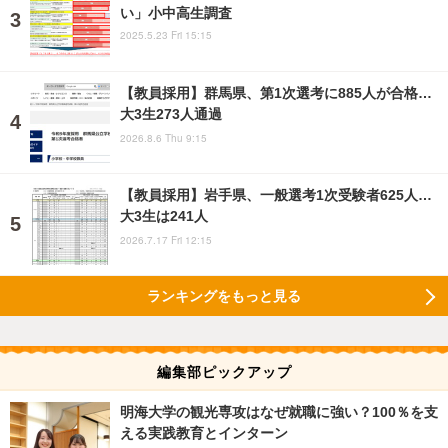
い」小中高生調査
2025.5.23 Fri 15:15
【教員採用】群馬県、第1次選考に885人が合格…
大3生273人通過
2026.8.6 Thu 9:15
【教員採用】岩手県、一般選考1次受験者625人…
大3生は241人
2026.7.17 Fri 12:15
ランキングをもっと見る
編集部ピックアップ
明海大学の観光専攻はなぜ就職に強い？100％を支
える実践教育とインターン