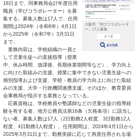
18日まで、同事務局会計年度任用
職員（学びコラボレーター）を募
集する。募集人数は17人で、任用
大阪市「学びコラボレータ
期間は2024年（令和6年）4月1日
ー」17人募集
から2025年（令和7年）3月31日
全 2 枚
まで。
拡大写真
業務内容は、学校組織の一員と
して児童生徒への直接指導（授業
中、休み時間、放課後、長期休業期間等など）、学力向上
に向けた取組みの支援、授業に集中できない児童生徒への
個別指導および支援、学校・教員の学力向上に向けた取組
みの支援、大学・行政機関連携支援。そのほか、教育委員
会事務局が指示する業務となっている。
応募資格は、学校教員や塾講師などの児童生徒の指導経
験を有する者、地方公務員法第16条（欠格条項）に該当し
ない者。募集人数は17人（2日勤務2人程度、3日勤務12人
程度、4日勤務3人程度）。任用期間は、2024年4月1日から
2025年3月31日まで。勤務実績に応じて再度任用される場