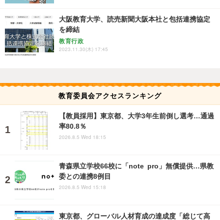
大阪教育大学、読売新聞大阪本社と包括連携協定
を締結
教育行政
2023.11.30(木) 17:45
教育委員会アクセスランキング
【教員採用】東京都、大学3年生前倒し選考…通過
率80.8％
2026.8.5 Wed 18:15
青森県立学校66校に「note pro」無償提供…県教
委との連携8例目
2026.8.5 Wed 15:18
東京都、グローバル人材育成の達成度「総じて高