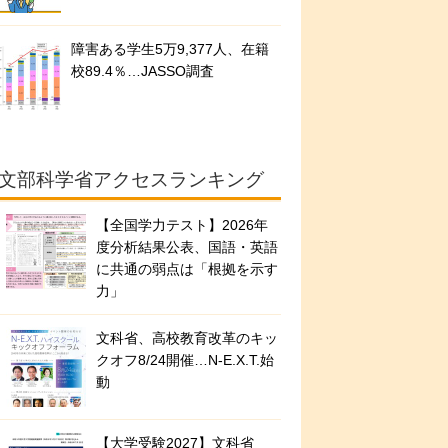
障害ある学生5万9,377人、在籍
校89.4％…JASSO調査
文部科学省アクセスランキング
【全国学力テスト】2026年
度分析結果公表、国語・英語
に共通の弱点は「根拠を示す
力」
文科省、高校教育改革のキッ
クオフ8/24開催…N-E.X.T.始
動
【大学受験2027】文科省