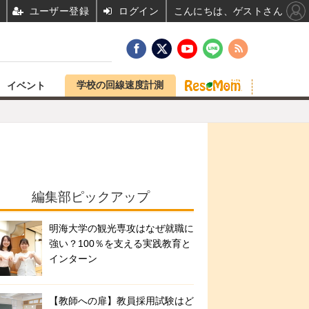
ユーザー登録
ログイン
こんにちは、ゲストさん
学校の回線速度計測
イベント
編集部ピックアップ
明海大学の観光専攻はなぜ就職に
強い？100％を支える実践教育と
インターン
【教師への扉】教員採用試験はど