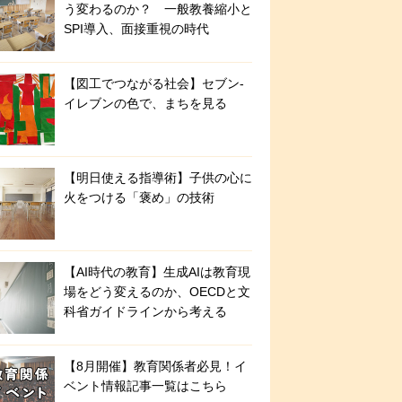
う変わるのか？ 一般教養縮小と
SPI導入、面接重視の時代
【図工でつながる社会】セブン‐
イレブンの色で、まちを見る
【明日使える指導術】子供の心に
火をつける「褒め」の技術
【AI時代の教育】生成AIは教育現
場をどう変えるのか、OECDと文
科省ガイドラインから考える
【8月開催】教育関係者必見！イ
ベント情報記事一覧はこちら