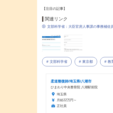
【注目の記事】
関連リンク
文部科学省：大臣官房人事課の事務補佐
文部科学省
東京都
教
柔道整復師/埼玉県/八潮市
ひまわり中央整骨院 八潮駅前院
埼玉県
月給22万円～
正社員