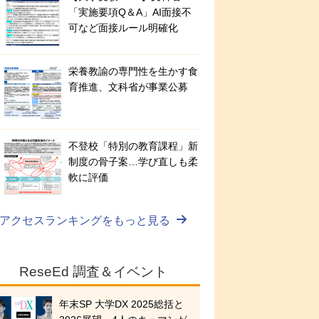
「実施要項Q＆A」AI面接不
可など面接ルール明確化
栄養教諭の専門性を生かす食
育推進、文科省が事業公募
不登校「特別の教育課程」新
制度の骨子案…学び直しも柔
軟に評価
アクセスランキングをもっと見る
ReseEd 調査＆イベント
年末SP 大学DX 2025総括と