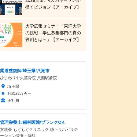
2026展望、4人のキーマンが
描くビジョン【アーカイブ】
大学広報セミナー「東洋大学
の挑戦～学生募集部門の真の
役割とは～」【アーカイブ】
柔道整復師/埼玉県/八潮市
ひまわり中央整骨院 八潮駅前院
埼玉県
月給22万円～
正社員
管理栄養士/歯科医院/ブランクOK
支嚥会 もぐもぐクリニック 嚥下リハビリテ
ーション栄養・歯科