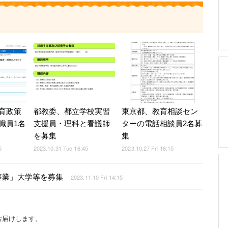
育政策
都教委、都立学校実習
東京都、教育相談セン
職員1名
支援員・理科と看護師
ターの電話相談員2名募
を募集
集
5
2023.10.31 Tue 16:45
2023.10.27 Fri 16:15
事業」大学等を募集
2023.11.10 Fri 14:15
お届けします。