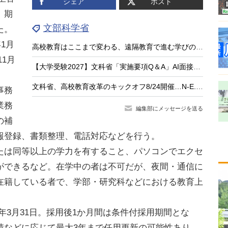
シェア
ポスト
、期
文部科学省
た。
1月
高校教育はここまで変わる、遠隔教育で進む学びのアップデート
11月
【大学受験2027】文科省「実施要項Q＆A」AI面接不可など面接ルール明確化
文科省、高校教育改革のキックオフ8/24開催…N-E.X.T.始動
事務
業務
編集部にメッセージを送る
の補
報登録、書類整理、電話対応などを行う。
は同等以上の学力を有すること、パソコンでエクセ
ができるなど。在学中の者は不可だが、夜間・通信に
在籍している者で、学部・研究科などにおける教育上
。
24年3月31日。採用後1か月間は条件付採用期間とな
績などに応じて最大3年まで任用更新の可能性あり。